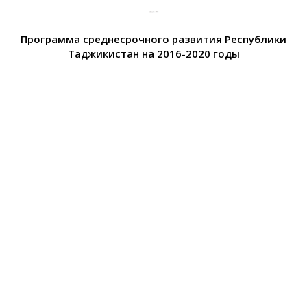
Программа среднесрочного развития Республики
Таджикистан на 2016-2020 годы
Последние новости
23 сентября, 2025
АДРЕСНАЯ СОЦИАЛЬНАЯ ПОМОЩЬ
Читать далее
18 мая, 2026
РЕСПУБЛИКА ТАДЖИКИСТАНМИНИСТЕРСТВО
ЗДРАВООХРАНЕНИЯ И СОЦИАЛЬНОЙ ЗАЩИТЫ
НАСЕЛЕНИЯ РТ