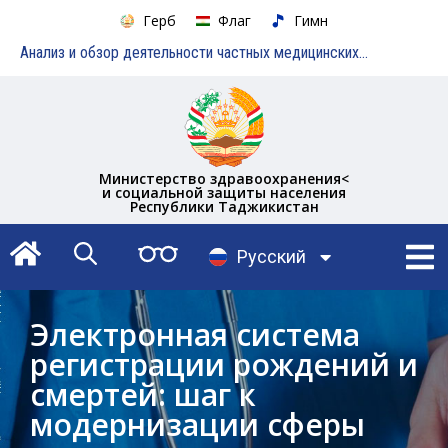
Герб
Флаг
Гимн
Анализ и обзор деятельности частных медицинских учреждений
Министерство здравоохранения<
и социальной защиты населения
Республики Таджикистан
English
Русский
Тоҷикӣ
Электронная система
регистрации рождений и
смертей: шаг к
модернизации сферы