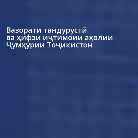
Вазорати тандурустӣ
ва ҳифзи иҷтимоии аҳолии
Ҷумҳурии Тоҷикистон