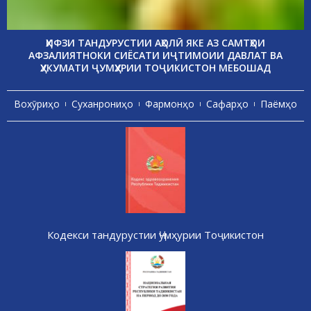
ҲИФЗИ ТАНДУРУСТИИ АҲОЛӢ ЯКЕ АЗ САМТҲОИ
АФЗАЛИЯТНОКИ СИЁСАТИ ИҶТИМОИИ ДАВЛАТ ВА
ҲУКУМАТИ ҶУМҲУРИИ ТОҶИКИСТОН МЕБОШАД
Вохӯриҳо
Суханрониҳо
Фармонҳо
Сафарҳо
Паёмҳо
Кодекси тандурустии Ҷумҳурии Тоҷикистон