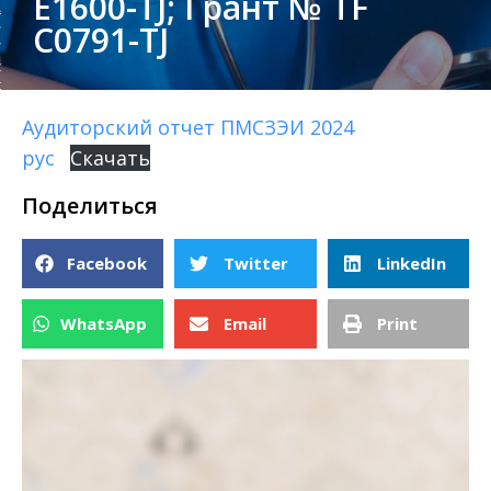
E1600-TJ; Грант № TF
C0791-TJ
Аудиторский отчет ПМСЗЭИ 2024
рус
Скачать
Поделиться
Facebook
Twitter
LinkedIn
WhatsApp
Email
Print