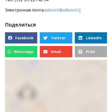
Электронная почта:
adbmch@adbmch.tj
Поделиться
Facebook
Twitter
LinkedIn
WhatsApp
Email
Print