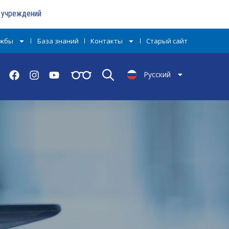
х учреждений
ужбы
База знаний
Контакты
Старый сайт
English
Русский
Тоҷикӣ