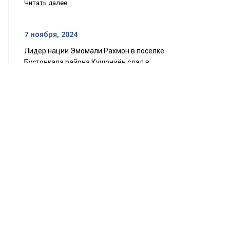
Читать далее
7 ноября, 2024
Лидер нации Эмомали Рахмон в посёлке
Бустонкала района Кушониён сдал в
эксплуатацию Центр диагностики, лечения и
реабилитации нервных заболеваний
Читать далее
20 февраля, 2025
Процесс цифровизации здравоохранения. В
родильных домах городов и районов
республиканского подчинения внедряют
электронные системы учета рождения и
смерти
Читать далее