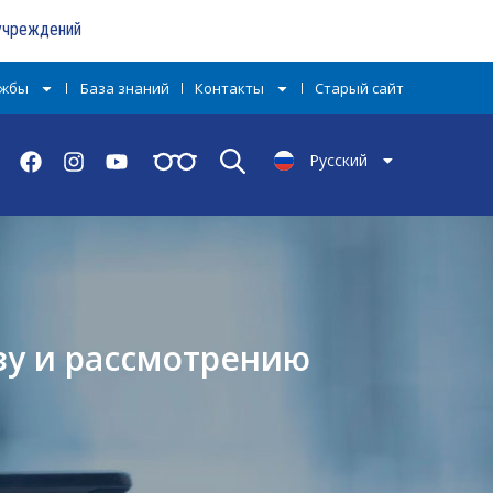
 учреждений
ужбы
База знаний
Контакты
Старый сайт
English
Русский
Тоҷикӣ
зу и рассмотрению