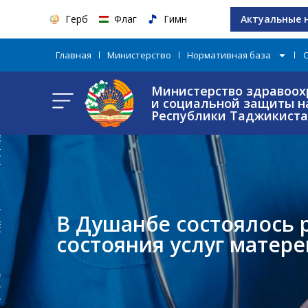
Герб
Флаг
Гимн
Актуальные 
Главная
Министерство
Нормативная база
Министерство здравоох
и социальной защиты н
Республики Таджикист
В Душанбе состоялось 
состояния услуг матере