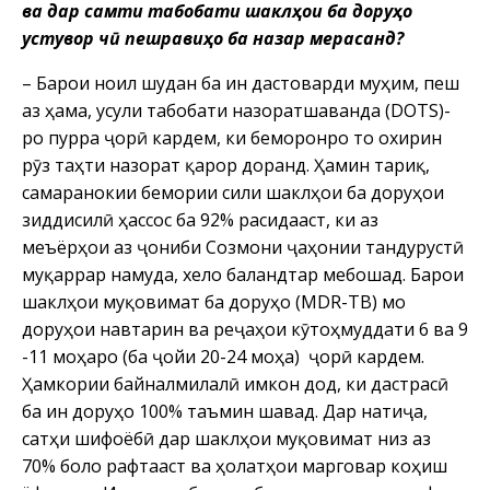
ва дар самти табобати шаклҳои ба доруҳо
устувор чӣ пешравиҳо ба назар мерасанд?
– Барои ноил шудан ба ин дастоварди муҳим, пеш
аз ҳама, усули табобати назоратшаванда (DOTS)-
ро пурра ҷорӣ кардем, ки беморонро то охирин
рӯз таҳти назорат қарор доранд. Ҳамин тариқ,
самаранокии бемории сили шаклҳои ба доруҳои
зиддисилӣ ҳассос ба 92% расидааст, ки аз
меъёрҳои аз ҷониби Созмони ҷаҳонии тандурустӣ
муқаррар намуда, хело баландтар мебошад. Барои
шаклҳои муқовимат ба доруҳо (MDR-TB) мо
доруҳои навтарин ва реҷаҳои кӯтоҳмуддати 6 ва 9
-11 моҳаро (ба ҷойи 20-24 моҳа) ҷорӣ кардем.
Ҳамкории байналмилалӣ имкон дод, ки дастрасӣ
ба ин доруҳо 100% таъмин шавад. Дар натиҷа,
сатҳи шифоёбӣ дар шаклҳои муқовимат низ аз
70% боло рафтааст ва ҳолатҳои марговар коҳиш