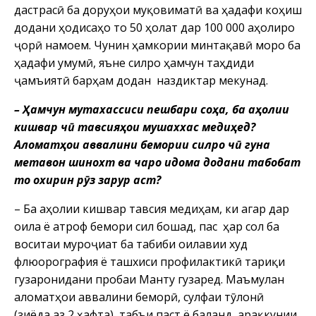
дастрасӣ ба доруҳои муқовиматӣ ва ҳадафи коҳиш
додани ҳодисаҳо то 50 ҳолат дар 100 000 аҳолиро
ҷорӣ намоем. Чунин ҳамкории минтақавӣ моро ба
ҳадафи умумӣ, яъне силро ҳамчун таҳдиди
ҷамъиятӣ барҳам додан наздиктар мекунад.
– Ҳамчун мутахассиси пешбари соҳа, ба аҳолии
кишвар чӣ тавсияҳои мушаххас медиҳед?
Аломатҳои аввалини бемории силро чӣ гуна
метавон шинохт ва чаро идома додани табобат
то охирин рӯз зарур аст?
– Ба аҳолии кишвар тавсия медиҳам, ки агар дар
оила ё атроф бемори сил бошад, пас ҳар сол ба
воситаи муроҷиат ба табиби оилавии худ
флюорография ё ташхиси профилактикӣ тариқи
гузаронидани пробаи Манту гузаред. Маъмулан
аломатҳои аввалини беморӣ, сулфаи тӯлонӣ
(зиёда аз 2 ҳафта), табъи паст ё баланд, арақкунии