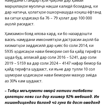
намудани стандартҳои ҷаҳонӣ дар ҳамаи
марҳилаҳои муолиҷа нақши калидӣ бозиданд, ки
дар натиҷа, ҳолатҳои ошкорнашуда коҳиш ёфтанд
ва сатҳи ҳодисаҳо ба 76 – 79 ҳолат дар 100 000
аҳолӣ расидаст.
Ҳамзамон бояд илова кард, ки бо назардошти
васеъ намудани имкониятҳои дастрасии аҳолӣ ба
хизматҳои зиддисилӣ дар қиёс бо соли 2014, ки
5935 ҳодисаҳои нави бемории сил ба қайд гирифта
шуда буд, аллакай дар соли 2016 – 5241, дар соли
2019 – 5159 ва дар соли 2024 – 4147 нафар бемор ба
қайд гирифта шудааст, ки яъне дар тулли 10 сол
шумораи ҳодисаҳои нави бемории мазкур зиёда
аз 30% кам шудааст.
– Тибқи маълумоти оморӣ натиҷаи табобати
ҳолатҳои нави сил дар кишвар 92% мебошад. Ин
нишондиҳандаи баланд чӣ гуна ба даст омаданд