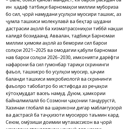
ин ҳадаф татбиқи барномаҳои миллии мубориза
бо сил, ҷорӣ намудани усулҳои муосири ташхис, аз
ҷумла ташхиси молекулавӣ ва беҳтар шудани
дастрасии аҳолӣ ба хизматрасониҳои тиббӣ нақши
калидӣ бозидаанд. Аввалан, тадбиқи Барномаи
миллии ҳимояи аҳолӣ аз бемории сил барои
солҳои 2021–2025 ва омодагии қабули барномаи
нав барои солҳои 2026–2030, имконияти дарёфти
нафарони ба сил гумонбар тариқи скрининги
фаъол, ташхисро бо усулҳои муосир, ҳаҷми
баланди ташхиси микробиологӣ ва скрининги
фаъолро табобатро бо истифода аз реҷаҳои
кӯтоҳмуддат васеъ намуд. Дуюм, ҳамкории
байналмилалӣ бо Созмони ҷаҳонии тандурустӣ,
Хазинаи глобалӣ ва шарикони дигар маблағгузорӣ
ва дастрасӣ ба таҷҳизоти муосирро таъмин кард.
Сеюм, омӯзиши доимии мутахассисон ва ҷорӣ