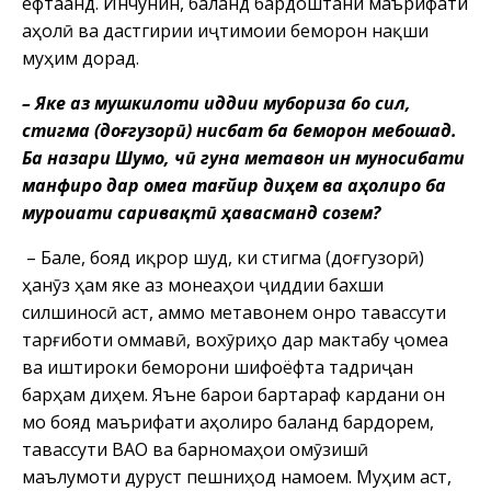
ёфтаанд. Инчунин, баланд бардоштани маърифати
аҳолӣ ва дастгирии иҷтимоии беморон нақши
муҳим дорад.
– Яке аз мушкилоти ҷиддии мубориза бо сил,
стигма (доғгузорӣ) нисбат ба беморон мебошад.
Ба назари Шумо, чӣ гуна метавон ин муносибати
манфиро дар ҷомеа тағйир диҳем ва аҳолиро ба
муроҷиати саривақтӣ ҳавасманд созем?
– Бале, бояд иқрор шуд, ки стигма (доғгузорӣ)
ҳанӯз ҳам яке аз монеаҳои ҷиддии бахши
силшиносӣ аст, аммо метавонем онро тавассути
тарғиботи оммавӣ, вохӯриҳо дар мактабу ҷомеа
ва иштироки беморони шифоёфта тадриҷан
барҳам диҳем. Яъне барои бартараф кардани он
мо бояд маърифати аҳолиро баланд бардорем,
тавассути ВАО ва барномаҳои омӯзишӣ
маълумоти дуруст пешниҳод намоем. Муҳим аст,