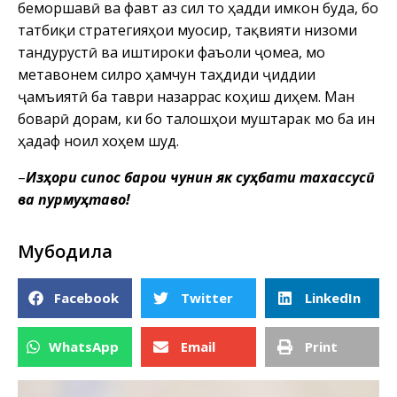
беморшавӣ ва фавт аз сил то ҳадди имкон буда, бо
татбиқи стратегияҳои муосир, тақвияти низоми
тандурустӣ ва иштироки фаъоли ҷомеа, мо
метавонем силро ҳамчун таҳдиди ҷиддии
ҷамъиятӣ ба таври назаррас коҳиш диҳем. Ман
боварӣ дорам, ки бо талошҳои муштарак мо ба ин
ҳадаф ноил хоҳем шуд.
–
Изҳори сипос барои чунин як суҳбати тахассусӣ
ва пурмуҳтаво!
Мубодила
Facebook
Twitter
LinkedIn
WhatsApp
Email
Print