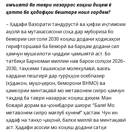
ҷамъиятӣ ба таври назаррас коҳиш диҳем ё
ҳатто ба ҳадафҳои бештаре ноил гардем?
– Ҳадафи Вазорати тандурустӣ ва ҳифзи иҷтимоии
аҳолӣ ва мутахассисони соҳа дар мубориза бо
бемории сил соли 2030 коҳиш додани ҳодисаҳои
гирифторшавӣ ба беморӣ ва барҳам додани сил
ҳамчун мушкилоти ҷиддии ҷамъиятӣ аст. Бо
татбиқи Барномаи миллии нав барои солҳои 2026–
2030, таҳкими ташхисҳои молекулавӣ, васеъ
кардани пешгирӣ дар гурӯҳҳои осебпазир
(кӯдакон, муҳоҷирон, беморони ВНМО) ва
ҳамкории минтақавӣ мо метавонем силро ҳамчун
таҳдид ба таври назаррас коҳиш диҳем. Ман
боварӣ дорам ва ҷонибдори шиори: “Бале! Мо
метавонем силро мағлуб кунем!” ҳастам. Чун ин
ҳадаф на танҳо ҷаҳонӣ, балки миллӣ ва минтақавӣ
аст. Ҳадафи асосии мо коҳиш додани сатҳи