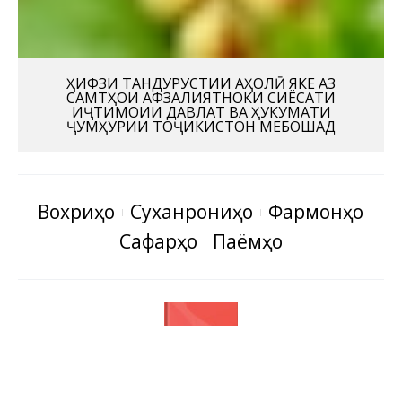
ҲИФЗИ ТАНДУРУСТИИ АҲОЛӢ ЯКЕ АЗ
САМТҲОИ АФЗАЛИЯТНОКИ СИЁСАТИ
ИҶТИМОИИ ДАВЛАТ ВА ҲУКУМАТИ
ҶУМҲУРИИ ТОҶИКИСТОН МЕБОШАД
Вохӯриҳо
Суханрониҳо
Фармонҳо
Сафарҳо
Паёмҳо