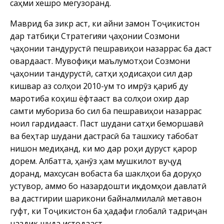
саҳми хешро мегузоранд.
Маврид ба зикр аст, ки айни замон Тоҷикистон
дар татбиқи Стратегияи ҷаҳонии Созмони
ҷаҳонии тандурустӣ пешравиҳои назаррас ба даст
овардааст. Мувофиқи маълумотҳои Созмони
ҷаҳонии тандурустӣ, сатҳи ҳодисаҳои сил дар
кишвар аз солҳои 2010-ум то имрӯз қариб ду
маротиба коҳиш ёфтааст ва солҳои охир дар
самти мубориза бо сил ба пешравиҳои назаррас
ноил гардидааст. Паст шудани сатҳи беморшавӣ
ва беҳтар шудани дастрасӣ ба ташхису табобат
нишон медиҳанд, ки мо дар роҳи дуруст қарор
дорем. Албатта, ҳанӯз ҳам мушкилот вуҷуд
доранд, махсусан вобаста ба шаклҳои ба доруҳо
устувор, аммо бо назардошти иқдомҳои давлатӣ
ва дастгирии шарикони байналмилалӣ метавон
гуфт, ки Тоҷикистон ба ҳадафи глобалӣ тадриҷан
наздик шуда истодааст.