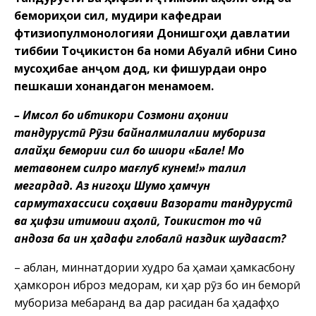
бемориҳои сил, мудири кафедраи
фтизиопулмонологияи Донишгоҳи давлатии
тиббии Тоҷикистон ба номи Абуалӣ ибни Сино
мусоҳибае анҷом дод, ки фишурдаи онро
пешкаши хонандагон менамоем.
– Имсол бо ибтикори Созмони ҷаҳонии
тандурустӣ Рӯзи байналмилалии мубориза
алайҳи бемории сил бо шиори «Бале! Мо
метавонем силро мағлуб кунем!» таҷлил
мегардад. Аз нигоҳи Шумо ҳамчун
сармутахассиси соҳавии Вазорати тандурустӣ
ва ҳифзи иҷтимоии аҳолӣ, Тоҷикистон то чӣ
андоза ба ин ҳадафи глобалӣ наздик шудааст?
– Қаблан, миннатдории худро ба ҳамаи ҳамкасбону
ҳамкорон иброз медорам, ки ҳар рӯз бо ин беморӣ
мубориза мебаранд ва дар расидан ба ҳадафҳо