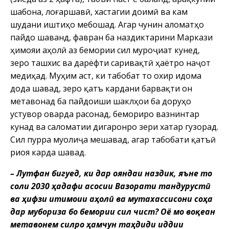
шабона, лоғаршавӣ, хастагии доимӣ ва кам
шудани иштиҳо мебошад. Агар чунин аломатҳо
пайдо шаванд, фавран ба наздиктарини Маркази
ҳимояи аҳолӣ аз бемории сил муроҷиат кунед,
зеро ташхис ва дарёфти саривақтӣ ҳаётро наҷот
медиҳад. Муҳим аст, ки табобат то охир идома
дода шавад, зеро қатъ кардани барвақти он
метавонад ба пайдоиши шаклҳои ба доруҳо
устувор оварда расонад, бемориро вазнинтар
кунад ва саломатии дигаронро зери хатар гузорад.
Сил пурра муолиҷа мешавад, агар табобати қатъӣ
риоя карда шавад.
– Лутфан бигуед, ки дар ояндаи наздик, яъне то
соли 2030 ҳадафи асосии Вазорати тандурустӣ
ва ҳифзи иҷтимоии аҳолӣ ва мутахассисони соҳа
дар мубориза бо бемории сил чист? Оё мо воқеан
метавонем силро ҳамчун таҳдиди ҷиддии