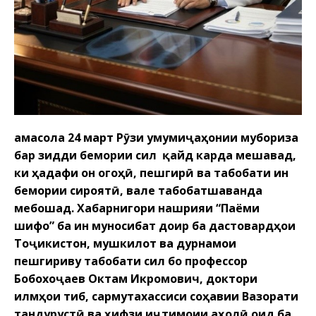
Ҳамасола 24 март Рӯзи умумиҷаҳонии мубориза
бар зидди бемории сил қайд карда мешавад,
ки ҳадафи он огоҳӣ, пешгирӣ ва табобати ин
бемории сироятӣ, вале табобатшаванда
мебошад. Хабарнигори нашрияи “Паёми
шифо” ба ин муносибат доир ба дастовардҳои
Тоҷикистон, мушкилот ва дурнамои
пешгириву табобати сил бо профессор
Бобохоҷаев Октам Икромович, доктори
илмҳои тиб, сармутахассиси соҳавии Вазорати
тандурустӣ ва ҳифзи иҷтимоии аҳолӣ оид ба