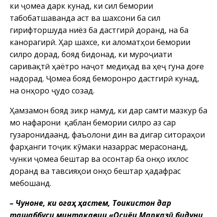
ки ҷомеа дарк кунад, ки сил бемории
табобатшаванда аст ва шахсони ба сил
гирифторшуда ниёз ба дастгирӣ доранд, на ба
канорагирӣ. Ҳар шахсе, ки аломатҳои бемории
силро дорад, бояд бидонад, ки муроҷиати
саривақтӣ ҳаётро наҷот медиҳад ва ҳеҷ гуна доғе
надорад. Ҷомеа бояд беморонро дастгирӣ кунад,
на онҳоро ҷудо созад.
Ҳамзамон бояд зикр намуд, ки дар самти мазкур ба
мо нафарони қаблан бемории силро аз сар
гузаронидаанд, фаъолони дин ва дигар ситораҳои
фарҳанги тоҷик кӯмаки назаррас мерасонанд,
чунки ҷомеа бештар ва осонтар ба онҳо ихлос
доранд ва тавсияҳои онҳо бештар ҳадафрас
мебошанд.
– Чуноне, ки огаҳ ҳастем, Тоҷикистон дар
ташаббуси минтақавии «Осиёи Марказӣ бидуни