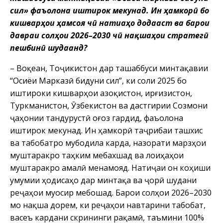
сил» фаъолона иштирок мекунад. Ин ҳамкорӣ бо
кишварҳои ҳамсоя чӣ натиҷаҳо додааст ва барои
давраи солҳои 2026–2030 чӣ нақшаҳои стратегӣ
пешбинӣ шудаанд?
– Воқеан, Тоҷикистон дар ташаббуси минтақавии
“Осиёи Марказӣ бидуни сил”, ки соли 2025 бо
иштироки кишварҳои Қазоқистон, Қирғизистон,
Туркманистон, Ӯзбекистон ва дастгирии Созмони
ҷаҳонии тандурустӣ оғоз гардид, фаъолона
иштирок мекунад. Ин ҳамкорӣ таҷрибаи ташхис
ва табобатро мубодила карда, назорати марзҳои
муштаракро таҳким мебахшад ва лоиҳаҳои
муштаракро амалӣ менамояд. Натиҷаи он коҳиши
умумии ҳодисаҳо дар минтақа ва ҷорӣ шудани
реҷаҳои муосир мебошад. Барои солҳои 2026–2030
мо нақша дорем, ки реҷаҳои навтарини табобат,
васеъ кардани скрининги рақамӣ, таъмини 100%