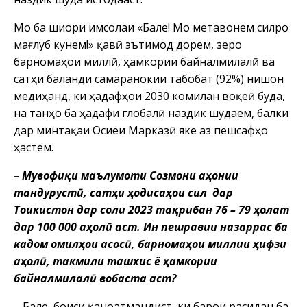
Мо ба шиори имсолаи «Бале! Мо метавонем силро
мағлуб кунем!» қавӣ эътимод дорем, зеро
барномаҳои миллӣ, ҳамкории байналмилалӣ ва
сатҳи баланди самаранокии табобат (92%) нишон
медиҳанд, ки ҳадафҳои 2030 комилан воқеӣ буда,
на танҳо ба ҳадафи глобалӣ наздик шудаем, балки
дар минтақаи Осиёи Марказӣ яке аз пешсафҳо
ҳастем.
– Мувофиқи маълумоти Созмони ҷаҳонии
тандурустӣ, сатҳи ҳодисаҳои сил дар
Тоҷикистон дар соли 2023 тақрибан 76 – 79 ҳолат
дар 100 000 аҳолӣ аст. Ин пешравии назаррас ба
кадом омилҳои асосӣ, барномаҳои миллии ҳифзи
аҳолӣ, такмили ташхис ё ҳамкории
байналмилалӣ вобаста аст?
– Бале, боиси қаноатмандист, ки барои расидан ба