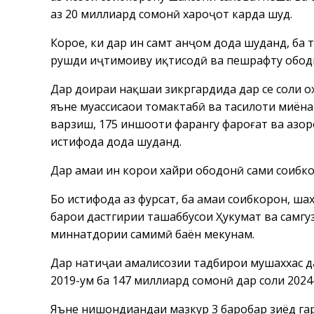
аз 20 миллиард сомонӣ хароҷот карда шуд.
Корҳое, ки дар ин самт анҷом дода шуданд, б
рушди иҷтимоиву иқтисодӣ ва пешрафту ободи
Дар доираи нақшаи зикргардида дар се соли о
яъне муассисаҳои томактабӣ ва таҳсилоти миён
варзиш, 175 иншооти фарҳангу фароғат ва ҳазор
истифода дода шуданд.
Дар ҳамаи ин корҳои хайри ободонӣ саҳми соҳиб
Бо истифода аз фурсат, ба ҳамаи соҳибкорон, 
барои дастгирии ташаббусҳои Ҳукумат ва саҳм
миннатдории самимӣ баён мекунам.
Дар натиҷаи амалисозии тадбирҳои мушаххас д
2019-ум ба 147 миллиард сомонӣ дар соли 2024
Яъне нишондиҳандаи мазкур 3 баробар зиёд гар