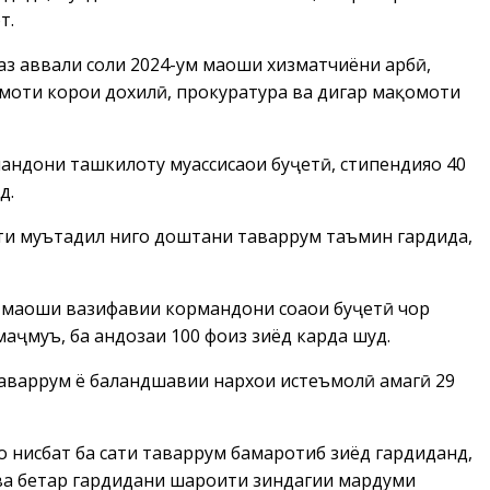
т.
 аз аввали соли 2024-ум маоши хизматчиёни ҳарбӣ,
омоти корҳои дохилӣ, прокуратура ва дигар мақомоти
ндони ташкилоту муассисаҳои буҷетӣ, стипендияҳо 40
д.
тҳи муътадил нигоҳ доштани таваррум таъмин гардида,
маоши вазифавии кормандони соҳаҳои буҷетӣ чор
р маҷмуъ, ба андозаи 100 фоиз зиёд карда шуд.
таваррум ё баландшавии нархҳои истеъмолӣ ҳамагӣ 29
о нисбат ба сатҳи таваррум бамаротиб зиёд гардиданд,
 ва беҳтар гардидани шароити зиндагии мардуми