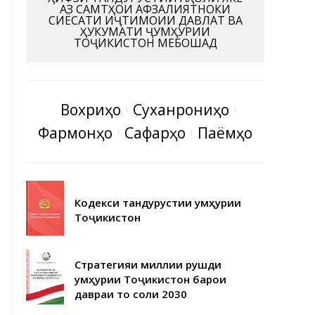
АЗ САМТҲОИ АФЗАЛИЯТНОКИ
СИЁСАТИ ИҶТИМОИИ ДАВЛАТ ВА
ҲУКУМАТИ ҶУМҲУРИИ
ТОҶИКИСТОН МЕБОШАД
Вохӯриҳо
Суханрониҳо
Фармонҳо
Сафарҳо
Паёмҳо
Кодекси тандурустии Ҷумҳурии
Тоҷикистон
Стратегияи миллии рушди
Ҷумҳурии Тоҷикистон барои
давраи то соли 2030