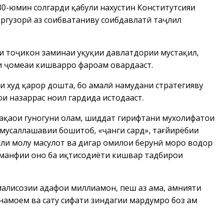
0-юмин солгарди қабули нахустин Конститутсияи
ргузорӣ аз соҳибватаниву соҳибдавлатӣ таҷлил
и тоҷикон заминаи ҳуқуқии давлатдории мустақил,
ёти ҷомеаи кишварро фароҳам овардааст.
и худ қарор дошта, бо амалӣ намудани стратегияву
и назаррас ноил гардида истодааст.
ақаҳои гуногуни олам, шиддат гирифтани мухолифатҳои
 мусаллаҳшавии бошитоб, «ҷанги сард», тағйирёбии
или молу маҳсулот ва дигар омилҳои берунӣ моро водор
манфии онҳо ба иқтисодиёти кишвар тадбирҳои
алисозии ҳадафҳои миллиамон, пеш аз ҳама, амнияти
амоем ва сатҳу сифати зиндагии мардумро боз ҳам