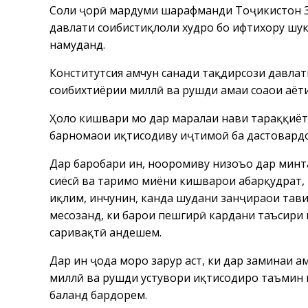
Соли ҷорӣ мардуми шарафманди Тоҷикистон 3
давлати соҳибистиқлоли худро бо ифтихору шук
намуданд.
Конститутсия ҳамчун санади тақдирсози давлат
соҳибихтиёрии миллӣ ва рушди ҳамаи соҳаҳои ҳа
Ҳоло кишвари мо дар марҳалаи нави тараққиёт
барномаҳои иқтисодиву иҷтимоӣ ба дастовардҳо
Дар баробари ин, нооромиву низоъҳо дар минт
сиёсӣ ва таҳримҳо миёни кишварҳои абарқудрат,
иқлим, инчунин, канда шудани занҷираҳои таҳв
месозанд, ки барои пешгирӣ кардани таъсири 
саривақтӣ андешем.
Дар ин ҷода моро зарур аст, ки дар заминаи ам
миллӣ ва рушди устувори иқтисодиро таъмин н
баланд бардорем.