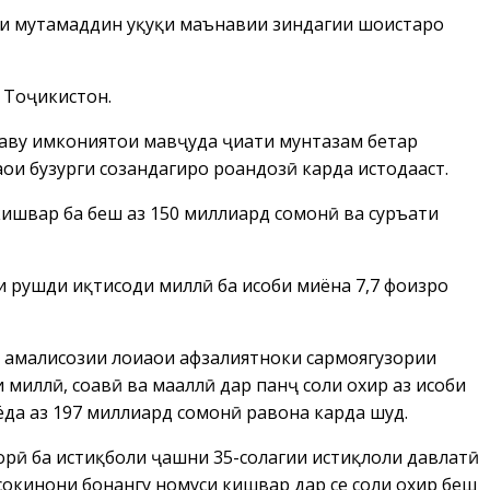
ки мутамаддин ҳуқуқи маънавии зиндагии шоистаро
и Тоҷикистон.
аву имкониятҳои мавҷуда ҷиҳати мунтазам беҳтар
и бузурги созандагиро роҳандозӣ карда истодааст.
кишвар ба беш аз 150 миллиард сомонӣ ва суръати
ти рушди иқтисоди миллӣ ба ҳисоби миёна 7,7 фоизро
амалисозии лоиҳаҳои афзалиятноки сармоягузории
миллӣ, соҳавӣ ва маҳаллӣ дар панҷ соли охир аз ҳисоби
ёда аз 197 миллиард сомонӣ равона карда шуд.
орӣ ба истиқболи ҷашни 35-солагии истиқлоли давлатӣ
 сокинони бонангу номуси кишвар дар се соли охир беш