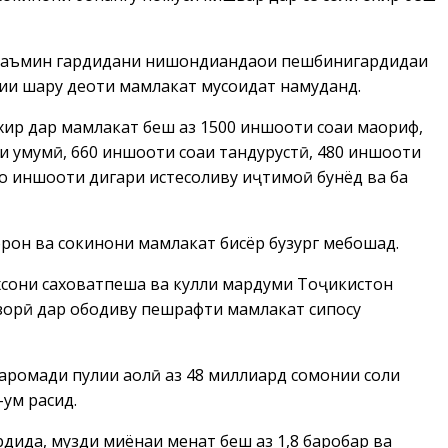
а таъмин гардидани нишондиҳандаҳои пешбинигардидаи
и шаҳру деҳоти мамлакат мусоидат намуданд.
хир дар мамлакат беш аз 1500 иншооти соҳаи маориф,
аи умумӣ, 660 иншооти соҳаи тандурустӣ, 480 иншооти
ҳо иншооти дигари истеҳсоливу иҷтимоӣ бунёд ва ба
корон ва сокинони мамлакат бисёр бузург мебошад.
шахсони саховатпеша ва кулли мардуми Тоҷикистон
гузорӣ дар ободиву пешрафти мамлакат сипосу
аромади пулии аҳолӣ аз 48 миллиард сомонии соли
-ум расид.
дида, музди миёнаи меҳнат беш аз 1,8 баробар ва