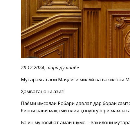
28.12.2024, шаҳри Душанбе
Муҳтарам аъзои Маҷлиси миллӣ ва вакилони М
Ҳамватанони азиз!
Паёми имсолаи Роҳбари давлат дар бораи самтҳ
бинои нави мақоми олии қонунгузори мамлака
Ба ин муносибат ҳамаи шумо – вакилони муҳтар