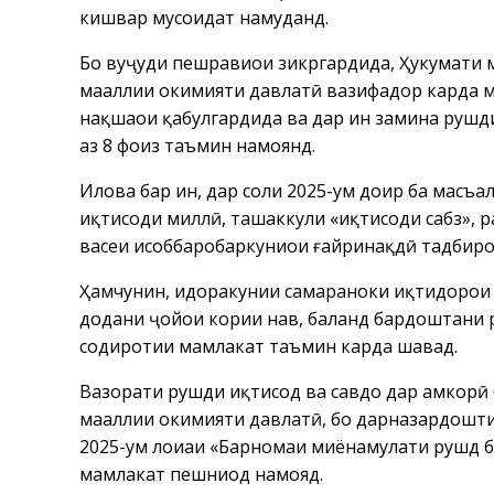
кишвар мусоидат намуданд.
Бо вуҷуди пешравиҳои зикргардида, Ҳукумати 
маҳаллии ҳокимияти давлатӣ вазифадор карда
нақшаҳои қабулгардида ва дар ин замина рушди
аз 8 фоиз таъмин намоянд.
Илова бар ин, дар соли 2025-ум доир ба масъал
иқтисоди миллӣ, ташаккули «иқтисоди сабз», 
васеи ҳисоббаробаркуниҳои ғайринақдӣ тадбир
Ҳамчунин, идоракунии самараноки иқтидорҳои м
додани ҷойҳои кории нав, баланд бардоштани 
содиротии мамлакат таъмин карда шавад.
Вазорати рушди иқтисод ва савдо дар ҳамкорӣ
маҳаллии ҳокимияти давлатӣ, бо дарназардошти
2025-ум лоиҳаи «Барномаи миёнамуҳлати рушд ба
мамлакат пешниҳод намояд.