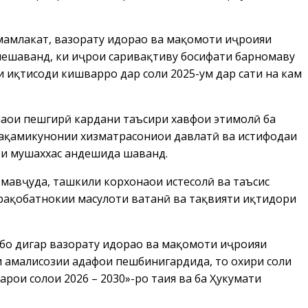
мамлакат, вазорату идораҳо ва мақомоти иҷроияи
 мешаванд, ки иҷрои саривақтиву босифати барномаву
 иқтисоди кишварро дар соли 2025-ум дар сатҳи на кам
аҳои пешгирӣ кардани таъсири хавфҳои эҳтимолӣ ба
рақамикунонии хизматрасониҳои давлатӣ ва истифодаи
ҳои мушаххас андешида шаванд.
авҷуда, ташкили корхонаҳои истеҳсолӣ ва таъсис
рақобатнокии маҳсулоти ватанӣ ва тақвияти иқтидори
 бо дигар вазорату идораҳо ва мақомоти иҷроияи
 амалисозии ҳадафҳои пешбинигардида, то охири соли
рои солҳои 2026 – 2030»-ро таҳия ва ба Ҳукумати