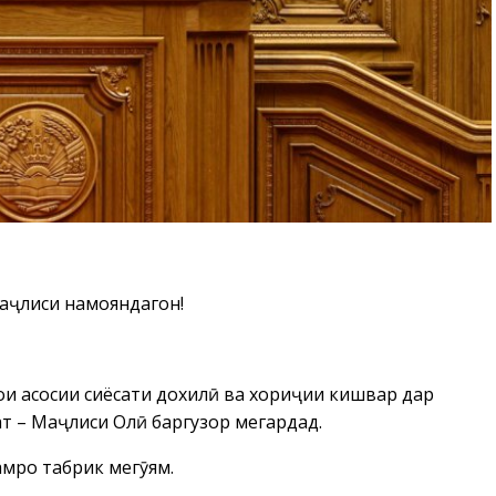
аҷлиси намояндагон!
ои асосии сиёсати дохилӣ ва хориҷии кишвар дар
т – Маҷлиси Олӣ баргузор мегардад.
амро табрик мегӯям.