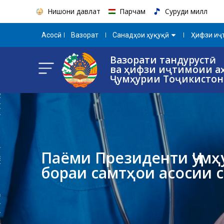
Нишони давлатӣ
Парчам
Суруди миллӣ
Aсосӣ
Вазорат
Санадҳои ҳуқуқӣ
Ҳифзи иҷт
Вазорати тандурустӣ
ва ҳифзи иҷтимоии а
Ҷумҳурии Тоҷикистон
Паёми Президенти Ҷумҳ
бораи самтҳои асосии 