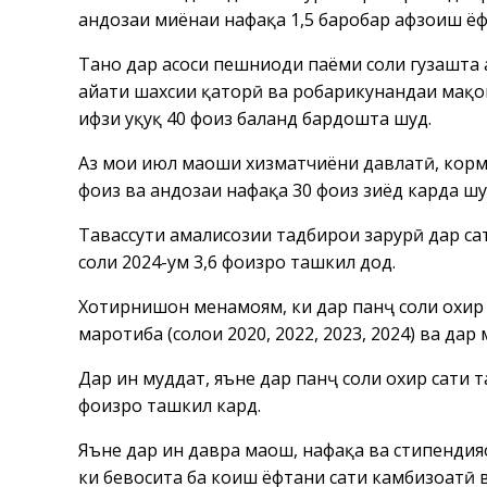
андозаи миёнаи нафақа 1,5 баробар афзоиш ёф
Танҳо дар асоси пешниҳоди паёми соли гузашта
ҳайати шахсии қаторӣ ва роҳбарикунандаи мақ
ҳифзи ҳуқуқ 40 фоиз баланд бардошта шуд.
Аз моҳи июл маоши хизматчиёни давлатӣ, корма
фоиз ва андозаи нафақа 30 фоиз зиёд карда шу
Тавассути амалисозии тадбирҳои зарурӣ дар са
соли 2024-ум 3,6 фоизро ташкил дод.
Хотирнишон менамоям, ки дар панҷ соли охир 
маротиба (солҳои 2020, 2022, 2023, 2024) ва да
Дар ин муддат, яъне дар панҷ соли охир сатҳи 
фоизро ташкил кард.
Яъне дар ин давра маош, нафақа ва стипендияҳ
ки бевосита ба коҳиш ёфтани сатҳи камбизоатӣ