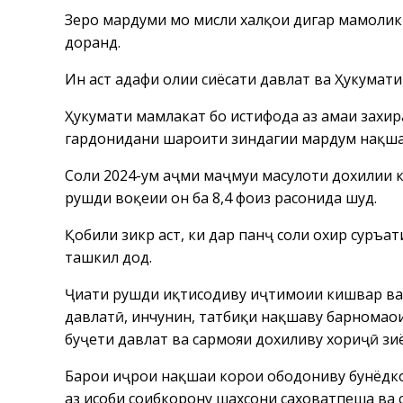
Зеро мардуми мо мисли халқҳои дигар мамоли
доранд.
Ин аст ҳадафи олии сиёсати давлат ва Ҳукумат
Ҳукумати мамлакат бо истифода аз ҳамаи захир
гардонидани шароити зиндагии мардум нақшаҳо
Соли 2024-ум ҳаҷми маҷмуи маҳсулоти дохилии 
рушди воқеии он ба 8,4 фоиз расонида шуд.
Қобили зикр аст, ки дар панҷ соли охир суръа
ташкил дод.
Ҷиҳати рушди иқтисодиву иҷтимоии кишвар ва 
давлатӣ, инчунин, татбиқи нақшаву барномаҳои 
буҷети давлат ва сармояи дохиливу хориҷӣ зи
Барои иҷрои нақшаи корҳои ободониву бунёдк
аз ҳисоби соҳибкорону шахсони саховатпеша ва