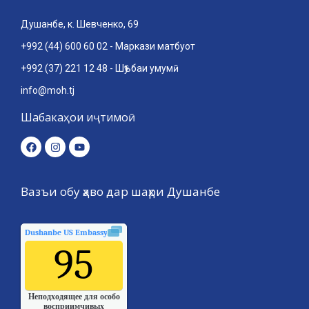
Душанбе, к. Шевченко, 69
+992 (44) 600 60 02 - Маркази матбуот
+992 (37) 221 12 48 - Шӯъбаи умумӣ
info@moh.tj
Шабакаҳои иҷтимоӣ
Вазъи обу ҳаво дар шаҳри Душанбе
Dushanbe US Embassy
качества воздуха.
95
Неподходящее для особо
восприимчивых