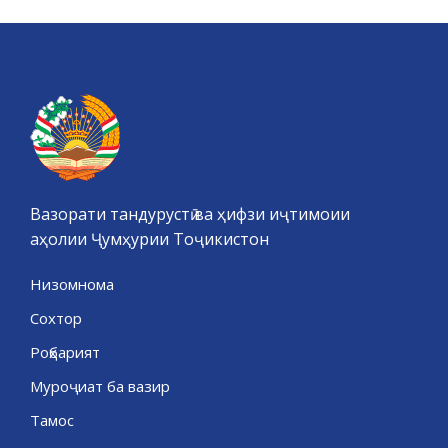
Вазорати тандурустӣ ва ҳифзи иҷтимоии
аҳолии Ҷумҳурии Тоҷикистон
Низомнома
Сохтор
Роҳбарият
Муроҷиат ба вазир
Тамос