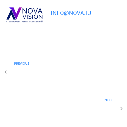
INFO@NOVA.TJ
PREVIOUS
Кумитаи мубориза бо бемории пайдошудаи
норасоии масуният, сил ва вараҷа дар Ҷумҳурии
Тоҷикистон
NEXT
Агентии ИМА оид ба рушди байналмилалӣ