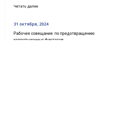
Читать далее
31 октября, 2024
Рабочее совещание по предотвращению
коррупционных факторов
Читать далее
13 февраля, 2025
Встреча с новым руководителем
представительства Азиатского банка развития
в Таджикистане, господином Ко Сакамото
Читать далее
8 июля, 2025
Между Министерством здравоохранения и