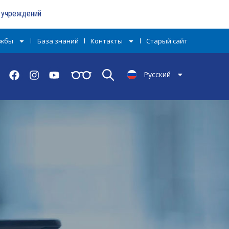
х учреждений
ужбы
База знаний
Контакты
Старый сайт
English
Русский
Тоҷикӣ