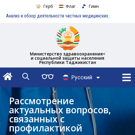
Герб
Флаг
Гимн
Анализ и обзор деятельности частных медицинских учреждений
Министерство здравоохранения<
и социальной защиты населения
Республики Таджикистан
English
Русский
Тоҷикӣ
Рассмотрение
актуальных вопросов,
связанных с
профилактикой