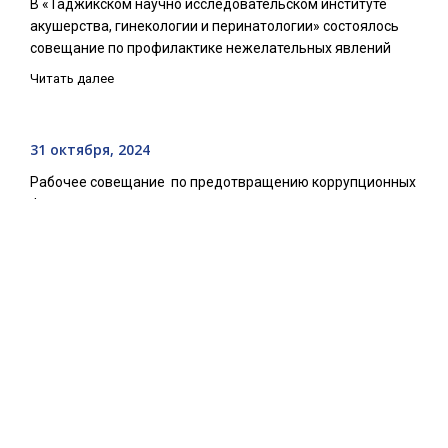
В «Таджикском научно исследовательском институте
акушерства, гинекологии и перинатологии» состоялось
совещание по профилактике нежелательных явлений
Читать далее
31 октября, 2024
Рабочее совещание по предотвращению коррупционных
факторов
Читать далее
13 февраля, 2025
Встреча с новым руководителем представительства
Азиатского банка развития в Таджикистане, господином
Ко Сакамото
Читать далее