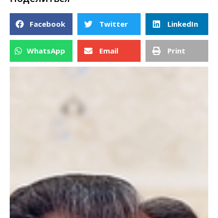
Facebook
Twitter
LinkedIn
WhatsApp
Email
Print