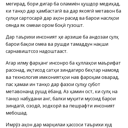
мегирад, бори дигар ба оламиён ҳушдор медиҳад,
ки танҳо дар ҳамбастагӣ ва дар якҷоягӣ метавон ба
сулҳи сартосарӣ дар ҷаҳон расид ва барои наслҳои
оянда як ҷомеаи ором боқӣ гузошт.
Дар таърихи инсоният ҳеҷ арзише ба андозаи сулҳ
барои бақои ҷомеа ва рушди тамаддун нақши
сарнавиштсоз надоштааст.
Агар илму фарҳанг инсонро ба қуллаҳои маърифат
расонад, иқтисод сатҳи зиндагиро беҳтар намояд
ва технология имкониятҳои нав фароҳам оварад,
пас ҳамаи ин танҳо дар фазои сулҳу субот
метавонанд рушд ёбанд. Аз ҳамин ҷост, ки сулҳ на
танҳо набудани ҷанг, балки муҳити мусоид барои
зиндагӣ, озодӣ, эҷодкорӣ ва пешрафти инсоният
мебошад.
Имрӯз ҷаҳон дар марҳилаи ҳассоси таърихи худ