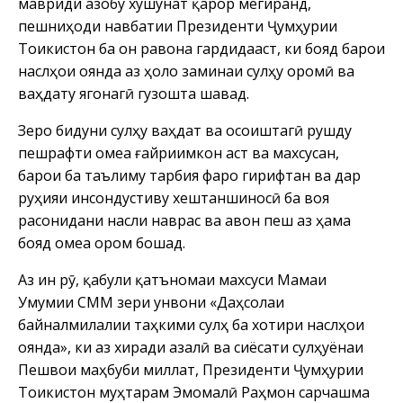
мавриди азобу хушунат қарор мегиранд,
пешниҳоди навбатии Президенти Ҷумҳурии
Тоҷикистон ба он равона гардидааст, ки бояд барои
наслҳои оянда аз ҳоло заминаи сулҳу оромӣ ва
ваҳдату ягонагӣ гузошта шавад.
Зеро бидуни сулҳу ваҳдат ва осоиштагӣ рушду
пешрафти ҷомеа ғайриимкон аст ва махсусан,
барои ба таълиму тарбия фаро гирифтан ва дар
руҳияи инсондустиву хештаншиносӣ ба воя
расонидани насли наврас ва ҷавон пеш аз ҳама
бояд ҷомеа ором бошад.
Аз ин рӯ, қабули қатъномаи махсуси Маҷмаи
Умумии СММ зери унвони «Даҳсолаи
байналмилалии таҳкими сулҳ ба хотири наслҳои
оянда», ки аз хиради азалӣ ва сиёсати сулҳҷуёнаи
Пешвои маҳбуби миллат, Президенти Ҷумҳурии
Тоҷикистон муҳтарам Эмомалӣ Раҳмон сарчашма