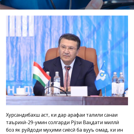
Хурсандибахш аст, ки дар арафаи таҷлили санаи
таърихӣ-29-умин солгарди Рӯзи Ваҳдати миллӣ
боз як руйдоди муҳими сиёсӣ ба вуҷуъ омад, ки ин