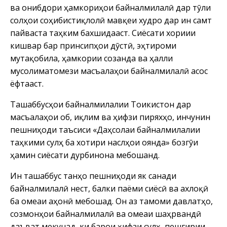
ва ҷонибдори ҳамкориҳои байналмилалӣ дар тӯли
солҳои соҳибистиқлолӣ мавқеи худро дар ин самт
пайваста таҳким бахшидааст. Сиёсати хориҷии
кишвар бар принсипҳои дӯстӣ, эҳтироми
мутақобила, ҳамкории созанда ва ҳалли
мусолиматомези масъалаҳои байналмилалӣ асос
ёфтааст.
Ташаббусҳои байналмилалии Тоҷикистон дар
масъалаҳои об, иқлим ва ҳифзи пиряхҳо, инчунин
пешниҳоди таъсиси «Даҳсолаи байналмилалии
таҳкими сулҳ ба хотири наслҳои оянда» бозгӯи
ҳамин сиёсати дурбинона мебошанд.
Ин ташаббус танҳо пешниҳоди як санади
байналмилалӣ нест, балки паёми сиёсӣ ва ахлоқӣ
ба ҷомеаи ҷаҳонӣ мебошад. Он аз тамоми давлатҳо,
созмонҳои байналмилалӣ ва ҷомеаи шаҳрвандӣ
даъват мекунад, ки барои ҳифзи сулҳ, пешгирии