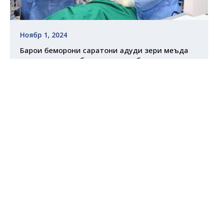
Ноябр 1, 2024
Барои беморони саратони ғадуди зери меъда
аввалин маротиба дар кишвар ба воситаи
таҷҳизоти видеоэндоскопӣ ҷарроҳӣ
гузаронида шуд
Муфассал