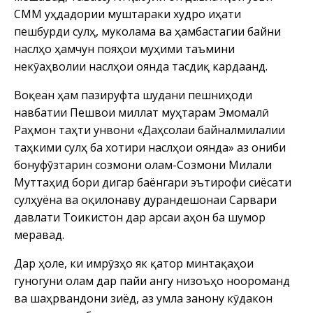
СММ уҳдадории муштараки худро ҷиҳати
пешбурди сулҳ, муколама ва ҳамбастагии байни
наслҳо ҳамчун пояҳои муҳими таъмини
некӯаҳволии наслҳои оянда тасдиқ кардаанд.
Воқеан ҳам пазируфта шудани пешниҳоди
навбатии Пешвои миллат муҳтарам Эмомалӣ
Раҳмон таҳти унвони «Даҳсолаи байналмилалии
таҳкими сулҳ ба хотири наслҳои оянда» аз ҷониби
бонуфӯзтарин созмони олам-Созмони Милали
Муттаҳид бори дигар баёнгари эътирофи сиёсати
сулҳҷуёна ва оқилонаву дурандешонаи Сарвари
давлати Тоҷикистон дар арсаи ҷаҳон ба шумор
меравад.
Дар ҳоле, ки имрӯзҳо як қатор минтақаҳои
гуногуни олам дар пайи ҷангу низоъҳо ноороманд
ва шаҳрвандони зиёд, аз ҷумла занону кӯдакон