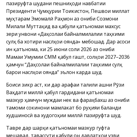
пазируфта шудани пешниҳоди навбатии
Президенти Ҷумҳурии Тоҷикистон, Пешвои миллат
муҳтарам Эмомалӣ Раҳмон аз ҷониби Созмони
Милали Муттаҳид ва қабули қатъномаи махсус
зери унвони «Даҳсолаи байналмилалии таҳкими
сулҳ ба хотири наслҳои оянда» мебошад. Дар асоси
ин қатънома, ки 25 июни соли 2026 аз ҷониби
Маҷмаи Умумии СММ қабул гашт, солҳои 2027–2036
ҳамчун “Даҳсолаи байналмилалии таҳкими сулҳ
барои наслҳои оянда” эълон карда шуд.
Боиси зикр аст, ки дар арафаи таҷлили ҷашни Рӯзи
Ваҳдати миллӣ қабул гардидани қатъномаи
мазкур ҳамчун муждаи нек ва фараҳбахш аз ҷониби
тамоми сокинони мамлакат бо руҳияи баланди
худшиносӣ ва худогоҳии миллӣ пазируфта шуд.
Тавре дар шарҳи қатъномаи мазкур гуфта
мешавад, тавассути қабули он давлатҳои узви