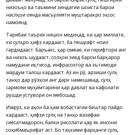
низоъҳо ва таъмини зиндагии шоиста барои
наслҳои оянда масъулияти муштаракро эҳсос
намоянд.
Таҷрибаи таърих нишон медиҳад, ки ҳар миллате,
ки сулҳро ҳифз кардааст, ба пешрафт ноил
гардидааст. Баръакс, ҳар ҷомеае, ки гирифтори ҷанг
ва низоъ шудааст, солҳои зиёд барои барқарор
намудани иқтисод, инфрасохтор ва эътимоди
мардум талош кардааст. Аз ин рӯ, арзиши сулҳ
танҳо дар рӯзҳои ҷанг дарк намешавад, сулҳ
сармояи муҳимтарини ҳар давлат ва кафолати
рушди устувори он мебошад.
Имрӯз, ки ҷаҳон ба ҳам вобастагии бештар пайдо
кардааст, ҳифзи сулҳ на танҳо вазифаи
сиёсатмадорон, балки рисолати ҳар як инсони
соҳибмаърифат аст. Бо таҳкими фарҳанги сулҳ,