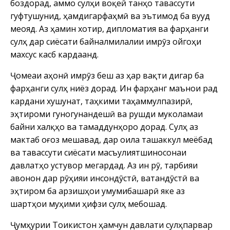
боздорад, аммо сулҳи воқеӣ танҳо тавассути
гуфтушунид, ҳамдигарфаҳмӣ ва эътимод ба вуҷуд
меояд. Аз ҳамин хотир, дипломатия ва фарҳанги
сулҳ дар сиёсати байналмилалии имрӯз ҷойгоҳи
махсус касб кардаанд.
Ҷомеаи ҷаҳонӣ имрӯз беш аз ҳар вақти дигар ба
фарҳанги сулҳ ниёз дорад. Ин фарҳанг маънои рад
кардани хушунат, таҳкими таҳаммулпазирӣ,
эҳтироми гуногунандешӣ ва рушди муколамаи
байни халқҳо ва тамаддунҳоро дорад. Сулҳ аз
мактаб оғоз мешавад, дар оила ташаккул меёбад
ва тавассути сиёсати масъулиятшиносонаи
давлатҳо устувор мегардад. Аз ин рӯ, тарбияи
ҷавонон дар рӯҳияи инсондӯстӣ, ватандӯстӣ ва
эҳтиром ба арзишҳои умумибашарӣ яке аз
шартҳои муҳими ҳифзи сулҳ мебошад.
Ҷумҳурии Тоҷикистон ҳамчун давлати сулҳпарвар