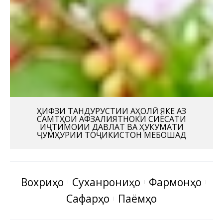
ҲИФЗИ ТАНДУРУСТИИ АҲОЛӢ ЯКЕ АЗ
САМТҲОИ АФЗАЛИЯТНОКИ СИЁСАТИ
ИҶТИМОИИ ДАВЛАТ ВА ҲУКУМАТИ
ҶУМҲУРИИ ТОҶИКИСТОН МЕБОШАД
Вохӯриҳо
Суханрониҳо
Фармонҳо
Сафарҳо
Паёмҳо