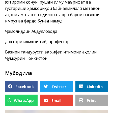
эҳтироми қонун, рушди илму маърифат ва
густариши ҳамкориҳои байналмилалӣ метавон
ҷаҳони амнтар ва одилонатарро барои наслҳои
имрӯз ва фардо бунёд намуд.
Ҷамолиддин Абдуллозода
доктори илмҳои тиб, профессор,
Вазири тандурустӣ ва ҳифзи иҷтимоии аҳолии
Ҷумҳурии Тоҷикистон
Мубодила
Facebook
Twitter
LinkedIn
WhatsApp
Email
Print