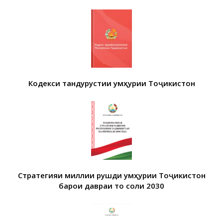
Кодекси тандурустии Ҷумҳурии Тоҷикистон
Стратегияи миллии рушди Ҷумҳурии Тоҷикистон
барои давраи то соли 2030