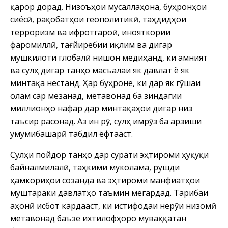
қарор дорад. Низоъҳои мусаллаҳона, буҳронҳои
сиёсӣ, рақобатҳои геополитикӣ, таҳдидҳои
терроризм ва ифротгароӣ, ҷинояткории
фаромиллӣ, тағйирёбии иқлим ва дигар
мушкилоти глобалӣ нишон медиҳанд, ки амният
ва сулҳ дигар танҳо масъалаи як давлат ё як
минтақа нестанд. Ҳар буҳроне, ки дар як гӯшаи
олам сар мезанад, метавонад ба зиндагии
миллионҳо нафар дар минтақаҳои дигар низ
таъсир расонад. Аз ин рӯ, сулҳ имрӯз ба арзиши
умумибашарӣ табдил ёфтааст.
Сулҳи пойдор танҳо дар сурати эҳтироми ҳуқуқи
байналмилалӣ, таҳкими муколама, рушди
ҳамкориҳои созанда ва эҳтироми манфиатҳои
муштараки давлатҳо таъмин мегардад. Таҷрибаи
ҷаҳонӣ исбот кардааст, ки истифодаи нерӯи низомӣ
метавонад баъзе ихтилофҳоро муваққатан