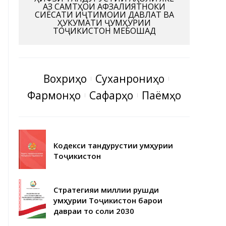
АЗ САМТҲОИ АФЗАЛИЯТНОКИ
СИЁСАТИ ИҶТИМОИИ ДАВЛАТ ВА
ҲУКУМАТИ ҶУМҲУРИИ
ТОҶИКИСТОН МЕБОШАД
Вохӯриҳо
Суханрониҳо
Фармонҳо
Сафарҳо
Паёмҳо
Кодекси тандурустии Ҷумҳурии
Тоҷикистон
Стратегияи миллии рушди
Ҷумҳурии Тоҷикистон барои
давраи то соли 2030