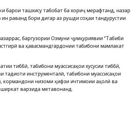
и барои ташхису табобат ба хориҷ мерафтанд, назар
а ин раванд бори дигар аз рушди соҳаи тандурустии
назаррас, баргузории Озмуни ҷумҳуриявии “Табиби
 дастгирӣ ва ҳавасмандгардонии табибони мамлакат
тии тиббӣ, табибони муассисаҳои хусусии тиббӣ,
и тадқиқоти инструменталӣ, табибони муассисаҳои
, кормандони низоми ҳифзи ичтимоии аҳолӣ ва
ширкат варзида метавонанд.