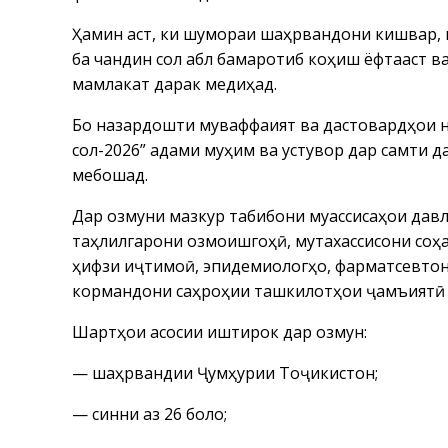
Ҳамин аст, ки шумораи шаҳрвандони кишвар, к
ба чандин сол қабл бамаротиб коҳиш ёфтааст в
мамлакат дарак медиҳад.
Бо назардошти муваффақият ва дастовардҳои 
сол-2026” қадами муҳим ва устувор дар самти
мебошад.
Дар озмуни мазкур табибони муассисаҳои давла
таҳлилгарони озмоишгоҳӣ, мутахассисони соҳа
ҳифзи иҷтимоӣ, эпидемиологҳо, фарматсевтон
кормандони саҳроҳии ташкилотҳои ҷамъиятӣ 
Шартҳои асосии иштирок дар озмун:
— шаҳрвандии Ҷумҳурии Тоҷикистон;
— синни аз 26 боло;