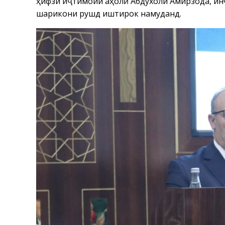
ҳифзи иҷтимоии аҳолӣ Абдухолиқ Амирзода, и
шарикони рушд иштирок намуданд.