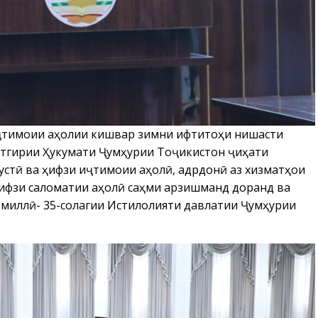
иҷтимоии аҳолии кишвар зимни ифтитоҳи нишасти
астгирии Ҳукумати Ҷумҳурии Тоҷикистон ҷиҳати
стӣ ва ҳифзи иҷтимоии аҳолӣ, қадрдонӣ аз хизматҳои
ҳифзи саломатии аҳолӣ саҳми арзишманд доранд ва
 миллӣ- 35-солагии Истиқлолияти давлатии Ҷумҳурии