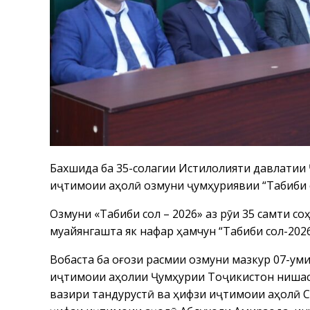
Бахшида ба 35-солагии Истиқлолияти давлатии
иҷтимоии аҳолӣ озмуни ҷумҳуриявии “Табиби 
Озмуни «Табиби сол – 2026» аз рӯи 35 самти со
муайянгашта як нафар ҳамчун “Табиби сол-202
Вобаста ба оғози расмии озмуни мазкур 07-ум
иҷтимоии аҳолии Ҷумҳурии Тоҷикистон нишаст
вазири тандурустӣ ва ҳифзи иҷтимоии аҳолӣ 