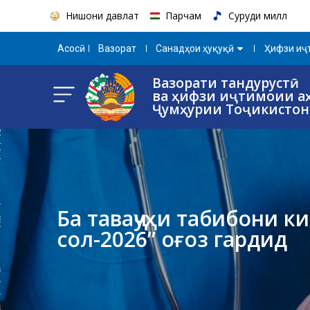
Нишони давлатӣ
Парчам
Суруди миллӣ
Aсосӣ
Вазорат
Санадҳои ҳуқуқӣ
Ҳифзи иҷт
Вазорати тандурустӣ
ва ҳифзи иҷтимоии а
Ҷумҳурии Тоҷикистон
Ба таваҷҷуҳи табибони 
сол-2026” оғоз гардид