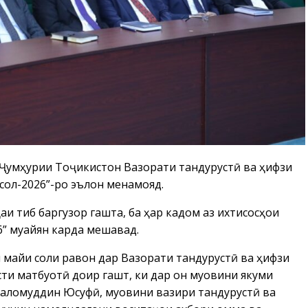
 Ҷумҳурии Тоҷикистон Вазорати тандурустӣ ва ҳифзи
сол-2026”-ро эълон менамояд.
ҳаи тиб баргузор гашта, ба ҳар кадом аз ихтисосҳои
6” муайян карда мешавад.
и майи соли равон дар Вазорати тандурустӣ ва ҳифзи
и матбуотӣ доир гашт, ки дар он муовини якуми
Саломуддин Юсуфӣ, муовини вазири тандурустӣ ва