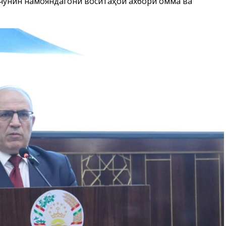
нчунин намояндагони воситаҳои ахбори омма ва