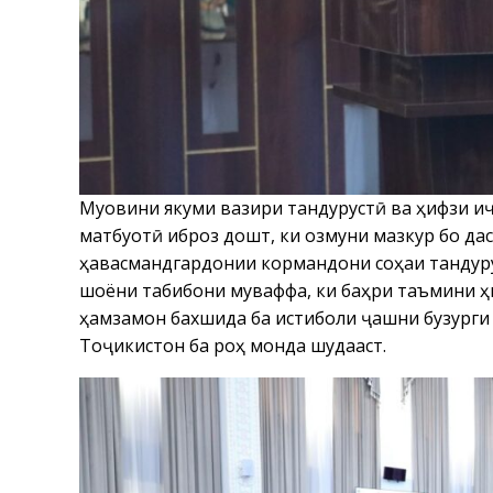
Муовини якуми вазири тандурустӣ ва ҳифзи 
матбуотӣ иброз дошт, ки озмуни мазкур бо д
ҳавасмандгардонии кормандони соҳаи тандуру
шоёни табибони муваффақ, ки баҳри таъмини 
ҳамзамон бахшида ба истиқболи ҷашни бузурги
Тоҷикистон ба роҳ монда шудааст.