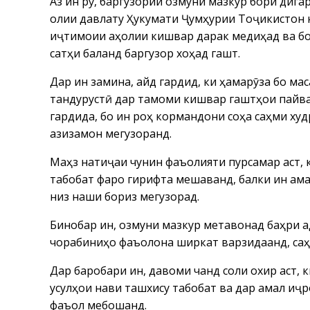
Аз ин рӯ, баргузории озмуни мазкур бори дига
олии давлату Ҳукумати Ҷумҳурии Тоҷикистон 
иҷтимоии аҳолии кишвар дарак медиҳад ва бо
сатҳи баланд баргузор хоҳад гашт.
Дар ин замина, қайд гардид, ки ҳамарӯза бо м
тандурустӣ дар тамоми кишвар гаштҳои пайва
гардида, бо ин роҳ кормандони соҳа саҳми ху
азизамон мегузоранд.
Маҳз натиҷаи чунин фаъолияти пурсамар аст, к
табобат фаро гирифта мешаванд, балки ин ам
низ нақши бориз мегузорад.
Бинобар ин, озмуни мазкур метавонад баҳри қ
чорабиниҳо фаъолона ширкат варзидаанд, са
Дар баробари ин, давоми чанд соли охир аст,
усулҳои нави ташхису табобат ва дар амал иҷ
фаъол мебошанд.