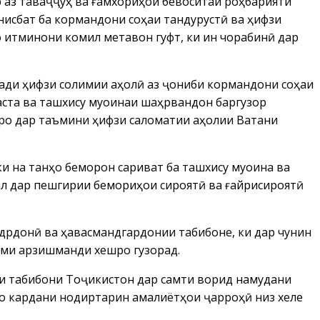
р аз таваҷҷуҳ ва ғамхориҳои бевоситаи роҳбарияти
нисбат ба кормандони соҳаи тандурустӣ ва ҳифзи
 итминони комил метавон гуфт, ки ин чорабинӣ дар
ақсади ҳифзи солимии аҳолӣ аз ҷониби кормандони соҳаи
ста ва ташхису муоинаи шаҳрвандон баргузор
дро дар таъмини ҳифзи саломатии аҳолии Ватани
и на танҳо беморон саривақт ба ташхису муоина ва
ал дар пешгирии бемориҳои сироятӣ ва ғайрисироятӣ
адрдонӣ ва ҳавасмандгардонии табибоне, ки дар чунин
ҳми арзишманди хешро гузорад.
 ки табибони Тоҷикистон дар самти ворид намудани
ро кардани нодиртарин амалиётҳои ҷарроҳӣ низ хеле