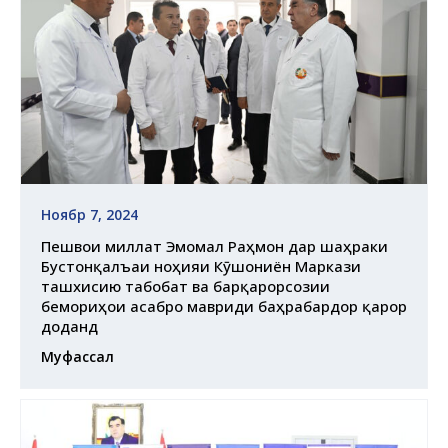
Ноябр 7, 2024
Пешвои миллат Эмомалӣ Раҳмон дар шаҳраки
Бустонқалъаи ноҳияи Кӯшониён Маркази
ташхисию табобатӣ ва барқарорсозии
бемориҳои асабро мавриди баҳрабардорӣ қарор
доданд
Муфассал