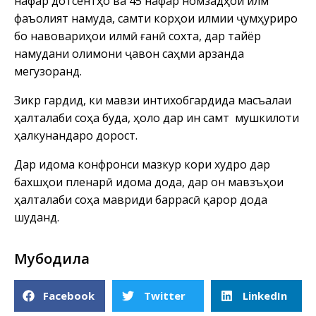
нафар дотсентҳо ва 45 нафар номзадҳои илм
фаъолият намуда, самти корҳои илмии ҷумҳуриро
бо навовариҳои илмӣ ғанӣ сохта, дар тайёр
намудани олимони ҷавон саҳми арзанда
мегузоранд.
Зикр гардид, ки мавзӯи интихобгардида масъалаи
ҳалталаби соҳа буда, ҳоло дар ин самт мушкилоти
ҳалкунандаро дорост.
Дар идома конфронси мазкур кори худро дар
бахшҳои пленарӣ идома дода, дар он мавзӯъҳои
ҳалталаби соҳа мавриди баррасӣ қарор дода
шуданд.
Мубодила
Facebook
Twitter
LinkedIn