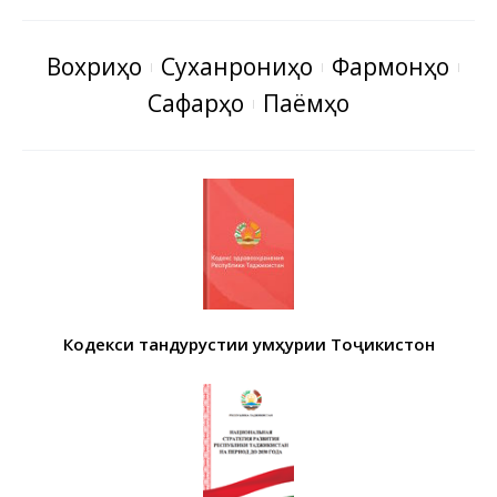
Вохӯриҳо
Суханрониҳо
Фармонҳо
Сафарҳо
Паёмҳо
Кодекси тандурустии Ҷумҳурии Тоҷикистон