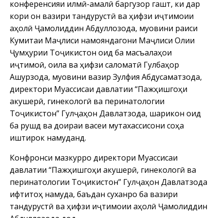
конференсияи илмӣ-амалӣ баргузор гашт, ки дар
кори он вазири тандурустӣ ва ҳифзи иҷтимоии
аҳолӣ Ҷамолиддин Абдуллозода, муовини раиси
Кумитаи Маҷлиси намояндагони Маҷлиси Олии
Ҷумҳурии Тоҷикистон оид ба масъалаҳои
иҷтимоӣ, оила ва ҳифзи саломатӣ Гулбаҳор
Ашурзода, муовини вазир Зулфия Абдусаматзода,
директори Муассисаи давлатии “Пажӯҳишгоҳи
акушерӣ, гинекологӣ ва перинатологии
Тоҷикистон” Гулҷаҳон Давлатзода, шарикон оид
ба рушд ва доираи васеи мутахассисони соҳа
иштирок намуданд.
Конфронси мазкурро директори Муассисаи
давлатии “Пажӯҳишгоҳи акушерӣ, гинекологӣ ва
перинатологии Тоҷикистон” Гулҷаҳон Давлатзода
ифтитоҳ намуда, баъдан суханро ба вазири
тандурустӣ ва ҳифзи иҷтимоии аҳолӣ Ҷамолиддин