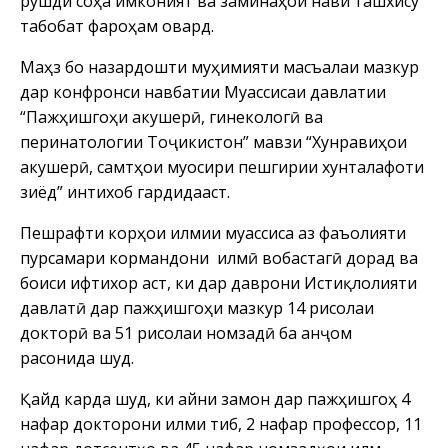
рушди соҳа имконият ва заминаҳои нави ташхису
табобат фароҳам овард.
Маҳз бо назардошти муҳимияти масъалаи мазкур
дар конфронси навбатии Муассисаи давлатии
“Пажӯҳишгоҳи акушерӣ, гинекологӣ ва
перинатологии Тоҷикистон” мавзӯи “Хунравиҳои
акушерӣ, самтҳои муосири пешгирии хунталафоти
зиёд” интихоб гардидааст.
Пешрафти корҳои илмии муассиса аз фаъолияти
пурсамари кормандони илмӣ вобастагӣ дорад ва
боиси ифтихор аст, ки дар даврони Истиқлолияти
давлатӣ дар пажӯҳишгоҳи мазкур 14 рисолаи
докторӣ ва 51 рисолаи номзадӣ ба анҷом
расонида шуд.
Қайд карда шуд, ки айни замон дар пажӯҳишгоҳ 4
нафар докторони илми тиб, 2 нафар профессор, 11