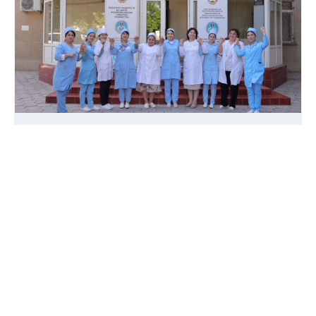
Декабр 2, 2024
Рушди хизматрасонии кумаки аввалияи
тиббию санитарӣ дар Тоҷикистон
Муфассал