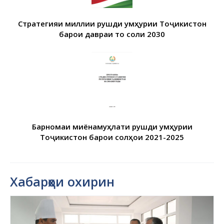
Стратегияи миллии рушди Ҷумҳурии Тоҷикистон
барои давраи то соли 2030
Барномаи миёнамуҳлати рушди Ҷумҳурии
Тоҷикистон барои солҳои 2021-2025
Хабарҳои охирин