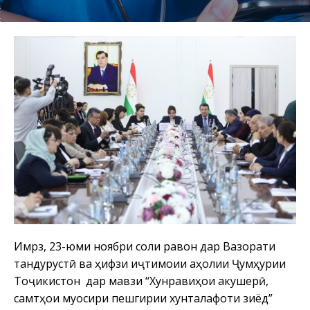
Имрӯз, 23-юми ноябри соли равон дар Вазорати
тандурустӣ ва ҳифзи иҷтимоии аҳолии Ҷумҳурии
Тоҷикистон дар мавзӯи “Хунравиҳои акушерӣ,
самтҳои муосири пешгирии хунталафоти зиёд”