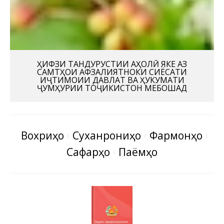
ҲИФЗИ ТАНДУРУСТИИ АҲОЛӢ ЯКЕ АЗ
САМТҲОИ АФЗАЛИЯТНОКИ СИЁСАТИ
ИҶТИМОИИ ДАВЛАТ ВА ҲУКУМАТИ
ҶУМҲУРИИ ТОҶИКИСТОН МЕБОШАД
Вохӯриҳо
Суханрониҳо
Фармонҳо
Сафарҳо
Паёмҳо