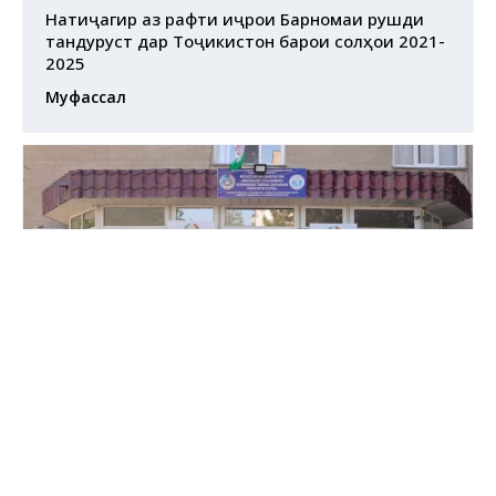
Натиҷагирӣ аз рафти иҷрои Барномаи рушди
тандурустӣ дар Тоҷикистон барои солҳои 2021-
2025
Муфассал
Декабр 2, 2024
Рушди хизматрасонии кумаки аввалияи