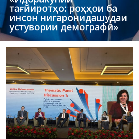
тағйиротҳо: роҳҳои ба
инсон нигаронидашудаи
устувории демографӣ»