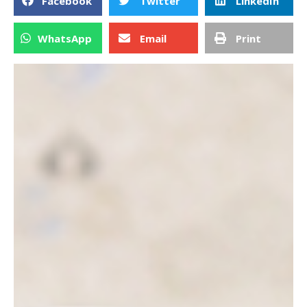
Facebook
Twitter
LinkedIn
WhatsApp
Email
Print