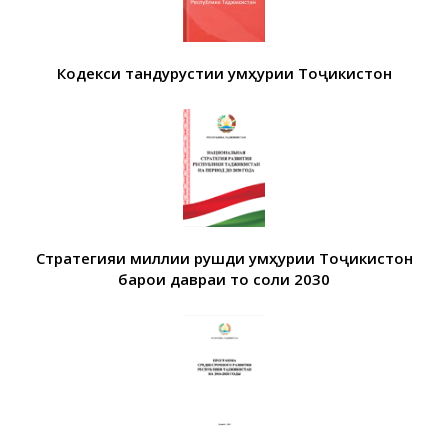
Кодекси тандурустии Ҷумҳурии Тоҷикистон
Стратегияи миллии рушди Ҷумҳурии Тоҷикистон
барои давраи то соли 2030