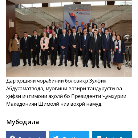
Дар ҳошияи чорабинии болозикр Зулфия
Абдусаматзода, муовини вазири тандурустӣ ва
ҳифзи иҷтимоии аҳолӣ бо Президенти Ҷумҳурии
Македонияи Шимолӣ низ вохӯрӣ намуд.
Мубодила