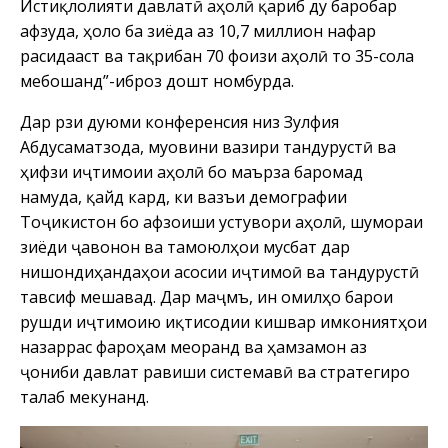
Истиқлолияти давлатӣ аҳолӣ қариб ду баробар
афзуда, ҳоло ба зиёда аз 10,7 миллион нафар
расидааст ва тақрибан 70 фоизи аҳолӣ то 35-сола
мебошанд”-иброз дошт номбурда.
Дар рӯзи дуюми конференсия низ Зулфия
Абдусаматзода, муовини вазири тандурустӣ ва
ҳифзи иҷтимоии аҳолӣ бо маърӯза баромад
намуда, қайд кард, ки вазъи демографии
Тоҷикистон бо афзоиши устувори аҳолӣ, шумораи
зиёди ҷавонон ва тамоюлҳои мусбат дар
нишондиҳандаҳои асосии иҷтимоӣ ва тандурустӣ
тавсиф мешавад. Дар маҷмӯъ, ин омилҳо барои
рушди иҷтимоию иқтисодии кишвар имкониятҳои
назаррас фароҳам меоранд ва ҳамзамон аз
ҷониби давлат равиши системавӣ ва стратегиро
талаб мекунанд.