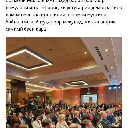
Созмони Милали Муттаҳид барои баргузор
намудани ин конфронс, ки устувории демографиро
ҳамчун масъалаи калидии рӯзномаи муосири
байналмилалӣ муқаррар мекунад, миннатдории
самимӣ баён кард.