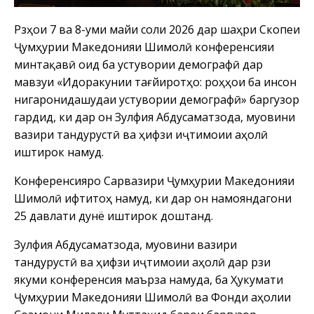
Рӯзҳои 7 ва 8-уми майи соли 2026 дар шаҳри Скопеи
Ҷумҳурии Македонияи Шимолӣ конференсияи
минтақавӣ оид ба устувории демографӣ дар
мавзуи «Идоракунии тағйиротҳо: роҳҳои ба инсон
нигаронидашудаи устувории демографӣ» баргузор
гардид, ки дар он Зулфия Абдусаматзода, муовини
вазири тандурустӣ ва ҳифзи иҷтимоии аҳолӣ
иштирок намуд.
Конференсияро Сарвазири Ҷумҳурии Македонияи
Шимолӣ ифтитоҳ намуд, ки дар он намояндагони
25 давлати дунё иштирок доштанд.
Зулфия Абдусаматзода, муовини вазири
тандурустӣ ва ҳифзи иҷтимоии аҳолӣ дар рӯзи
якуми конференсия маърӯза намуда, ба Ҳукумати
Ҷумҳурии Македонияи Шимолӣ ва Фонди аҳолии