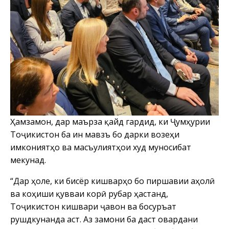
Ҳамзамон, дар маърӯза қайд гардид, ки Ҷумҳурии
Тоҷикистон ба ин мавзӯъ бо дарки возеҳи
имкониятҳо ва масъулиятҳои худ муносибат
мекунад.
“Дар ҳоле, ки бисёр кишварҳо бо пиршавии аҳолӣ
ва коҳиши қувваи корӣ рубарӯ ҳастанд,
Тоҷикистон кишвари ҷавон ва босуръат
рушдкунанда аст. Аз замони ба даст овардани