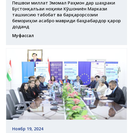
Пешвои миллат Эмомалӣ Раҳмон дар шаҳраки
Бустонқалъаи ноҳияи Кӯшониён Маркази
ташхисию табобатӣ ва барқарорсозии
бемориҳои асабро мавриди баҳрабардорӣ қарор
доданд
Муфассал
Ноябр 19, 2024