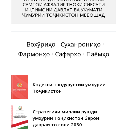
САМТҲОИ АФЗАЛИЯТНОКИ СИЁСАТИ
ИҶТИМОИИ ДАВЛАТ ВА ҲУКУМАТИ
ҶУМҲУРИИ ТОҶИКИСТОН МЕБОШАД
Вохӯриҳо
Суханрониҳо
Фармонҳо
Сафарҳо
Паёмҳо
Кодекси тандурустии Ҷумҳурии
Тоҷикистон
Стратегияи миллии рушди
Ҷумҳурии Тоҷикистон барои
давраи то соли 2030