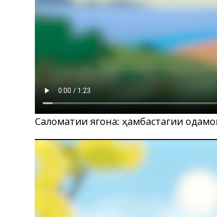
Cаломатии ягона: ҳамбастагии одамо