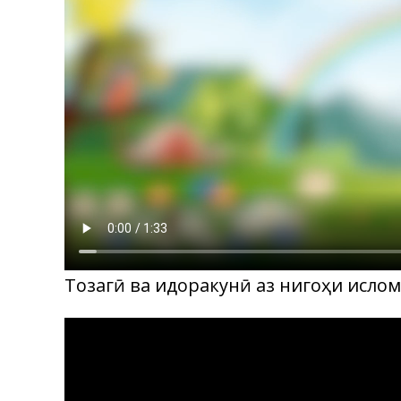
Toзагӣ ва идоракунӣ аз нигоҳи ислом