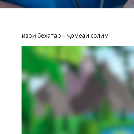
Ғизои бехатар – ҷомеаи солим