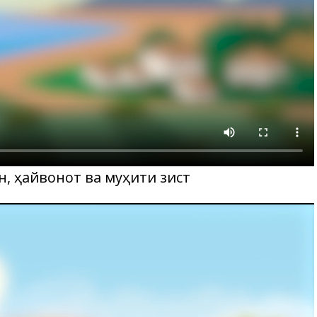
н, ҳайвонот ва муҳити зист