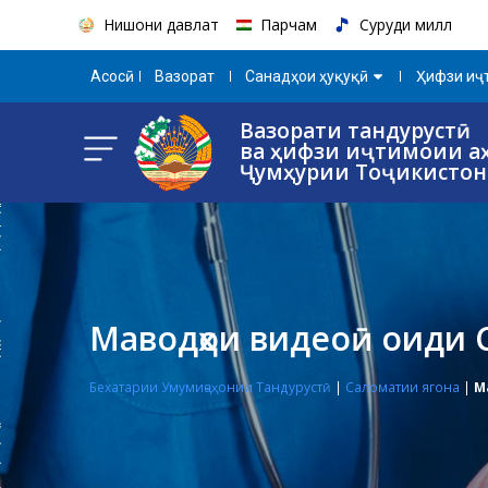
Нишони давлатӣ
Парчам
Суруди миллӣ
Aсосӣ
Вазорат
Санадҳои ҳуқуқӣ
Ҳифзи иҷт
Вазорати тандурустӣ
ва ҳифзи иҷтимоии а
Ҷумҳурии Тоҷикистон
Маводҳои видеоӣ оиди 
Бехатарии Умумиҷаҳонии Тандурустӣ
|
Саломатии ягона
|
М