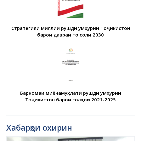
Стратегияи миллии рушди Ҷумҳурии Тоҷикистон
барои давраи то соли 2030
Барномаи миёнамуҳлати рушди Ҷумҳурии
Тоҷикистон барои солҳои 2021-2025
Хабарҳои охирин