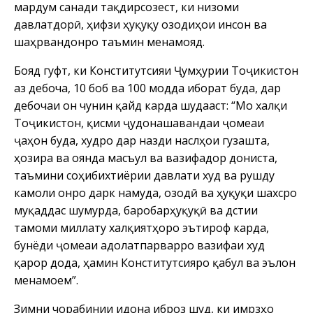
мардум санади тақдирсозест, ки низоми
давлатдорӣ, ҳифзи ҳуқуқу озодиҳои инсон ва
шаҳрвандонро таъмин менамояд.
Бояд гуфт, ки Конститутсияи Ҷумҳурии Тоҷикистон
аз дебоча, 10 боб ва 100 модда иборат буда, дар
дебочаи он чунин қайд карда шудааст: “Мо халқи
Тоҷикистон, қисми ҷудонашавандаи ҷомеаи
ҷаҳон буда, худро дар назди наслҳои гузашта,
ҳозира ва оянда масъул ва вазифадор дониста,
таъмини соҳибихтиёрии давлати худ ва рушду
камоли онро дарк намуда, озодӣ ва ҳуқуқи шахсро
муқаддас шумурда, баробарҳуқуқӣ ва дӯстии
тамоми миллату халқиятҳоро эътироф карда,
бунёди ҷомеаи адолатпарварро вазифаи худ
қарор дода, ҳамин Конститутсияро қабул ва эълон
менамоем”.
Зимни чорабинии идона иброз шуд, ки имрӯзҳо