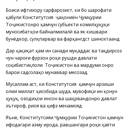
Боиси ифтихору сарфарозист, ки бо шарофати
қабули Конститутсия ҷаҳониён Ҷумҳурии
Тоҷикистонро ҳамчун субъекти комилҳуқуқи
муносибатҳои байналмилалӣ ва як кишвари
бунёдкор, сулҳпарвар ва фарҳангдӯст шинохтаанд.
Дар ҳақиқат ҳам ин санади муқаддас ва тақдирсоз
чун чароғи фурӯзон роҳи рушди давлати
соҳибистиқлоли Тоҷикистон ва мардуми онро
барои садсолаҳо мунаввар месозад.
Мусаллам аст, ки Конститутсия ҳамчун арзиши
олии миллат ҳисобида шуда, мувофиқи ин қонун
ҳуқуқ, озодиҳои инсон ва шаҳрвандонро давлат
эътироф, риоя ва ҳифз менамояд.
Яъне, Конститутсияи Ҷумҳурии Тоҷикистон ҳамчун
ифодагари азму ирода, равшангари роҳи ҳаёти