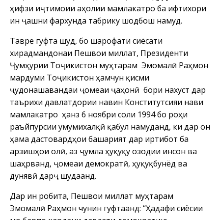
ҳифзи иҷтимоии аҳолии мамлакатро ба ифтихори
ин ҷашни фархунда табрику шодбош намуд.
Тавре гуфта шуд, бо шарофати сиёсати
хирадмандонаи Пешвои миллат, Президенти
Ҷумҳурии Тоҷикистон муҳтарам Эмомалӣ Раҳмон
мардуми Тоҷикистон ҳамчун қисми
ҷудонашавандаи ҷомеаи ҷаҳонӣ бори нахуст дар
таърихи давлатдории навин Конститутсияи нави
мамлакатро ҳанӯз 6 ноябри соли 1994 бо роҳи
раъйпурсии умумихалқӣ қабул намуданд, ки дар он
ҳама дастовардҳои башарият дар иртибот ба
арзишҳои олӣ, аз ҷумла ҳуқуқу озодии инсон ва
шаҳрванд, ҷомеаи демократӣ, ҳуқуқбунёд ва
дунявӣ дарҷ шудаанд.
Дар ин робита, Пешвои миллат муҳтарам
Эмомалӣ Раҳмон чунин гуфтаанд: “Ҳадафи сиёсии