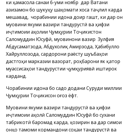
ки ҳамасола санаи 6-уми ноябр дар Ватани
азизамон бо шукуҳу шаҳомати хоса таҷлил карда
мешавад, чорабинии идона доир гашт, ки дар он
муовини якуми вазири тандурустӣ ва ҳифзи
иҷтимоии аҳолии Ҷумҳурии Тоҷикистон
Саломуддин Юсуфӣ, муовинони вазир Зулфия
Абдусаматзода, Абдухолиқ Амирзода, Ҳабибулло
Хайруллозода, сардорони раёсту шуъбаҳои
дастгоҳи марказии вазорат, роҳбарони як қатор
муассисаҳои тандурустии ҷумҳуриявӣ иштирок
карданд.
Чорабинии идона бо садо додани Суруди миллии
Ҷумҳурии Тоҷикисон оғоз ёфт.
Муовини якуми вазири тандурустӣ ва ҳифзи
иҷтимоии аҳолӣ Саломуддин Юсуфӣ бо сухани
табрикотӣ баромад карда, ҳозирин ва дар симои
онҳо тамоми кормандони соҳаи тандурустӣ ва