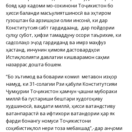
бояд ҳар кадоми мо-сокинони Тоҷикистон бо
ҳисси баланди масъулиятшиносӣ ва эҳтиром
гузоштан ба арзишҳои олии инсонӣ, ки дар
Конститутсия сабт гардидаанд, дар пойдории
сулҳу субот, ҳифзи тамаддуну осори таърихие, ки
садсолаҳо эҷод гардиданд ва имрӯз маҳфуз
ҳастанд, инчунин ҳимояи дастовардҳои
Истиқлолияти давлатии кишварамон саҳми
назаррас дошта бошем.
“Бо эътимод ва боварии комил метавон изҳор
намуд, ки 31-солагии Рӯзи қабули Конститутсияи
Ҷумҳурии Тоҷикистон ҳамчун ҷашни мубораки
миллӣ ба густариши бештари худогоҳиву
худшиносӣ, ваҳдати миллӣ, ҳисси ватандӯстиву
ватанпарастӣ ва ифтихори ватандории ҳар як
фарди бонангу номуси Тоҷикистони
соҳибистиқлол нерӯи тоза мебахшад”,-дар анҷоми