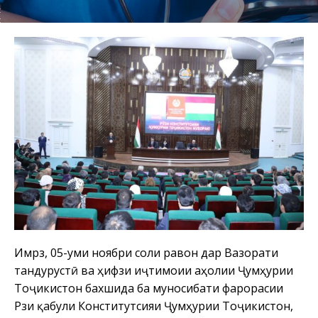
Имрӯз, 05-уми ноябри соли равон дар Вазорати
тандурустӣ ва ҳифзи иҷтимоии аҳолии Ҷумҳурии
Тоҷикистон бахшида ба муносибати фарорасии
Рӯзи қабули Конститутсияи Ҷумҳурии Тоҷикистон,