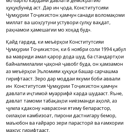
мо барпо кардани давлати демократию
ҳуқуқбунёд аст. Дар ин ҷода, Конститутсияи
Ҷумҳурии Тоҷикистон ҳамчун санади воломақоми
миллат ва шоҳсутуни устувори сулҳу ваҳдат,
раҳнамои ҳамешагии мо хоҳад буд».
Қайд гардид, ки меъёрҳои Конститутсияи
Ҷумҳурии Тоҷикистон, ки 6 ноябри соли 1994 қабул
ва мавриди амал қарор дода шуд, ба стандартҳои
байналмилалии ҷаҳонӣ ҷавобгӯ буда, он ҳамзамон
аз меъёрҳои Эъломияи ҳуқуқи башар сарчашма
гирифтааст. Зеро дар моддаи якуми боби аввали
ин Конститутсия Ҷумҳурии Тоҷикистон ҳамчун
давлати иҷтимоӣ муаррифӣ карда шудааст. Яъне,
давлат тамоми табақаҳои ниёзманди аҳолӣ, аз
ҷумла кӯдакону наврасони ятиму бепарастор,
оилаҳои камбизоат, пирони дастнигару бемор,
маъюбон ва ғайраро зери парасторӣ ва ғамхории
махсус гирифтааст.