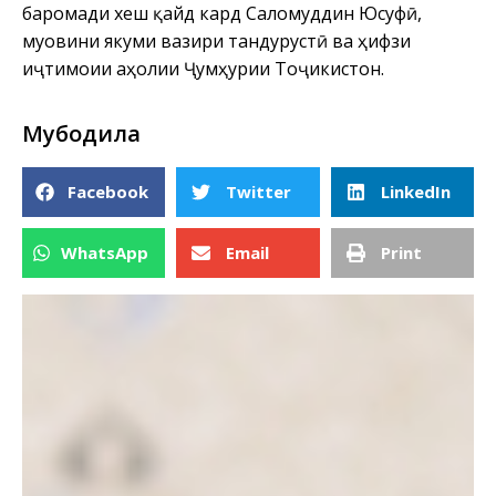
баромади хеш қайд кард Саломуддин Юсуфӣ,
муовини якуми вазири тандурустӣ ва ҳифзи
иҷтимоии аҳолии Ҷумҳурии Тоҷикистон.
Мубодила
Facebook
Twitter
LinkedIn
WhatsApp
Email
Print