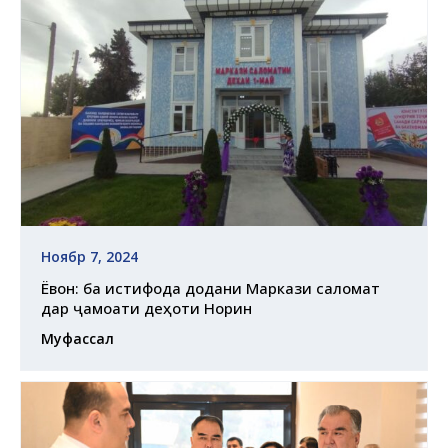
Ноябр 7, 2024
Ёвон: ба истифода додани Маркази саломатӣ
дар ҷамоати деҳоти Норин
Муфассал