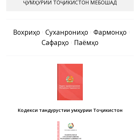
ҶУМҲУРИИ ТОҶИКИСТОН МЕБОШАД
Вохӯриҳо
Суханрониҳо
Фармонҳо
Сафарҳо
Паёмҳо
Кодекси тандурустии Ҷумҳурии Тоҷикистон