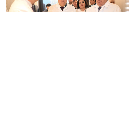
Ноябр 18, 2024
Ифтитоҳи Маркази ташхису табобатии
“Луқмони Ҳаким” дар шаҳри Бӯстон
Муфассал