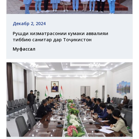
Декабр 2, 2024
Рушди хизматрасонии кумаки аввалияи
тиббию санитарӣ дар Тоҷикистон
Муфассал