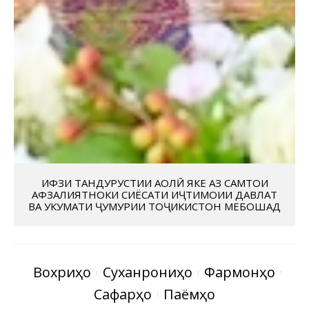
ҲИФЗИ ТАНДУРУСТИИ АҲОЛӢ ЯКЕ АЗ САМТҲОИ
АФЗАЛИЯТНОКИ СИЁСАТИ ИҶТИМОИИ ДАВЛАТ
ВА ҲУКУМАТИ ҶУМҲУРИИ ТОҶИКИСТОН МЕБОШАД
Вохӯриҳо
Суханрониҳо
Фармонҳо
Сафарҳо
Паёмҳо