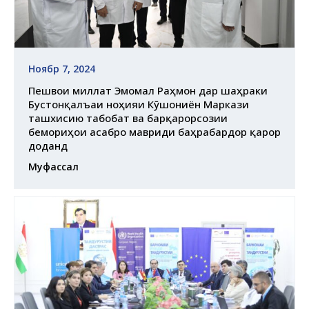
Ноябр 7, 2024
Пешвои миллат Эмомалӣ Раҳмон дар шаҳраки
Бустонқалъаи ноҳияи Кӯшониён Маркази
ташхисию табобатӣ ва барқарорсозии
бемориҳои асабро мавриди баҳрабардорӣ қарор
доданд
Муфассал