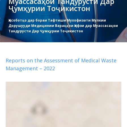
Муассасаҳои Тандурусти Дар
Ҷумҳурии Тоҷикистон
Ҳисоботҳо дар бораи Тафтиши Мухофизати Мулкии
Дорушууди Медицинии Варақҳои Ҳифзи дар Муассасаҳои
Тандурусти Дар Ҷумҳурии Тоҷикистон
Reports on the Assessment of Medical Waste
Management – 2022