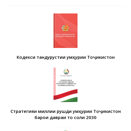
Кодекси тандурустии Ҷумҳурии Тоҷикистон
Стратегияи миллии рушди Ҷумҳурии Тоҷикистон
барои давраи то соли 2030