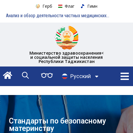
Герб
Флаг
Гимн
Анализ и обзор деятельности частных медицинских учреждений
Министерство здравоохранения<
и социальной защиты населения
Республики Таджикистан
English
Русский
Тоҷикӣ
Стандарты по безопасному
материнству