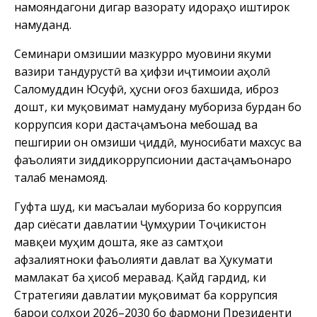
намояндагони дигар вазорату идораҳо иштирок
намуданд.
Семинари омӯзишии мазкурро муовини якуми
вазири тандурустӣ ва ҳифзи иҷтимоии аҳолӣ
Саломуддин Юсуфӣ, ҳусни оғоз бахшида, иброз
дошт, ки муқовимат намудану мубориза бурдан бо
коррупсия кори дастаҷамъона мебошад ва
пешгирии он омӯзиши ҷиддӣ, муносибати махсус ва
фаъолияти зиддикоррупсионии дастаҷамъонаро
талаб менамояд.
Гуфта шуд, ки масъалаи мубориза бо коррупсия
дар сиёсати давлатии Ҷумҳурии Тоҷикистон
мавқеи муҳим дошта, яке аз самтҳои
афзалиятноки фаъолияти давлат ва Ҳукумати
мамлакат ба ҳисоб меравад. Қайд гардид, ки
Стратегияи давлатии муқовимат ба коррупсия
барои солҳои 2026–2030 бо фармони Президенти