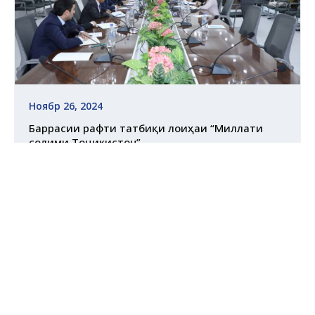
Ноябр 26, 2024
Баррасии рафти татбиқи лоиҳаи “Миллати
солими Тоҷикистон”
Муфассал