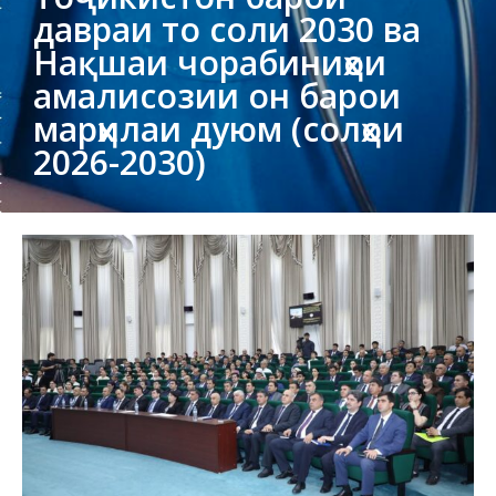
давраи то соли 2030 ва
Нақшаи чорабиниҳои
амалисозии он барои
марҳилаи дуюм (солҳои
2026-2030)