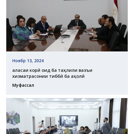
Ноябр 13, 2024
Ҷаласаи корӣ оид ба таҳлили вазъи
хизматрасонии тиббӣ ба аҳолӣ
Муфассал