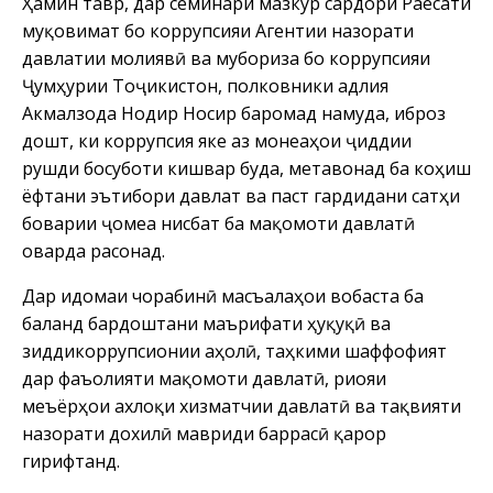
Ҳамин тавр, дар семинари мазкур сардори Раёсати
муқовимат бо коррупсияи Агентии назорати
давлатии молиявӣ ва мубориза бо коррупсияи
Ҷумҳурии Тоҷикистон, полковники адлия
Акмалзода Нодир Носир баромад намуда, иброз
дошт, ки коррупсия яке аз монеаҳои ҷиддии
рушди босуботи кишвар буда, метавонад ба коҳиш
ёфтани эътибори давлат ва паст гардидани сатҳи
боварии ҷомеа нисбат ба мақомоти давлатӣ
оварда расонад.
Дар идомаи чорабинӣ масъалаҳои вобаста ба
баланд бардоштани маърифати ҳуқуқӣ ва
зиддикоррупсионии аҳолӣ, таҳкими шаффофият
дар фаъолияти мақомоти давлатӣ, риояи
меъёрҳои ахлоқи хизматчии давлатӣ ва тақвияти
назорати дохилӣ мавриди баррасӣ қарор
гирифтанд.