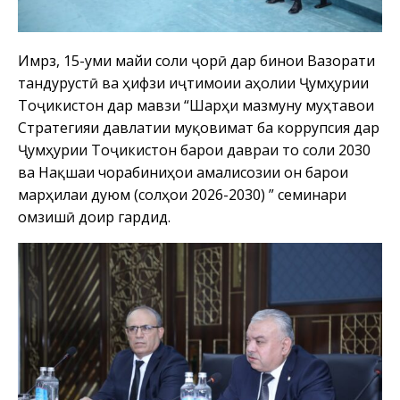
Имрӯз, 15-уми майи соли ҷорӣ дар бинои Вазорати
тандурустӣ ва ҳифзи иҷтимоии аҳолии Ҷумҳурии
Тоҷикистон дар мавзӯи “Шарҳи мазмуну муҳтавои
Стратегияи давлатии муқовимат ба коррупсия дар
Ҷумҳурии Тоҷикистон барои давраи то соли 2030
ва Нақшаи чорабиниҳои амалисозии он барои
марҳилаи дуюм (солҳои 2026-2030) ” семинари
омӯзишӣ доир гардид.