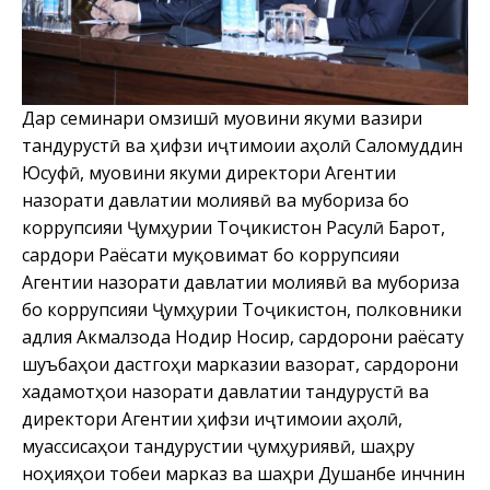
Дар семинари омӯзишӣ муовини якуми вазири
тандурустӣ ва ҳифзи иҷтимоии аҳолӣ Саломуддин
Юсуфӣ, муовини якуми директори Агентии
назорати давлатии молиявӣ ва мубориза бо
коррупсияи Ҷумҳурии Тоҷикистон Расулӣ Барот,
сардори Раёсати муқовимат бо коррупсияи
Агентии назорати давлатии молиявӣ ва мубориза
бо коррупсияи Ҷумҳурии Тоҷикистон, полковники
адлия Акмалзода Нодир Носир, сардорони раёсату
шуъбаҳои дастгоҳи марказии вазорат, сардорони
хадамотҳои назорати давлатии тандурустӣ ва
директори Агентии ҳифзи иҷтимоии аҳолӣ,
муассисаҳои тандурустии ҷумҳуриявӣ, шаҳру
ноҳияҳои тобеи марказ ва шаҳри Душанбе инчнин