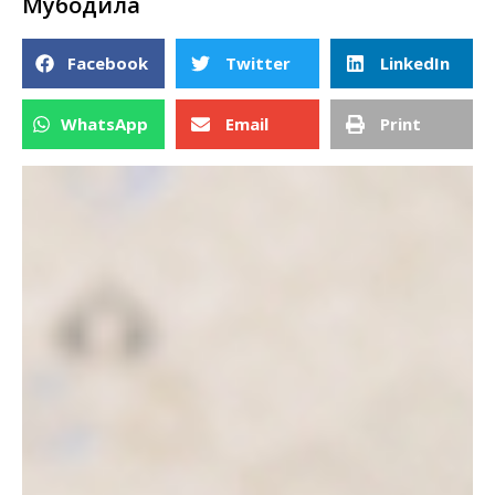
Мубодила
Facebook
Twitter
LinkedIn
WhatsApp
Email
Print