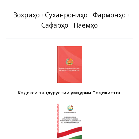
Вохӯриҳо
Суханрониҳо
Фармонҳо
Сафарҳо
Паёмҳо
Кодекси тандурустии Ҷумҳурии Тоҷикистон