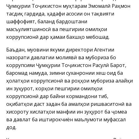
Ҷумҳурии Тоҷикистон муҳтарам Эмомалӣ Раҳмон
тасдиқ гардида, ҳадафи асосии он тақвияти
шаффофият, баланд бардоштани
масъулиятшиносӣ ва пешгирии омилҳои
коррупсионӣ дар ҳамаи бахшҳо мебошад.
Баъдан, муовини якуми директори Агентии
назорати давлатии молиявӣ ва мубориза бо
коррупсияи Ҷумҳурии Тоҷикистон Расулӣ Барот,
баромад намуда, зимни суханронии хеш оид ба
ҳолатҳои коррупсионӣ ва роҳҳои мубориза алайҳи
ин зуҳурот, корҳои пешгирии омилҳои
коррупсионӣ дар байни кормандони тиб,
оқибатҳои даст задан ба амалҳои ришваситонӣ ва
хисороту хислатҳои манфии ин зуҳурот ба ҷомеа
ва давлат ба иштирокчиён маълумоти муфассал
дод.