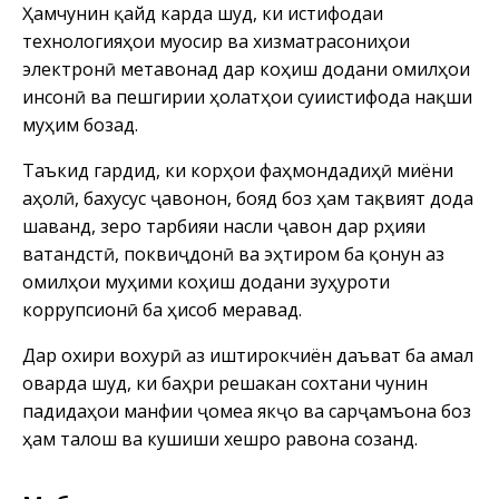
Ҳамчунин қайд карда шуд, ки истифодаи
технологияҳои муосир ва хизматрасониҳои
электронӣ метавонад дар коҳиш додани омилҳои
инсонӣ ва пешгирии ҳолатҳои суиистифода нақши
муҳим бозад.
Таъкид гардид, ки корҳои фаҳмондадиҳӣ миёни
аҳолӣ, бахусус ҷавонон, бояд боз ҳам тақвият дода
шаванд, зеро тарбияи насли ҷавон дар рӯҳияи
ватандӯстӣ, поквиҷдонӣ ва эҳтиром ба қонун аз
омилҳои муҳими коҳиш додани зуҳуроти
коррупсионӣ ба ҳисоб меравад.
Дар охири вохурӣ аз иштирокчиён даъват ба амал
оварда шуд, ки баҳри решакан сохтани чунин
падидаҳои манфии ҷомеа якҷо ва сарҷамъона боз
ҳам талош ва кушиши хешро равона созанд.