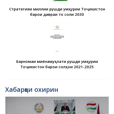
Стратегияи миллии рушди Ҷумҳурии Тоҷикистон
барои давраи то соли 2030
Барномаи миёнамуҳлати рушди Ҷумҳурии
Тоҷикистон барои солҳои 2021-2025
Хабарҳои охирин