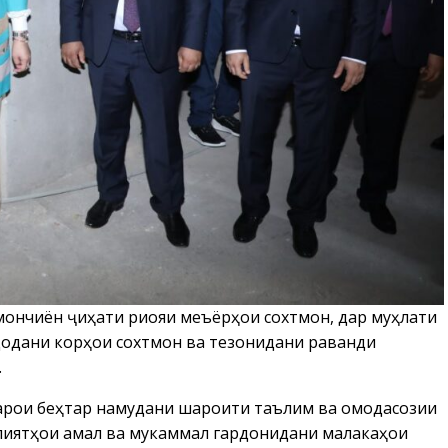
мончиён ҷиҳати риояи меъёрҳои сохтмонӣ, дар муҳлати
одани корҳои сохтмонӣ ва тезонидани раванди
.
барои беҳтар намудани шароити таълим ва омодасозии
лиятҳои амалӣ ва мукаммал гардонидани малакаҳои