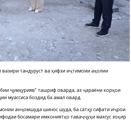
 вазири тандурустӣ ва ҳифзи иҷтимоии аҳолии
бии ҷумҳуриявӣ” ташриф оварда, аз ҷараёни корҳои
и муассиса боздид ба амал овард.
монии анҷомшуда шинос шуда, ба сатҳу сифати иҷрои
тифодаи босамари имкониятҳо таваҷҷуҳи махсус зоҳир