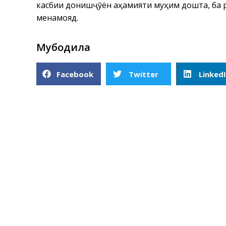
касбии донишҷӯён аҳамияти муҳим дошта, ба
менамояд.
Мубодила
Facebook
Twitter
Linked