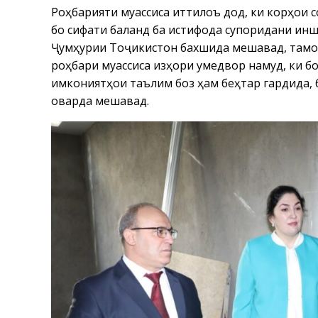
Роҳбарияти муассиса иттилоъ дод, ки корҳои с
бо сифати баланд ба истифода супоридани иншо
Ҷумҳурии Тоҷикистон бахшида мешавад, тамом
роҳбари муассиса изҳори умедворӣ намуд, ки 
имкониятҳои таълимӣ боз ҳам беҳтар гардида
оварда мешавад.