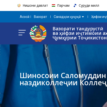
Нишони давлатӣ
Парчам
Суруди миллӣ
Aсосӣ
Вазорат
Санадҳои ҳуқуқӣ
Ҳифзи иҷт
Вазорати тандурустӣ
ва ҳифзи иҷтимоии а
Ҷумҳурии Тоҷикистон
Шиносоии Саломуддин 
наздиколлеҷии Коллеҷи