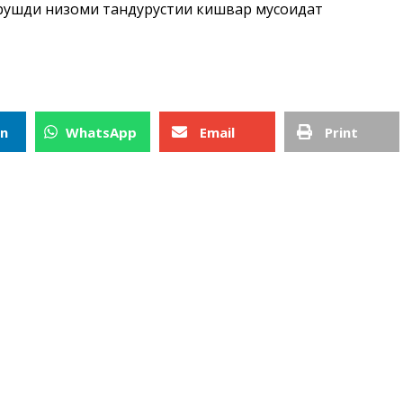
 рушди низоми тандурустии кишвар мусоидат
In
WhatsApp
Email
Print