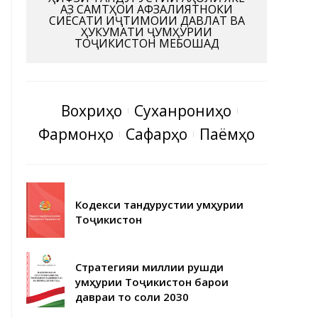
АЗ САМТҲОИ АФЗАЛИЯТНОКИ
СИЁСАТИ ИҶТИМОИИ ДАВЛАТ ВА
ҲУКУМАТИ ҶУМҲУРИИ
ТОҶИКИСТОН МЕБОШАД
Вохӯриҳо
Суханрониҳо
Фармонҳо
Сафарҳо
Паёмҳо
Кодекси тандурустии Ҷумҳурии
Тоҷикистон
Стратегияи миллии рушди
Ҷумҳурии Тоҷикистон барои
давраи то соли 2030