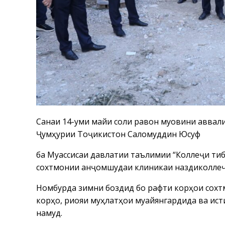
Санаи 14-уми майи соли равон муовини аввали
Ҷумҳурии Тоҷикистон Саломуддин Юсуфӣ
ба Муассисаи давлатии таълимии “Коллеҷи тиб
сохтмонии анҷомшудаи клиникаи наздиколлеҷи
Номбурда зимни боздид бо рафти корҳои сохт
корҳо, риояи муҳлатҳои муайянгардида ва ис
намуд.