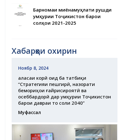
Барномаи миёнамуҳлати рушди
Ҷумҳурии Тоҷикистон барои
солҳои 2021-2025
Хабарҳои охирин
Ноябр 8, 2024
Ҷаласаи корӣ оид ба татбиқи
“Стратегияи пешгирӣ, назорати
бемориҳои ғайрисироятӣ ва
осеббардорӣ дар Ҷумҳурии Тоҷикистон
барои давраи то соли 2040”
Муфассал