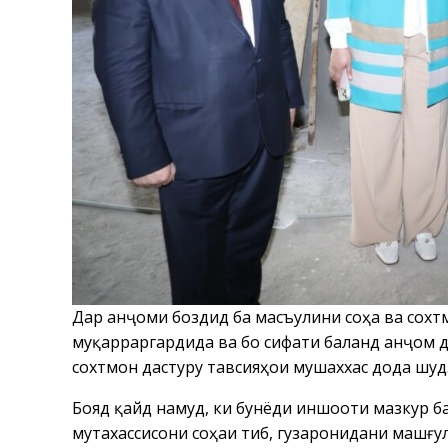
Дар анҷоми боздид ба масъулини соҳа ва сохт
муқарраргардида ва бо сифати баланд анҷом д
сохтмон дастуру тавсияҳои мушаххас дода шуд
Бояд қайд намуд, ки бунёди иншооти мазкур 
мутахассисони соҳаи тиб, гузаронидани машғу