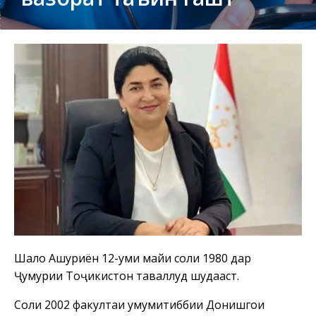
Шаҳло Ашуриён 12-уми майи соли 1980 дар
Ҷумҳурии Тоҷикистон таваллуд шудааст.
Соли 2002 факултаи умумитиббии Донишгоҳи