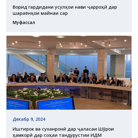
Ворид гардидани усулҳои нави ҷарроҳӣ дар
шараёнҳои майнаи сар
Муфассал
Декабр 9, 2024
Иштирок ва суханронӣ дар ҷаласаи Шӯрои
ҳамкорӣ дар соҳаи тандурустии ИДМ