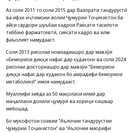
Аз соли 2011 то соли 2015 дар Вазорати тандурустӣ
ва ҳифзи иҷтимоии аҳолии Ҷумҳурии Тоҷикистон ба
ҳайси сардори шуъбаи кадрҳои Раёсати таҳсилоти
тиббию фарматсевтӣ, сиёсати кадрҳо ва илм
фаъолият намудааст.
Соли 2013 рисолаи номзадиашро дар мавзӯи
«Бемориҳои диққи нафас дар кудакон» ва соли 2024
рисолаи докториашро дар мавзӯи “Бемориҳои
диққи нафас дар кудакон бо ҳамрадифи бемориҳои
метаболикӣ” ҳимоя намудааст.
Муаллифи зиёда аз 50 мақолаҳои илмӣ дар
маҷаллаҳои дохили ҷумҳурӣ ва хориҷи кишвар
мебошад.
Бо мукофотҳои соҳавии “Аълочии тандурустии
Ҷумҳурии Тоҷикистон” ва “Аълочии маорифи