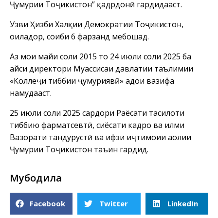
Ҷумҳурии Тоҷикистон” қадрдонӣ гардидааст.
Узви Ҳизби Халқии Демократии Тоҷикистон,
оиладор, соҳиби 6 фарзанд мебошад.
Аз моҳи майи соли 2015 то 24 июли соли 2025 ба
ҳайси директори Муассисаи давлатии таълимии
«Коллеҷи тиббии ҷумҳуриявӣ» адои вазифа
намудааст.
25 июли соли 2025 сардори Раёсати таҳсилоти
тиббию фарматсевтӣ, сиёсати кадрҳо ва илми
Вазорати тандурустӣ ва ҳифзи иҷтимоии аҳолии
Ҷумҳурии Тоҷикистон таъин гардид.
Мубодила
Facebook
Twitter
LinkedIn