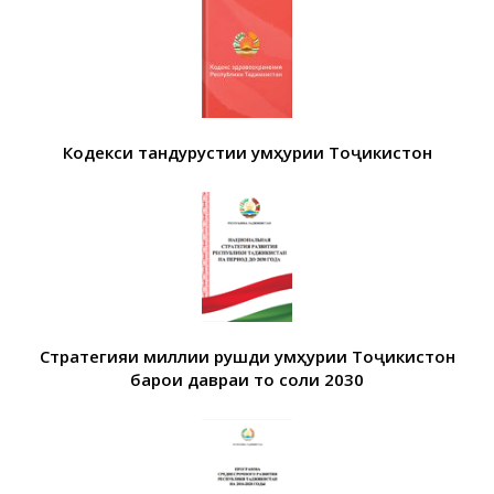
Кодекси тандурустии Ҷумҳурии Тоҷикистон
Стратегияи миллии рушди Ҷумҳурии Тоҷикистон
барои давраи то соли 2030