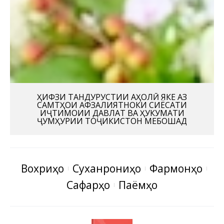
ҲИФЗИ ТАНДУРУСТИИ АҲОЛӢ ЯКЕ АЗ
САМТҲОИ АФЗАЛИЯТНОКИ СИЁСАТИ
ИҶТИМОИИ ДАВЛАТ ВА ҲУКУМАТИ
ҶУМҲУРИИ ТОҶИКИСТОН МЕБОШАД
Вохӯриҳо
Суханрониҳо
Фармонҳо
Сафарҳо
Паёмҳо