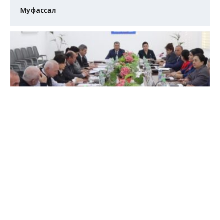
Муфассал
Декабр 24, 2024
Ҷаласаи гурӯҳи кории доимоамалкунанда доир
ба ҳуқуқҳои шахсони маъюбиятдоштаи назди
Кумита оид ба масъалаҳои иҷтимоӣ, оила ва
ҳифзи саломатии Маҷлиси намояндагони
Маҷлиси Олии Ҷумҳурии Тоҷикистон