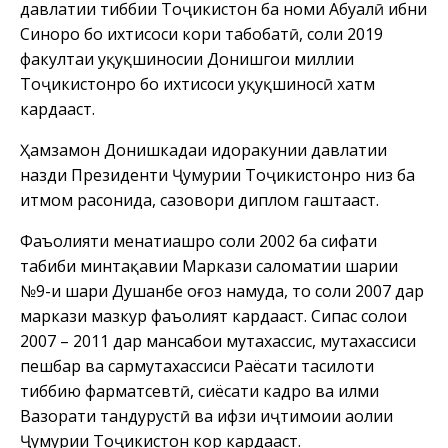
давлатии тиббии Тоҷикистон ба номи Абуалӣ ибни
Синоро бо ихтисоси кори табобатӣ, соли 2019
факултаи ҳуқуқшиносии Донишгоҳи миллии
Тоҷикистонро бо ихтисоси ҳуқуқшиносӣ хатм
кардааст.
Ҳамзамон Донишкадаи идоракунии давлатии
назди Президенти Ҷумҳурии Тоҷикистонро низ ба
итмом расонида, сазовори диплом гаштааст.
Фаъолияти меҳнатиашро соли 2002 ба сифати
табиби минтақавии Маркази саломатии шаҳрии
№9-и шаҳри Душанбе оғоз намуда, то соли 2007 дар
маркази мазкур фаъолият кардааст. Сипас солҳои
2007 – 2011 дар мансабҳои мутахассис, мутахассиси
пешбар ва сармутахассиси Раёсати таҳсилоти
тиббию фарматсевтӣ, сиёсати кадрҳо ва илми
Вазорати тандурустӣ ва ҳифзи иҷтимоии аҳолии
Ҷумҳурии Тоҷикистон кор кардааст.