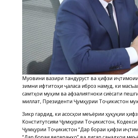
Муовини вазири тандурустӣ ва ҳифзи иҷтимо
зимни ифтитоҳи ҷаласа иброз намуд, ки масъа
самтҳои муҳим ва афзалиятноки сиёсати пешги
миллат, Президенти Ҷумҳурии Тоҷикистон муҳ
Зикр гардид, ки асосҳои меъёрии ҳуқуқии ҳи
Конститутсияи Ҷумҳурии Тоҷикистон, Кодекси
Ҷумҳурии Тоҷикистон “Дар бораи ҳифзи иҷтим
“Дар бораи ветеранҳо” ва дигар санадҳои меъё