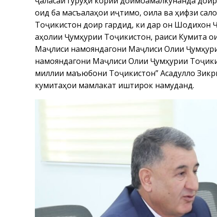
ҷаласаи гурӯҳи кории доимоамалкунанда дои
оид ба масъалаҳои иҷтимоӣ, оила ва ҳифзи с
Тоҷикистон доир гардид, ки дар он Шодихон 
аҳолии Ҷумҳурии Тоҷикистон, раиси Кумита ои
Маҷлиси намояндагони Маҷлиси Олии Ҷумҳури
намояндагони Маҷлиси Олии Ҷумҳурии Тоҷики
миллии маъюбони Тоҷикистон” Асадулло Зикри
кумитаҳои мамлакат иштирок намуданд.