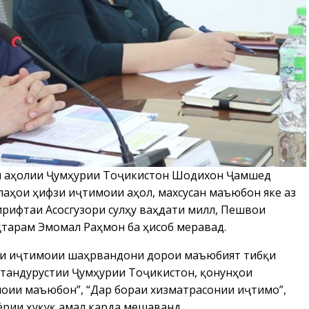
ии аҳолии Ҷумҳурии Тоҷикистон Шодихон Ҷамшед
лаҳои ҳифзи иҷтимоии аҳолӣ, махсусан маъюбон яке аз
рифтаи Асосгузори сулҳу ваҳдати миллӣ, Пешвои
тарам Эмомалӣ Раҳмон ба ҳисоб меравад.
фзи иҷтимоии шаҳрвандони дорои маъюбият тибқи
 тандурустии Ҷумҳурии Тоҷикистон, қонунҳои
оии маъюбон”, “Дар бораи хизматрасонии иҷтимоӣ”,
рии ҳуқуқӣ амалӣ карда мешаванд.