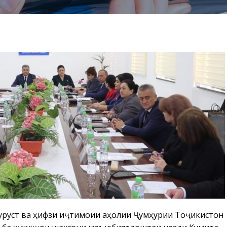
урустӣ ва ҳифзи иҷтимоии аҳолии Ҷумҳурии Тоҷикистон