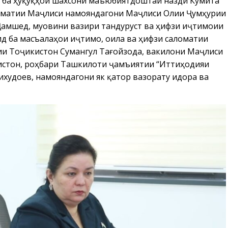
р ба ҳуқуқҳои шахсони маъюбиятдоштаи назди Кумита
аломатии Маҷлиси намояндагони Маҷлиси Олии Ҷумҳурии
Ҷамшед, муовини вазири тандурустӣ ва ҳифзи иҷтимоии
д ба масъалаҳои иҷтимоӣ, оила ва ҳифзи саломатии
и Тоҷикистон Сумангул Тағойзода, вакилони Маҷлиси
стон, роҳбари Ташкилоти ҷамъиятии “Иттиҳодияи
худоев, намояндагони як қатор вазорату идора ва