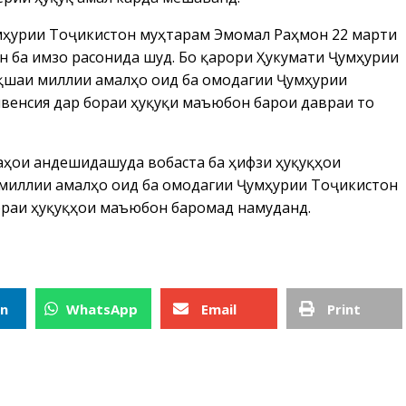
мҳурии Тоҷикистон муҳтарам Эмомалӣ Раҳмон 22 марти
н ба имзо расонида шуд. Бо қарори Ҳукумати Ҷумҳурии
ақшаи миллии амалҳо оид ба омодагии Ҷумҳурии
венсия дар бораи ҳуқуқи маъюбон барои давраи то
аҳои андешидашуда вобаста ба ҳифзи ҳуқуқҳои
иллии амалҳо оид ба омодагии Ҷумҳурии Тоҷикистон
ораи ҳуқуқҳои маъюбон баромад намуданд.
In
WhatsApp
Email
Print