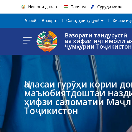
Нишони давлатӣ
Парчам
Суруди миллӣ
Aсосӣ
Вазорат
Санадҳои ҳуқуқӣ
Ҳифзи иҷт
Вазорати тандурустӣ
ва ҳифзи иҷтимоии а
Ҷумҳурии Тоҷикистон
Ҷаласаи гурӯҳи кории 
маъюбиятдоштаи назди 
ҳифзи саломатии Маҷл
Тоҷикистон