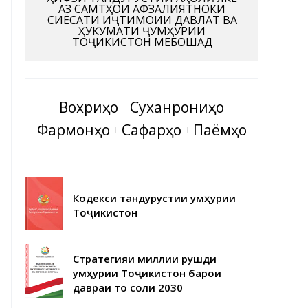
АЗ САМТҲОИ АФЗАЛИЯТНОКИ
СИЁСАТИ ИҶТИМОИИ ДАВЛАТ ВА
ҲУКУМАТИ ҶУМҲУРИИ
ТОҶИКИСТОН МЕБОШАД
Вохӯриҳо
Суханрониҳо
Фармонҳо
Сафарҳо
Паёмҳо
Кодекси тандурустии Ҷумҳурии
Тоҷикистон
Стратегияи миллии рушди
Ҷумҳурии Тоҷикистон барои
давраи то соли 2030