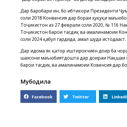
Дар баробари ин, бо ибтикори Президенти Ҷу
соли 2018 Конвенсия дар бораи ҳуқуқи маъюбо
Тоҷикистон аз 27 феврали соли 2020, № 116 Н
Тоҷикистон барои тасдиқ ва амалинамоии Кон
соли 2024 қабул гардида, амалӣ шуда истодааст.
Дар идома як қатор иштирокчиён доир ба чор
шахсони маъюбиятдошта дар доираи Нақшаи м
барои тасдиқ ва амалинамоии Ковенсия дар б
Мубодила
Facebook
Twitter
Linked