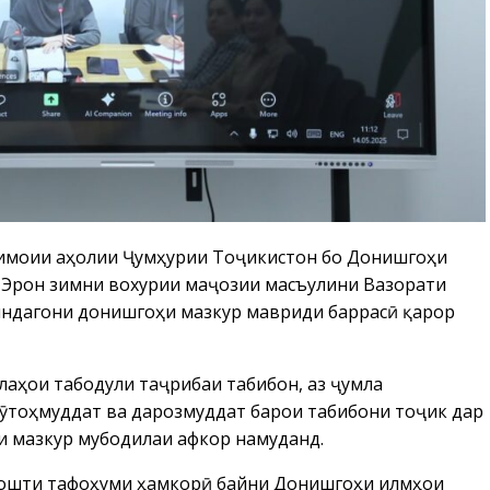
тимоии аҳолии Ҷумҳурии Тоҷикистон бо Донишгоҳи
 Эрон зимни вохурии маҷозии масъулини Вазорати
яндагони донишгоҳи мазкур мавриди баррасӣ қарор
лаҳои табодули таҷрибаи табибон, аз ҷумла
кӯтоҳмуддат ва дарозмуддат барои табибони тоҷик дар
 мазкур мубодилаи афкор намуданд.
ддошти тафоҳуми ҳамкорӣ байни Донишгоҳи илмҳои