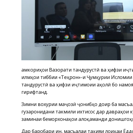
Ҳамкориҳои Вазорати тандурустӣ ва ҳифзи иҷ
илмҳои тиббии «Теҳрон»-и Ҷумҳурии Исломии
тандурустӣ ва ҳифзи иҷтимоии аҳолӣ бо намо
гирифтанд.
Зимни вохурии маҷозӣ ҷонибҳо доир ба масъа
гузаронидани такмили ихтисос дар давраҳои 
заминаи беморхонаҳои алоқаманди донишгоҳи
Дар баробари ин, масъалаи таҳияи лоиҳаи Ё