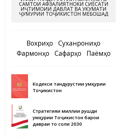
САМТҲОИ АФЗАЛИЯТНОКИ СИЁСАТИ
ИҶТИМОИИ ДАВЛАТ ВА ҲУКУМАТИ
ҶУМҲУРИИ ТОҶИКИСТОН МЕБОШАД
Вохӯриҳо
Суханрониҳо
Фармонҳо
Сафарҳо
Паёмҳо
Кодекси тандурустии Ҷумҳурии
Тоҷикистон
Стратегияи миллии рушди
Ҷумҳурии Тоҷикистон барои
давраи то соли 2030