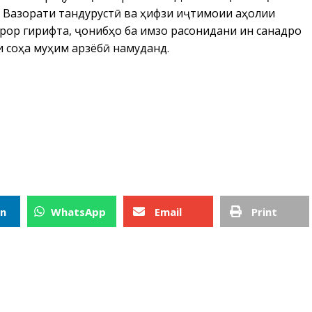
 Вазорати тандурустӣ ва ҳифзи иҷтимоии аҳолии
рор гирифта, ҷонибҳо ба имзо расонидани ин санадро
 соҳа муҳим арзёбӣ намуданд.
In
WhatsApp
Email
Print