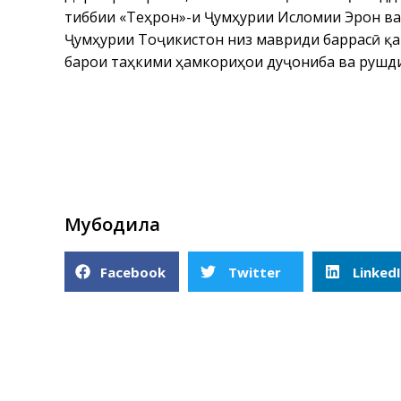
тиббии «Теҳрон»-и Ҷумҳурии Исломии Эрон ва
Ҷумҳурии Тоҷикистон низ мавриди баррасӣ қа
барои таҳкими ҳамкориҳои дуҷониба ва рушди
Мубодила
Facebook
Twitter
Linked