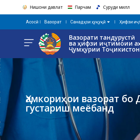
Нишони давлатӣ
Парчам
Суруди миллӣ
Aсосӣ
Вазорат
Санадҳои ҳуқуқӣ
Ҳифзи иҷт
Вазорати тандурустӣ
ва ҳифзи иҷтимоии а
Ҷумҳурии Тоҷикистон
Ҳамкориҳои вазорат бо
густариш меёбанд