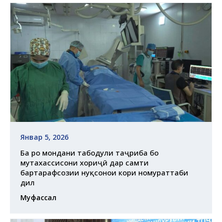
Январ 5, 2026
Ба роҳ мондани табодули таҷриба бо
мутахассисони хориҷӣ дар самти
бартарафсозии нуқсонҳои кори номураттаби
дил
Муфассал