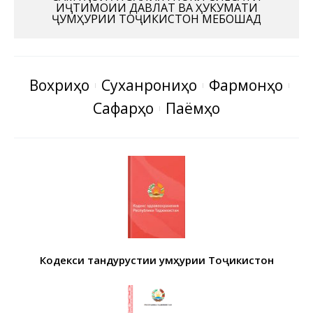
ИҶТИМОИИ ДАВЛАТ ВА ҲУКУМАТИ
ҶУМҲУРИИ ТОҶИКИСТОН МЕБОШАД
Вохӯриҳо
Суханрониҳо
Фармонҳо
Сафарҳо
Паёмҳо
Кодекси тандурустии Ҷумҳурии Тоҷикистон