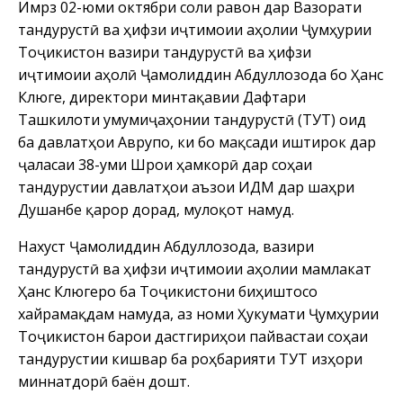
Имрӯз 02-юми октябри соли равон дар Вазорати
тандурустӣ ва ҳифзи иҷтимоии аҳолии Ҷумҳурии
Тоҷикистон вазири тандурустӣ ва ҳифзи
иҷтимоии аҳолӣ Ҷамолиддин Абдуллозода бо Ҳанс
Клюге, директори минтақавии Дафтари
Ташкилоти умумиҷаҳонии тандурустӣ (ТУТ) оид
ба давлатҳои Аврупо, ки бо мақсади иштирок дар
ҷаласаи 38-уми Шӯрои ҳамкорӣ дар соҳаи
тандурустии давлатҳои аъзои ИДМ дар шаҳри
Душанбе қарор дорад, мулоқот намуд.
Нахуст Ҷамолиддин Абдуллозода, вазири
тандурустӣ ва ҳифзи иҷтимоии аҳолии мамлакат
Ҳанс Клюгеро ба Тоҷикистони биҳиштосо
хайрамақдам намуда, аз номи Ҳукумати Ҷумҳурии
Тоҷикистон барои дастгириҳои пайвастаи соҳаи
тандурустии кишвар ба роҳбарияти ТУТ изҳори
миннатдорӣ баён дошт.