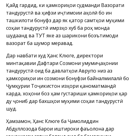
Қайд гардид, ки ҳамкориҳои судманди Вазорати
тандурустӣ ва ҳифзи иҷтимоии аҳолӣ бо ин
ташкилоти бонуфӯз дар як қатор самтҳои муҳими
соҳаи тандурустӣ имрӯзҳо хуб ба роҳ монда
шудаанд ва ТУТ яке аз шарикони боэътимоди
вазорат ба шумор меравад.
Дар навбати худ Ҳанс Клюге, директори
минтақавии Дафтари Созмони умумиҷаҳонии
тандурустӣ оид ба давлатҳои Аврупо низ аз
ҳамкориҳои ин созмони бонуфӯзи байналмилалӣ бо
Ҷумҳурии Тоҷикистон изҳори қаноматмандӣ
карда, хоҳони боз ҳам густариши ҳамкориҳои ҳар
ду ҷониб дар бахшҳои муҳими соҳаи тандурустӣ
шуд.
Ҳамзамон, Ҳанс Клюге ба Ҷамолиддин
Абдуллозода барои иштироки фаъолона дар