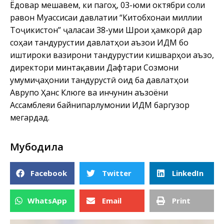
Ёдовар мешавем, ки пагоҳ, 03-юми октябри соли
равон Муассисаи давлатии “Китобхонаи миллии
Тоҷикистон” ҷаласаи 38-уми Шӯрои ҳамкорӣ дар
соҳаи тандурустии давлатҳои аъзои ИДМ бо
иштироки вазирони тандурустии кишварҳои аъзо,
директори минтақавии Дафтари Созмони
умумиҷаҳонии тандурустӣ оид ба давлатҳои
Аврупо Ҳанс Клюге ва инчунин аъзоёни
Ассамблеяи байнипарлумонии ИДМ баргузор
мегардад.
Мубодила
Facebook
Twitter
LinkedIn
WhatsApp
Email
Print