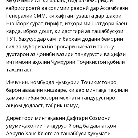
муҳокимаи сатҳи баланд оид ба бемориҳои
ғайрисироятӣ ва солимии равонӣ дар Ассамблеяи
Генералии СММ, ки ҳафтаи гузашта дар шаҳри
Ню-Йорк сурат гирифт, изҳори миннатдорӣ баён
карда, иброз дошт, ки дастгирӣ аз ташаббусҳои
ТУТ, бахусус дар самти барҳам додани бемории
сил ва мубориза бо зӯроварӣ нисбати занону
духтарон аз ҷониби вазири тандурустӣ ва ҳифзи
иҷтимоии аҳолии Ҷумҳурии Тоҷикистон қобили
таҳсин аст.
Инчунин, номбурда Ҷумҳурии Тоҷикистонро
барои аввалин кишваре, ки дар минтақа таҳлили
ҳамаҷонибаи бозори меҳнати тандурустиро
анҷом додааст, табрик намуд.
Директори минтақавии Дафтари Созмони
умумиҷаҳонии тандурустӣ оид ба давлатҳои
Аврупо Ҳанс Клюге аз ташаббуси Ҳукумати