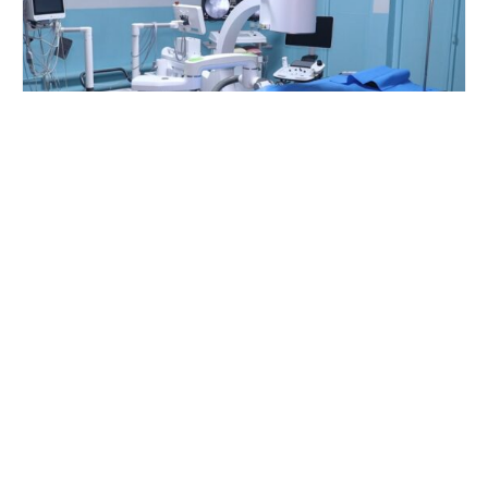
Феврал 6, 2026
Дар Маркази миллии тиббии Тоҷикистон
“Шифобахш” таҷҳизоти нодири литотрипсияи
масофавии мавҷии зарбавӣ ба фаъолият оғоз
намуд
Муфассал