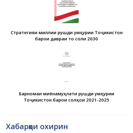
Стратегияи миллии рушди Ҷумҳурии Тоҷикистон
барои давраи то соли 2030
Барномаи миёнамуҳлати рушди Ҷумҳурии
Тоҷикистон барои солҳои 2021-2025
Хабарҳои охирин