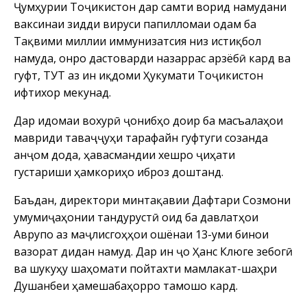
Ҷумҳурии Тоҷикистон дар самти ворид намудани
ваксинаи зидди вируси папилломаи одам ба
Тақвими миллии иммунизатсия низ истиқбол
намуда, онро дастоварди назаррас арзёбӣ кард ва
гуфт, ТУТ аз ин иқдоми Ҳукумати Тоҷикистон
ифтихор мекунад.
Дар идомаи вохурӣ ҷонибҳо доир ба масъалаҳои
мавриди таваҷҷуҳи тарафайн гуфтугӯи созанда
анҷом дода, ҳавасмандии хешро ҷиҳати
густариши ҳамкориҳо иброз доштанд.
Баъдан, директори минтақавии Дафтари Созмони
умумиҷаҳонии тандурустӣ оид ба давлатҳои
Аврупо аз маҷлисгоҳҳои ошёнаи 13-уми бинои
вазорат дидан намуд. Дар ин ҷо Ҳанс Клюге зебогӣ
ва шукуҳу шаҳомати пойтахти мамлакат-шаҳри
Душанбеи ҳамешабаҳорро тамошо кард.