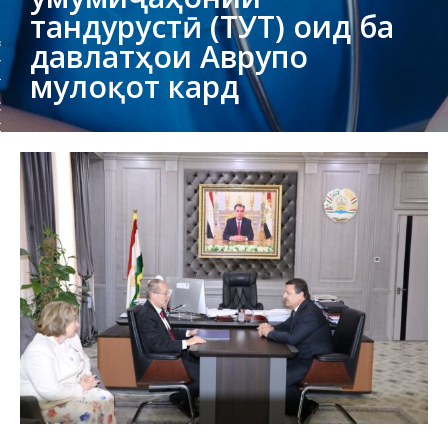
тандурустӣ (ТУТ) оид ба
давлатҳои Аврупо
мулоқот кард