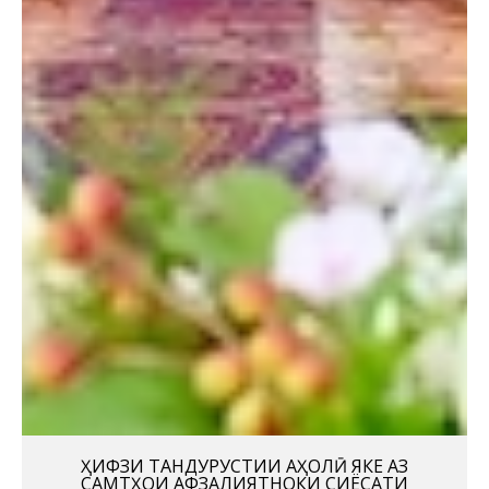
ҲИФЗИ ТАНДУРУСТИИ АҲОЛӢ ЯКЕ АЗ
САМТҲОИ АФЗАЛИЯТНОКИ СИЁСАТИ