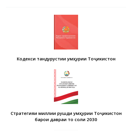
Кодекси тандурустии Ҷумҳурии Тоҷикистон
Стратегияи миллии рушди Ҷумҳурии Тоҷикистон
барои давраи то соли 2030