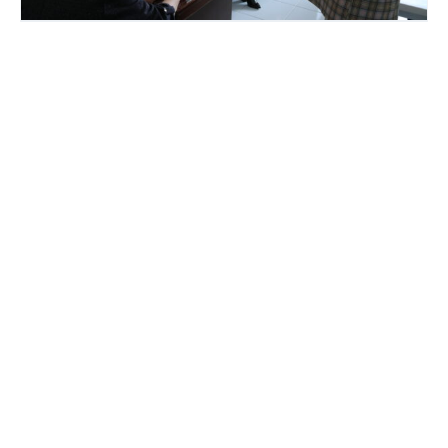
Ноябр 14, 2024
«Муҳофизати биологӣ ва бехатарии биологӣ
дар озмоишгоҳҳо»
Муфассал
Ноябр 28, 2024