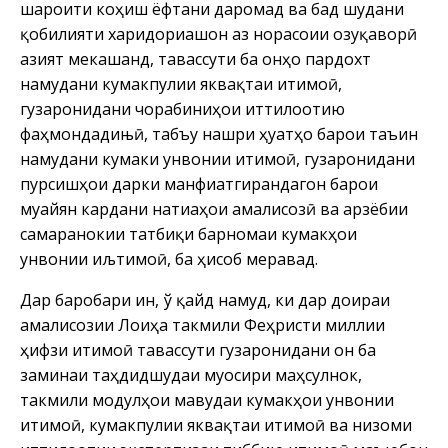
шароити коҳиш ёфтани даромад ва бад шудани
қобилияти харидориашон аз норасоии озуқаворӣ
азият мекашанд, тавассути ба онҳо пардохт
намудани кумакпулии яквақтаи иҷтимоӣ,
гузаронидани чорабиниҳои иттилоотию
фаҳмондадињӣ, табъу нашри ҳуҷҷатҳо барои таъин
намудани кумаки унвонии иҷтимоӣ, гузаронидани
пурсишҳои дарки манфиатгирандагон барои
муайян кардани натиҷаҳои амалисозӣ ва арзёбии
самаранокии татбиқи барномаи кумакҳои
унвонии иљтимоӣ, ба ҳисоб меравад.
Дар баробари ин, ў қайд намуд, ки дар доираи
амалисозии Лоиҳа такмили Феҳристи миллии
ҳифзи иҷтимоӣ тавассути гузаронидани он ба
заминаи таҳдидшудаи муосири маҳсулнок,
такмили модулҳои мавҷудаи кумакҳои унвонии
иҷтимоӣ, кумакпулии яквақтаи иҷтимоӣ ва низоми