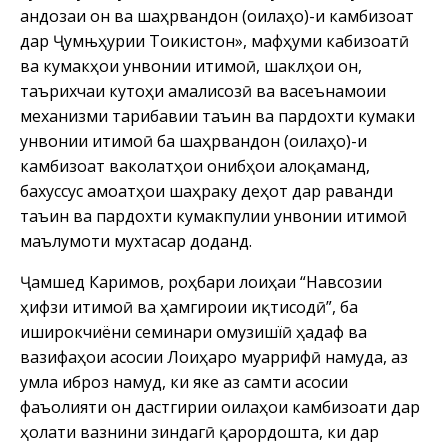
андозаи он ва шаҳрвандон (оилаҳо)-и камбизоат
дар Ҷумњҳурии Тоҷикистон», мафҳуми кабизоатӣ
ва кумакҳои унвонии иҷтимоӣ, шаклҳои он,
таърихчаи кутоҳи амалисозӣ ва васеънамоии
механизми таҷрибавии таъин ва пардохти кумаки
унвонии иҷтимоӣ ба шаҳрвандон (оилаҳо)-и
камбизоат ваколатҳои ҷонибҳои алоқаманд,
бахуссус ҷамоатҳои шаҳраку деҳот дар раванди
таъин ва пардохти кумакпулии унвонии иҷтимоӣ
маълумоти мухтасар доданд.
Ҷамшед Каримов, роҳбари лоиҳаи “Навсозии
ҳифзи иҷтимоӣ ва ҳамгироии иқтисодӣ”, ба
иширокчиёни семинари омузишїӣ ҳадаф ва
вазифаҳои асосии Лоиҳаро муаррифӣ намуда, аз
ҷумла иброз намуд, ки яке аз самти асосии
фаъолияти он дастгирии оилаҳои камбизоати дар
ҳолати вазнини зиндагӣ қарордошта, ки дар