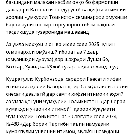
бахшидани малакаи касбии онҳо бо фармоиши
дахлдори Вазорати тандурустӣ ва ҳифзи иҷтимоии
аҳолии Ҷумҳурии Тоҷикистон семинарҳои омӯзишӣ
барои чунин нозир коргузорон тибқи нақшаи
тасдиқшуда гузаронида мешаванд.
Аз ҷумла моҳҳои июн ва июли соли 2025 чунин
семинарҳои омӯзишӣ иборат аз 7 давр
(омӯзишҳои дурӯза) дар шаҳрҳои Душанбе,
Бохтар, Хуҷанд ва Кӯлоб гузаронида хоҳанд шуд.
Қудратулло Қурбонзода, сардори Раёсати ҳифзи
иҷтимоии аҳолии Вазорат доир ба мўҳтавои асосии
сиёсати давлатӣ дар самти ҳифзи иҷтимоии аҳолӣ,
аз ҷумла қонуни Ҷумҳурии Тољҷикистон “Дар бораи
кумакҳои унвонии иҷтимоӣ”, қарори Ҳукумати
Ҷумњҳурии Тоҷикистон аз 30 августи соли 2024,
№488 «Дар бораи Тартиби таъин намудани
кумакпулии унвонии иҷтимоӣ, муайян намудани