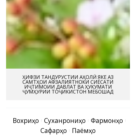
ҲИФЗИ ТАНДУРУСТИИ АҲОЛӢ ЯКЕ АЗ
САМТҲОИ АФЗАЛИЯТНОКИ СИЁСАТИ
ИҶТИМОИИ ДАВЛАТ ВА ҲУКУМАТИ
ҶУМҲУРИИ ТОҶИКИСТОН МЕБОШАД
Вохӯриҳо
Суханрониҳо
Фармонҳо
Сафарҳо
Паёмҳо