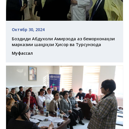
Октябр 30, 2024
Боздиди Абдухолиқ Амирзода аз беморхонаҳои
марказии шаҳрҳои Ҳисор ва Турсунзода
Муфассал