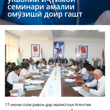
семинари амалии
омӯзишӣ доир гашт
17-июни соли равон дар маҷлисгоҳи Агентии