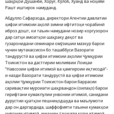
шаҳрҳои Душанбе, Хоруғ, Кӯлоб, Хуҷанд ва ноҳияи
Рашт иштирок намуданд.
Абдулло Сафарзода, директори Агентии давлатии
ҳифзи иҷтимоии аҳолӣ зимни ифтитоҳи чорабинӣ
иброз дошт, ки таъин намудани нозир коргузорон
дар сатҳи ҷамоатҳои шаҳраку деҳот ва
гузаронидани семинари омӯзишии мазкур барои
чунин мутахассисон бо ташаббуси Вазорати
тандурустӣ ва ҳифзи иҷтимоии аҳолии Ҷумҳурии
Тоҷикистон ва дастгирии молиявии Лоиҳаи
“Навсозии ҳифзи иҷтимоӣ ва ҳамгироии иқтисодӣ”-
и назди Вазорати тандурустӣ ва ҳифзи иҷтимоии
аҳолии Ҷумҳурии Тоҷикистон барои баррасии
саривақтии муроҷиати шаҳрвандон (оилаҳо) барои
гирифтани кумакпулии унвонии иҷтимоӣ, санҷидани
дурустии ҳуҷҷатҳои пешниҳодшуда ва маълумоти
дар он дарҷгардида, шаффофияти таъини кумакҳои
унвонии иҷтимоӣ, инчунин ташкили кори иҷтимоӣ