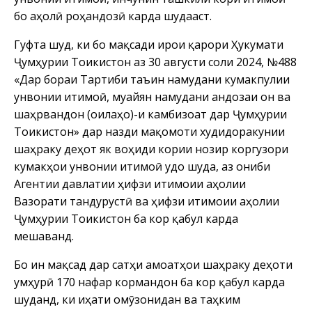
бо аҳолӣ роҳандозӣ карда шудааст.
Гуфта шуд, ки бо мақсади иҷрои қарори Ҳукумати
Ҷумҳурии Тоҷикистон аз 30 августи соли 2024, №488
«Дар бораи Тартиби таъин намудани кумакпулии
унвонии иҷтимоӣ, муайян намудани андозаи он ва
шаҳрвандон (оилаҳо)-и камбизоат дар Ҷумҳурии
Тоҷикистон» дар назди мақомоти худидоракунии
шаҳраку деҳот як воҳиди кории нозир коргузори
кумакҳои унвонии иҷтимоӣ ҷудо шуда, аз ҷониби
Агентии давлатии ҳифзи иҷтимоии аҳолии
Вазорати тандурустӣ ва ҳифзи иҷтимоии аҳолии
Ҷумҳурии Тоҷикистон ба кор қабул карда
мешаванд.
Бо ин мақсад дар сатҳи ҷамоатҳои шаҳраку деҳоти
ҷумҳурӣ 170 нафар кормандон ба кор қабул карда
шуданд, ки ҷиҳати омӯзонидан ва таҳким