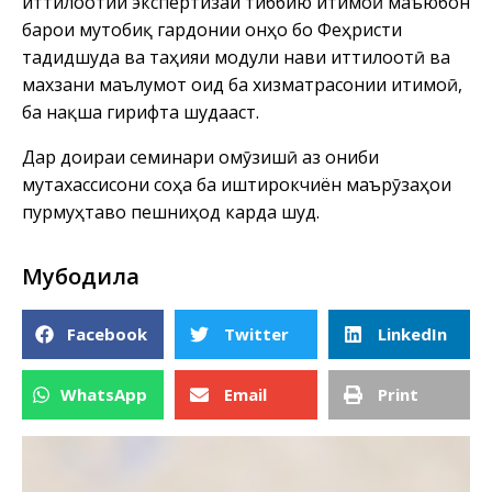
иттилоотии экспертизаи тиббию иҷтимоӣ маъюбон
барои мутобиқ гардонии онҳо бо Феҳристи
таҷдидшуда ва таҳияи модули нави иттилоотӣ ва
махзани маълумот оид ба хизматрасонии иҷтимоӣ,
ба нақша гирифта шудааст.
Дар доираи семинари омӯзишӣ аз ҷониби
мутахассисони соҳа ба иштирокчиён маърӯзаҳои
пурмуҳтаво пешниҳод карда шуд.
Мубодила
Facebook
Twitter
LinkedIn
WhatsApp
Email
Print