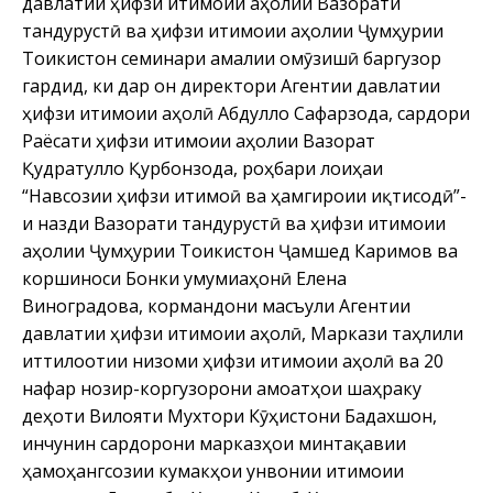
давлатии ҳифзи иҷтимоии аҳолии Вазорати
тандурустӣ ва ҳифзи иҷтимоии аҳолии Ҷумҳурии
Тоҷикистон семинари амалии омӯзишӣ баргузор
гардид, ки дар он директори Агентии давлатии
ҳифзи иҷтимоии аҳолӣ Абдулло Сафарзода, сардори
Раёсати ҳифзи иҷтимоии аҳолии Вазорат
Қудратулло Қурбонзода, роҳбари лоиҳаи
“Навсозии ҳифзи иҷтимоӣ ва ҳамгироии иқтисодӣ”-
и назди Вазорати тандурустӣ ва ҳифзи иҷтимоии
аҳолии Ҷумҳурии Тоҷикистон Ҷамшед Каримов ва
коршиноси Бонки умумиҷаҳонӣ Елена
Виноградова, кормандони масъули Агентии
давлатии ҳифзи иҷтимоии аҳолӣ, Маркази таҳлили
иттилоотии низоми ҳифзи иҷтимоии аҳолӣ ва 20
нафар нозир-коргузорони ҷамоатҳои шаҳраку
деҳоти Вилояти Мухтори Кӯҳистони Бадахшон,
инчунин сардорони марказҳои минтақавии
ҳамоҳангсозии кумакҳои унвонии иҷтимоии