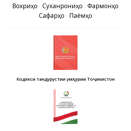
Вохӯриҳо
Суханрониҳо
Фармонҳо
Сафарҳо
Паёмҳо
Кодекси тандурустии Ҷумҳурии Тоҷикистон