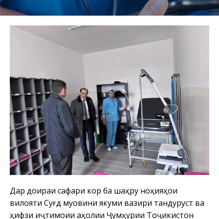
Дар доираи сафари корӣ ба шаҳру ноҳияҳои
вилояти Суғд муовини якуми вазири тандурустӣ ва
ҳифзи иҷтимоии аҳолии Ҷумҳурии Тоҷикистон