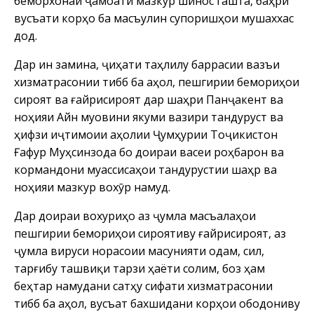
беморхонаи ҷамоати мазкур шинос гашта, баҳри
вусъати корҳо ба масъулин супоришҳои мушаххас
дод.
Дар ин замина, ҷиҳати таҳлилу баррасии вазъи
хизматрасонии тиббӣ ба аҳолӣ, пешгирии бемориҳои
сироятӣ ва ғайрисироятӣ дар шаҳри Панҷакент ва
ноҳияи Айнӣ муовини якуми вазири тандурустӣ ва
ҳифзи иҷтимоии аҳолии Ҷумҳурии Тоҷикистон
Ғафур Муҳсинзода бо доираи васеи роҳбарон ва
кормандони муассисаҳои тандурустии шаҳр ва
ноҳияи мазкур вохӯрӣ намуд.
Дар доираи вохуриҳо аз ҷумла масъалаҳои
пешгирии бемориҳои сироятиву ғайрисироятӣ, аз
ҷумла вируси норасоии масунияти одам, сил,
тарғибу ташвиқи тарзи ҳаёти солим, боз ҳам
беҳтар намудани сатҳу сифати хизматрасонии
тиббӣ ба аҳолӣ, вусъат бахшидани корҳои ободониву