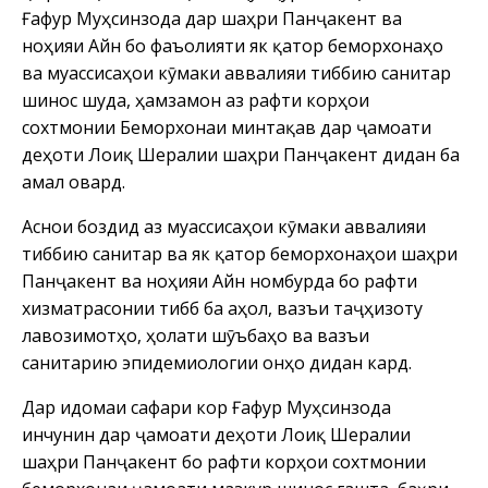
Ғафур Муҳсинзода дар шаҳри Панҷакент ва
ноҳияи Айнӣ бо фаъолияти як қатор беморхонаҳо
ва муассисаҳои кӯмаки аввалияи тиббию санитарӣ
шинос шуда, ҳамзамон аз рафти корҳои
сохтмонии Беморхонаи минтақавӣ дар ҷамоати
деҳоти Лоиқ Шералии шаҳри Панҷакент дидан ба
амал овард.
Аснои боздид аз
муассисаҳои кӯмаки аввалияи
тиббию санитарӣ ва як қатор беморхонаҳои шаҳри
Панҷакент ва ноҳияи Айнӣ номбурда бо рафти
хизматрасонии тиббӣ ба аҳолӣ, вазъи таҷҳизоту
лавозимотҳо, ҳолати шӯъбаҳо ва вазъи
санитарию эпидемиологии онҳо дидан кард.
Дар идомаи сафари корӣ Ғафур Муҳсинзода
инчунин дар ҷамоати деҳоти Лоиқ Шералии
шаҳри Панҷакент бо рафти корҳои сохтмонии