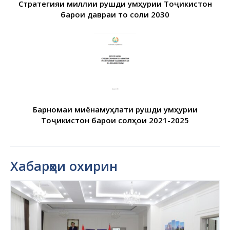
Стратегияи миллии рушди Ҷумҳурии Тоҷикистон
барои давраи то соли 2030
Барномаи миёнамуҳлати рушди Ҷумҳурии
Тоҷикистон барои солҳои 2021-2025
Хабарҳои охирин