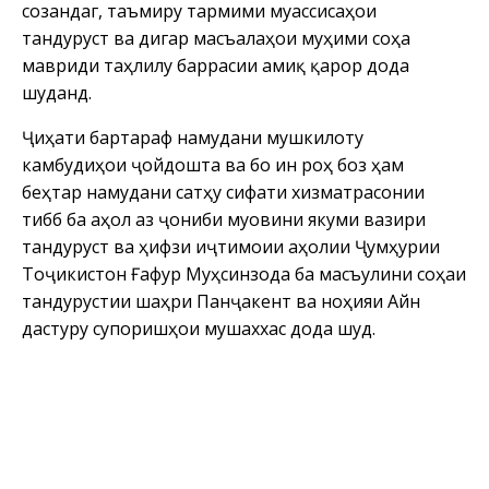
созандагӣ, таъмиру тармими муассисаҳои
тандурустӣ ва дигар масъалаҳои муҳими соҳа
мавриди таҳлилу баррасии амиқ қарор дода
шуданд.
Ҷиҳати бартараф намудани мушкилоту
камбудиҳои ҷойдошта ва бо ин роҳ боз ҳам
беҳтар намудани сатҳу сифати хизматрасонии
тиббӣ ба аҳолӣ аз ҷониби муовини якуми вазири
тандурустӣ ва ҳифзи иҷтимоии аҳолии Ҷумҳурии
Тоҷикистон Ғафур Муҳсинзода ба масъулини соҳаи
тандурустии шаҳри Панҷакент ва ноҳияи Айнӣ
дастуру супоришҳои мушаххас дода шуд.