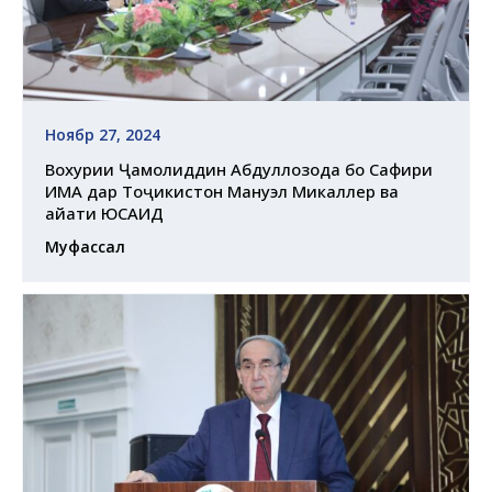
Ноябр 27, 2024
Вохурии Ҷамолиддин Абдуллозода бо Сафири
ИМА дар Тоҷикистон Мануэл Микаллер ва
ҳайати ЮСАИД
Муфассал