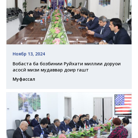
Ноябр 13, 2024
Вобаста ба бозбинии Руйхати миллии доруҳои
асосӣ мизи мудаввар доир гашт
Муфассал