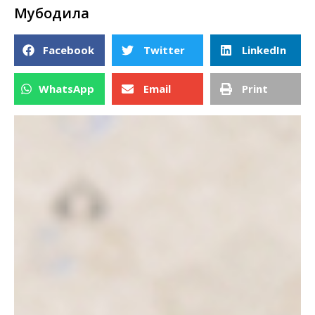
Мубодила
Facebook
Twitter
LinkedIn
WhatsApp
Email
Print