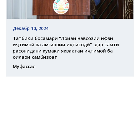
Декабр 10, 2024
Татбиқи босамари “Лоиҳаи навсозии ҳифзи
иҷтимоӣ ва ҳамгироии иқтисодӣ” дар самти
расонидани кумаки яквақтаи иҷтимоӣ ба
оилаҳои камбизоат
Муфассал