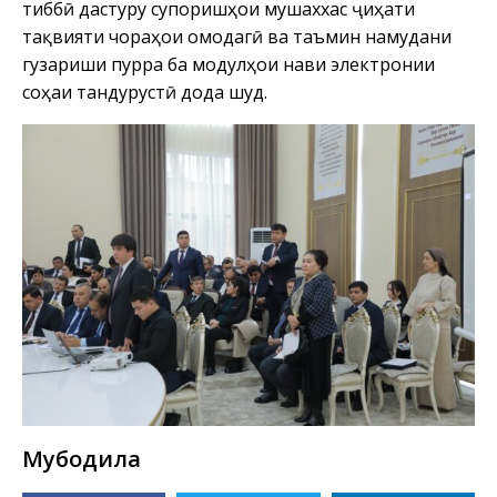
тиббӣ дастуру супоришҳои мушаххас ҷиҳати
тақвияти чораҳои омодагӣ ва таъмин намудани
гузариши пурра ба модулҳои нави электронии
соҳаи тандурустӣ дода шуд.
Мубодила