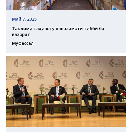
Май 7, 2025
Тақдими таҷҳизоту лавозимоти тиббӣ ба
вазорат
Муфассал