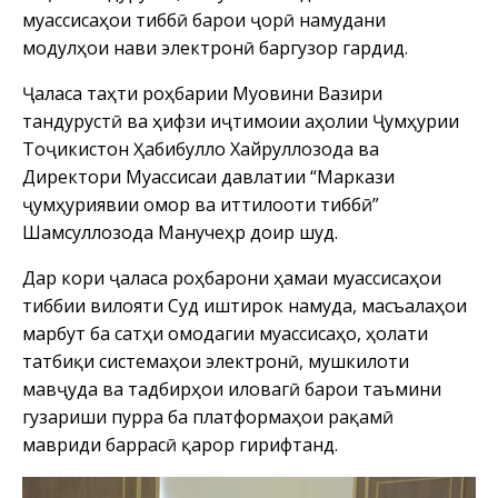
муассисаҳои тиббӣ барои ҷорӣ намудани
модулҳои нави электронӣ баргузор гардид.
Ҷаласа таҳти роҳбарии Муовини Вазири
тандурустӣ ва ҳифзи иҷтимоии аҳолии Ҷумҳурии
Тоҷикистон Ҳабибулло Хайруллозода ва
Директори Муассисаи давлатии “Маркази
ҷумҳуриявии омор ва иттилооти тиббӣ”
Шамсуллозода Манучеҳр доир шуд.
Дар кори ҷаласа роҳбарони ҳамаи муассисаҳои
тиббии вилояти Суғд иштирок намуда, масъалаҳои
марбут ба сатҳи омодагии муассисаҳо, ҳолати
татбиқи системаҳои электронӣ, мушкилоти
мавҷуда ва тадбирҳои иловагӣ барои таъмини
гузариши пурра ба платформаҳои рақамӣ
мавриди баррасӣ қарор гирифтанд.