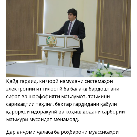
Қайд гардид, ки ҷорӣ намудани системаҳои
электронии иттилоотӣ ба баланд бардоштани
сифат ва шаффофияти маълумот, таъмини
саривақтии таҳлил, беҳтар гардидани қабули
қарорҳои идоракунӣ ва коҳиш додани сарбории
маъмурӣ мусоидат менамояд.
Дар анҷоми ҷаласа ба роҳбарони муассисаҳои