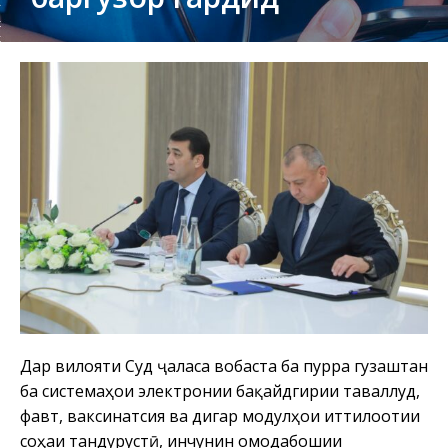
Дар вилояти Суғд ҷаласа вобаста ба пурра гузаштан
ба системаҳои электронии бақайдгирии таваллуд,
фавт, ваксинатсия ва дигар модулҳои иттилоотии
соҳаи тандурустӣ, инчунин омодабошии