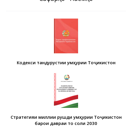
Кодекси тандурустии Ҷумҳурии Тоҷикистон
Стратегияи миллии рушди Ҷумҳурии Тоҷикистон
барои давраи то соли 2030