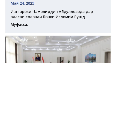
Май 24, 2025
Иштироки Ҷамолиддин Абдуллозода дар
ҷаласаи солонаи Бонки Исломии Рушд
Муфассал
Июн 10, 2025
Ҷаласаи кории Кумитаи миллии