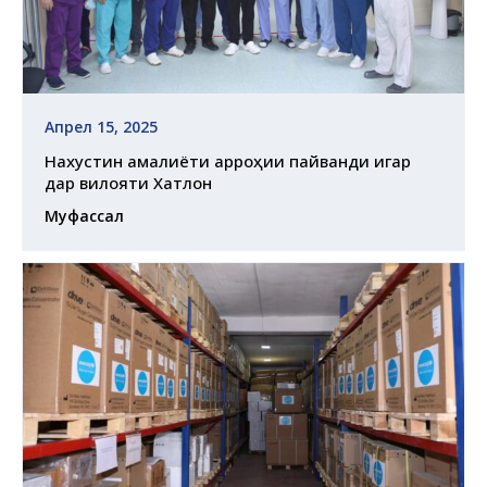
Апрел 15, 2025
Нахустин амалиёти ҷарроҳии пайванди ҷигар
дар вилояти Хатлон
Муфассал