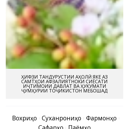
ҲИФЗИ ТАНДУРУСТИИ АҲОЛӢ ЯКЕ АЗ
САМТҲОИ АФЗАЛИЯТНОКИ СИЁСАТИ
ИҶТИМОИИ ДАВЛАТ ВА ҲУКУМАТИ
ҶУМҲУРИИ ТОҶИКИСТОН МЕБОШАД
Вохӯриҳо
Суханрониҳо
Фармонҳо
Сафарҳо
Паёмҳо