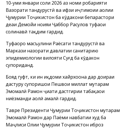
10-уми январи соли 2026 аз номи роҳбарияти
Вазорати тандурустӣ ва ҳифзи иҷтимоии аҳолии
Ҷумҳурии Тоҷикистон ба кӯдакони бепарастори
деҳаи Деҳмойи ноҳияи Ҷаббор Расулов туҳфаҳои
солинавӣ тақдим гардид.
Туҳфаҳоро масъулини Раёсати тандурустӣ ва
Маркази назорати давлатии санитарию
эпидемиологии вилояти Суғд ба кӯдакон
супориданд.
Бояд гуфт, ки ин иқдоми хайрхоҳона дар доираи
дастуру супоришҳои Пешвои миллат муҳтарам
Эмомалӣ Раҳмон ҷиҳати дастгирии табақаҳои
ниёзманди аҳолӣ амалӣ гардид.
Тавре Президенти Ҷумҳурии Тоҷикистон муҳтарам
Эмомалӣ Раҳмон дар Паёми навбатии худ ба
Маҷлиси Олии Ҷумҳурии Тоҷикистон иброз