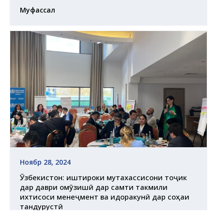
Муфассал
Ноябр 28, 2024
Ӯзбекистон: иштироки мутахассисони тоҷик
дар даври омӯзишӣ дар самти такмили
ихтисоси менеҷмент ва идоракунӣ дар соҳаи
тандурустӣ