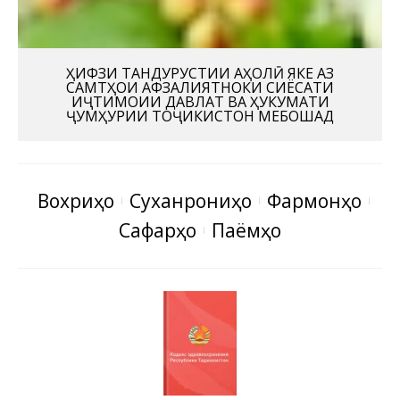
ҲИФЗИ ТАНДУРУСТИИ АҲОЛӢ ЯКЕ АЗ
САМТҲОИ АФЗАЛИЯТНОКИ СИЁСАТИ
ИҶТИМОИИ ДАВЛАТ ВА ҲУКУМАТИ
ҶУМҲУРИИ ТОҶИКИСТОН МЕБОШАД
Вохӯриҳо
Суханрониҳо
Фармонҳо
Сафарҳо
Паёмҳо