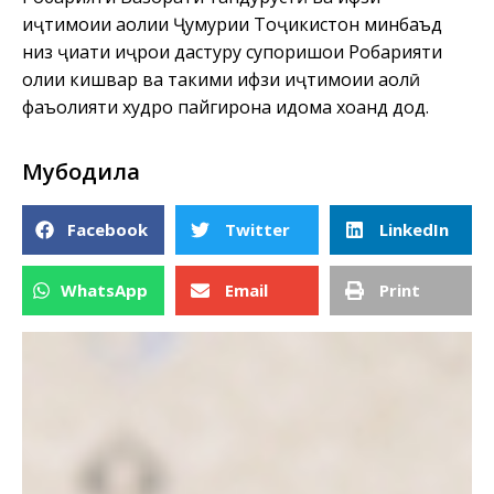
иҷтимоии аҳолии Ҷумҳурии Тоҷикистон минбаъд
низ ҷиҳати иҷрои дастуру супоришҳои Роҳбарияти
олии кишвар ва таҳкими ҳифзи иҷтимоии аҳолӣ
фаъолияти худро пайгирона идома хоҳанд дод.
Мубодила
Facebook
Twitter
LinkedIn
WhatsApp
Email
Print