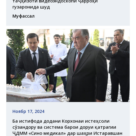
таҷҳизоти видеоэндоскопӣ ҷарроҳӣ
гузаронида шуд
Муфассал
Ноябр 17, 2024
Ба истифода додани Корхонаи истеҳсоли
сӯзандору ва система барои доруи қатрагии
ҶДММ «Сино медикал» дар шаҳри Истаравшан