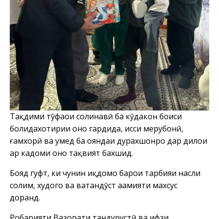
Тақдими тӯҳфаҳои солинавӣ ба кӯдакон боиси
болидахотирии онҳо гардида, ҳисси меҳрубонӣ,
ғамхорӣ ва умед ба ояндаи дурахшонро дар дилҳои
ҳар кадоми онҳо тақвият бахшид.
Бояд гуфт, ки чунин иқдомҳо барои тарбияи насли
солим, худогоҳ ва ватандӯст аҳамияти махсус
доранд.
Роҳбарияти Вазорати тандурустӣ ва ҳифзи