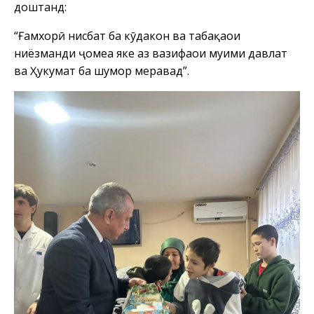
доштанд:
“Ғамхорӣ нисбат ба кӯдакон ва табақаҳои
ниёзманди ҷомеа яке аз вазифаҳои муҳими давлат
ва Ҳукумат ба шумор меравад”.