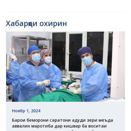
Хабарҳои охирин
Ноябр 1, 2024
Барои беморони саратони ғадуди зери меъда
аввалин маротиба дар кишвар ба воситаи