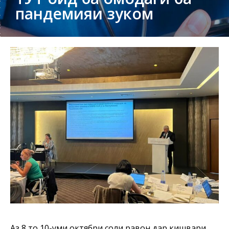
пандемияи зуком
Аз 8 то 10-уми октябри соли равон дар кишвари