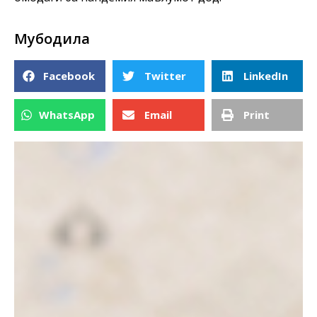
Мубодила
Facebook
Twitter
LinkedIn
WhatsApp
Email
Print