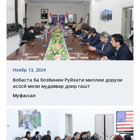
Ноябр 13, 2024
Вобаста ба бозбинии Руйхати миллии доруҳои
асосӣ мизи мудаввар доир гашт
Муфассал