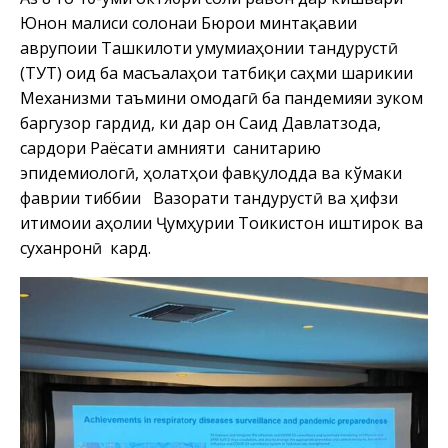
Юнон маҷлиси солонаи Бюрои минтақавии
аврупоии Ташкилоти умумиҷаҳонии тандурустӣ
(ТУТ) оид ба масъалаҳои татбиқи саҳми шарикии
Механизми таъмини омодагӣ ба пандемияи зуком
баргузор гардид, ки дар он Саид Давлатзода,
сардори Раёсати амнияти санитарию
эпидемиологӣ, ҳолатҳои фавқулодда ва кўмаки
фаврии тиббии Вазорати тандурустӣ ва ҳифзи
иҷтимоии аҳолии Ҷумҳурии Тоҷикистон иштирок ва
суханронӣ кард.