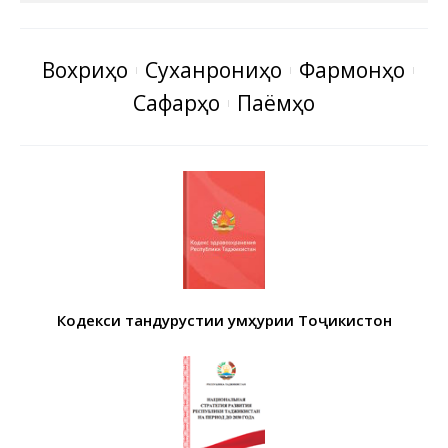
Вохӯриҳо
Суханрониҳо
Фармонҳо
Сафарҳо
Паёмҳо
Кодекси тандурустии Ҷумҳурии Тоҷикистон