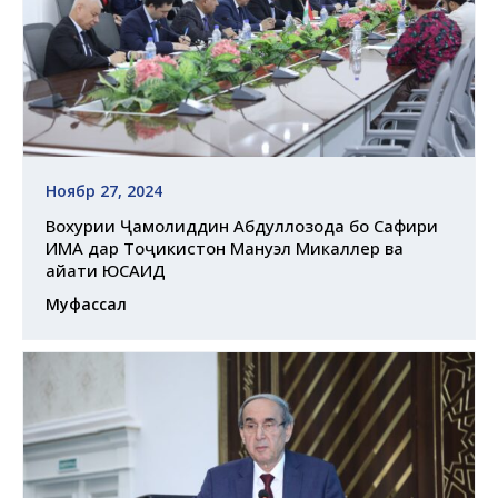
Ноябр 27, 2024
Вохурии Ҷамолиддин Абдуллозода бо Сафири
ИМА дар Тоҷикистон Мануэл Микаллер ва
ҳайати ЮСАИД
Муфассал