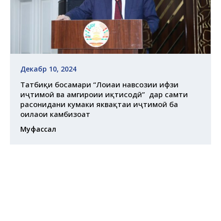
Декабр 10, 2024
Татбиқи босамари “Лоиҳаи навсозии ҳифзи
иҷтимоӣ ва ҳамгироии иқтисодӣ” дар самти
расонидани кумаки яквақтаи иҷтимоӣ ба
оилаҳои камбизоат
Муфассал