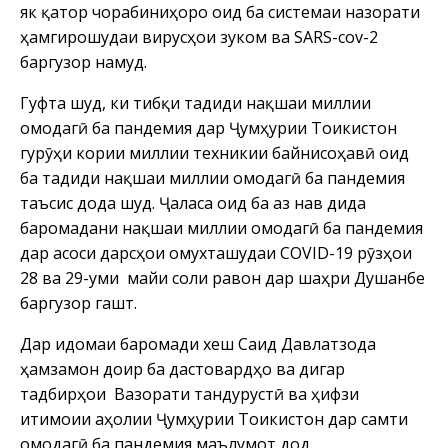
як қатор чорабиниҳоро оид ба системаи назорати
ҳамгирошудаи вирусҳои зуком ва SARS-cov-2
баргузор намуд.
Гуфта шуд, ки тибқи таҷдиди нақшаи миллии
омодагӣ ба пандемия дар Ҷумҳурии Тоҷикистон
гурӯҳи кории миллии техникии байнисоҳавӣ оид
ба таҷдиди нақшаи миллии омодагӣ ба пандемия
таъсис дода шуд. Ҷаласа оид ба аз нав дида
баромадани нақшаи миллии омодагӣ ба пандемия
дар асоси дарсҳои омухташудаи COVID-19 рӯзҳои
28 ва 29-уми майи соли равон дар шаҳри Душанбе
баргузор гашт.
Дар идомаи баромади хеш Саид Давлатзода
ҳамзамон доир ба дастовардҳо ва дигар
тадбирҳои Вазорати тандурустӣ ва ҳифзи
иҷтимоии аҳолии Ҷумҳурии Тоҷикистон дар самти
омодагӣ ба пандемия маълумот дод.