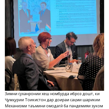
Зимни суханронии хеш номбурда иброз дошт, ки
Ҷумҳурии Тоҷикистон дар доираи саҳми шарикии
Механизми таъмини омодагӣ ба пандемияи зуком