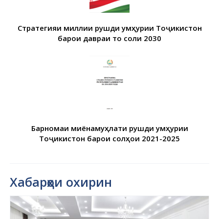
Стратегияи миллии рушди Ҷумҳурии Тоҷикистон
барои давраи то соли 2030
Барномаи миёнамуҳлати рушди Ҷумҳурии
Тоҷикистон барои солҳои 2021-2025
Хабарҳои охирин