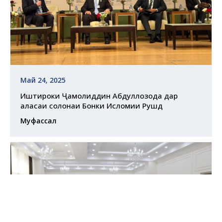
Май 24, 2025
Иштироки Ҷамолиддин Абдуллозода дар
ҷаласаи солонаи Бонки Исломии Рушд
Муфассал