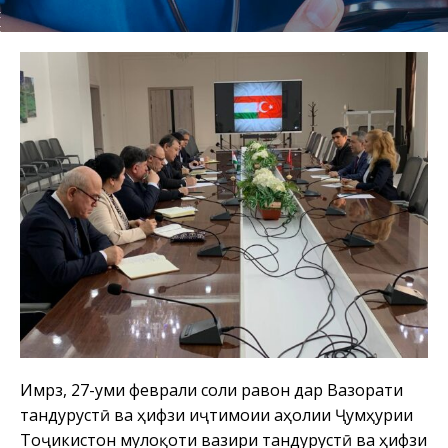
Имрӯз, 27-уми феврали соли равон дар Вазорати
тандурустӣ ва ҳифзи иҷтимоии аҳолии Ҷумҳурии
Тоҷикистон мулоқоти вазири тандурустӣ ва ҳифзи