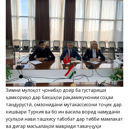
Зимни мулоқот ҷонибҳо доир ба густариши
ҳамкориҳо дар бахшҳои рақамикунонии соҳаи
тандурустӣ, омӯзонидани мутахассисони тоҷик дар
кишвари Туркия ва бо ин васила ворид намудани
усулҳои нави ташхису табобат дар тибби мамлакат
ва дигар масъалаҳои мавриди таваҷҷуҳи