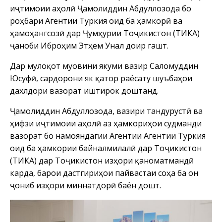
иҷтимоии аҳолӣ Ҷамолиддин Абдуллозода бо
роҳбари Агентии Туркия оид ба ҳамкорӣ ва
ҳамоҳангсозӣ дар Ҷумҳурии Тоҷикистон (ТИКА)
ҷаноби Иброҳим Этҳем Унал доир гашт.
Дар мулоқот муовини якуми вазир Саломуддин
Юсуфӣ, сардорони як қатор раёсату шуъбаҳои
дахлдори вазорат иштирок доштанд.
Ҷамолиддин Абдуллозода, вазири тандурустӣ ва
ҳифзи иҷтимоии аҳолӣ аз ҳамкориҳои судманди
вазорат бо намояндагии Агентии Агентии Туркия
оид ба ҳамкории байналмилалӣ дар Тоҷикистон
(ТИКА) дар Тоҷикистон изҳори қаноматмандӣ
карда, барои дастгириҳои пайвастаи соҳа ба он
ҷониб изҳори миннатдорӣ баён дошт.