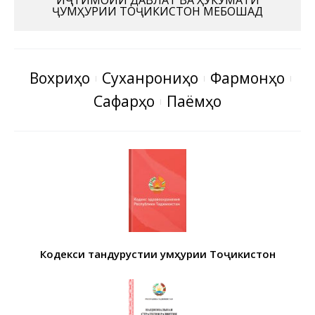
ИҶТИМОИИ ДАВЛАТ ВА ҲУКУМАТИ
ҶУМҲУРИИ ТОҶИКИСТОН МЕБОШАД
Вохӯриҳо
Суханрониҳо
Фармонҳо
Сафарҳо
Паёмҳо
Кодекси тандурустии Ҷумҳурии Тоҷикистон