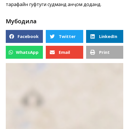
тарафайн гуфтугӯи судманд анҷом доданд.
Мубодила
Facebook
Twitter
LinkedIn
WhatsApp
Email
Print