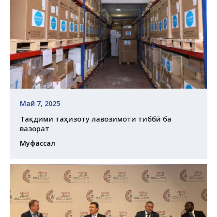
Май 7, 2025
Тақдими таҷҳизоту лавозимоти тиббӣ ба
вазорат
Муфассал