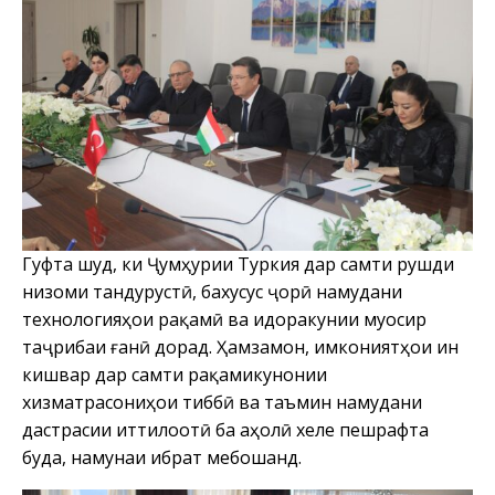
Гуфта шуд, ки Ҷумҳурии Туркия дар самти рушди
низоми тандурустӣ, бахусус ҷорӣ намудани
технологияҳои рақамӣ ва идоракунии муосир
таҷрибаи ғанӣ дорад. Ҳамзамон, имкониятҳои ин
кишвар дар самти рақамикунонии
хизматрасониҳои тиббӣ ва таъмин намудани
дастрасии иттилоотӣ ба аҳолӣ хеле пешрафта
буда, намунаи ибрат мебошанд.