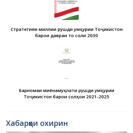
Стратегияи миллии рушди Ҷумҳурии Тоҷикистон
барои давраи то соли 2030
Барномаи миёнамуҳлати рушди Ҷумҳурии
Тоҷикистон барои солҳои 2021-2025
Хабарҳои охирин