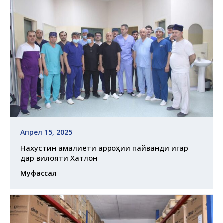
Апрел 15, 2025
Нахустин амалиёти ҷарроҳии пайванди ҷигар
дар вилояти Хатлон
Муфассал