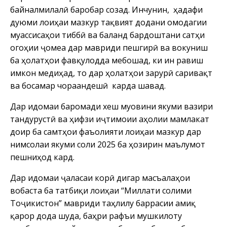
байналмилалӣ баробар созад. Инчунин, ҳадафи
дуюми лоиҳаи мазкур тақвият додани омодагии
муассисаҳои тиббӣ ва баланд бардоштани сатҳи
огоҳии ҷомеа дар мавриди пешгирӣ ва вокуниш
ба ҳолатҳои фавқулодда мебошад, ки ин равиш
имкон медиҳад, то дар ҳолатҳои зарурӣ саривақт
ва босамар чораандешӣ карда шавад.
Дар идомаи баромади хеш муовини якуми вазири
тандурустӣ ва ҳифзи иҷтимоии аҳолии мамлакат
доир ба самтҳои фаъолияти лоиҳаи мазкур дар
нимсолаи якуми соли 2025 ба ҳозирин маълумот
пешниҳод кард.
Дар идомаи ҷаласаи корӣ дигар масъалаҳои
вобаста ба татбиқи лоиҳаи “Миллати солими
Тоҷикистон” мавриди таҳлилу баррасии амиқ
қарор дода шуда, баҳри рафъи мушкилоту