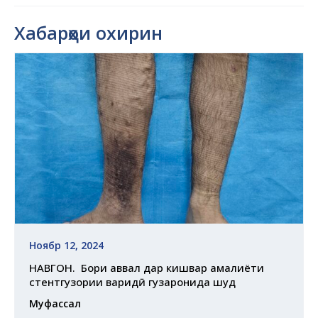
Хабарҳои охирин
Ноябр 12, 2024
НАВГОНӢ. Бори аввал дар кишвар амалиёти
стентгузории варидӣ гузаронида шуд
Муфассал