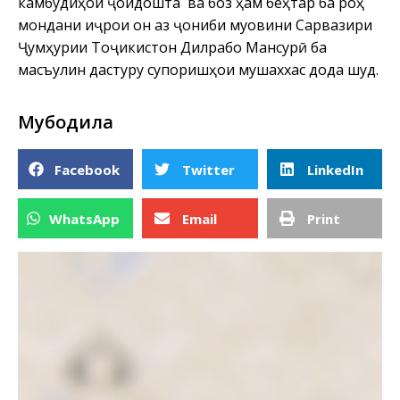
камбудиҳои ҷойдошта ва боз ҳам беҳтар ба роҳ
мондани иҷрои он аз ҷониби муовини Сарвазири
Ҷумҳурии Тоҷикистон Дилрабо Мансурӣ ба
масъулин дастуру супоришҳои мушаххас дода шуд.
Мубодила
Facebook
Twitter
LinkedIn
WhatsApp
Email
Print