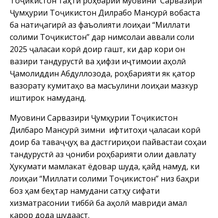
Тоҷикистон таҳти роҳбарии муовини Сарвазири
Ҷумҳурии Тоҷикистон Дилрабо Мансурӣ вобаста
ба натиҷагирӣ аз фаъолияти лоиҳаи “Миллати
солими Тоҷикистон” дар нимсолаи аввали соли
2025 ҷаласаи корӣ доир гашт, ки дар кори он
вазири тандурустӣ ва ҳифзи иҷтимоии аҳолӣ
Ҷамолиддин Абдуллозода, роҳбарияти як қатор
вазорату кумитаҳо ва масъулини лоиҳаи мазкур
иштирок намуданд.
Муовини Сарвазири Ҷумҳурии Тоҷикистон
Дилбаро Мансурӣ зимни ифтитоҳи ҷаласаи корӣ
доир ба таваҷҷуҳ ва дастгириҳои пайвастаи соҳаи
тандурустӣ аз ҷониби роҳбарияти олии давлату
Ҳукумати мамлакат ёдовар шуда, қайд намуд, ки
лоиҳаи “Миллати солими Тоҷикистон” низ баҳри
боз ҳам беҳтар намудани сатҳу сифати
хизматрасонии тиббӣ ба аҳолӣ мавриди амал
қарор дода шудааст.