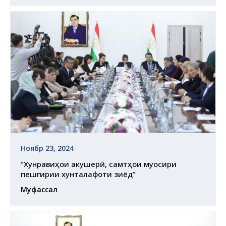
Ноябр 23, 2024
“Хунравиҳои акушерӣ, самтҳои муосири
пешгирии хунталафоти зиёд”
Муфассал