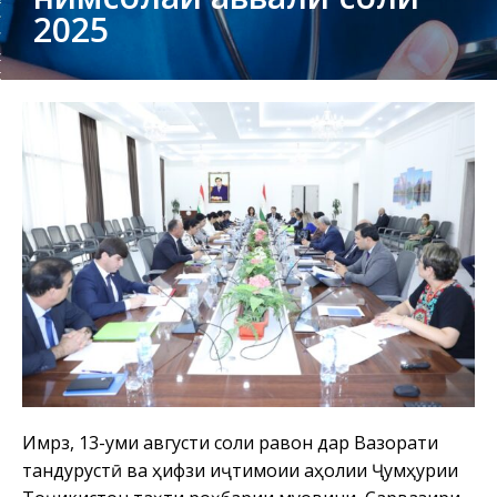
2025
Имрӯз, 13-уми августи соли равон дар Вазорати
тандурустӣ ва ҳифзи иҷтимоии аҳолии Ҷумҳурии