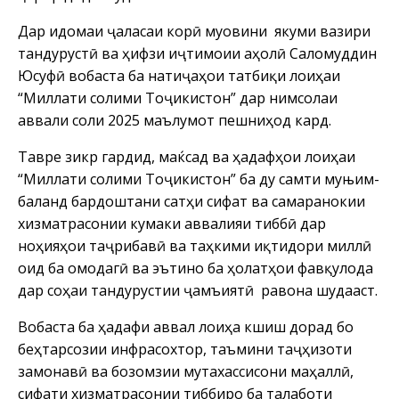
Дар идомаи ҷаласаи корӣ муовини якуми вазири
тандурустӣ ва ҳифзи иҷтимоии аҳолӣ Саломуддин
Юсуфӣ вобаста ба натиҷаҳои татбиқи лоиҳаи
“Миллати солими Тоҷикистон” дар нимсолаи
аввали соли 2025 маълумот пешниҳод кард.
Тавре зикр гардид, маќсад ва ҳадафҳои лоиҳаи
“Миллати солими Тоҷикистон” ба ду самти муњим-
баланд бардоштани сатҳи сифат ва самаранокии
хизматрасонии кумаки аввалияи тиббӣ дар
ноҳияҳои таҷрибавӣ ва таҳкими иқтидори миллӣ
оид ба омодагӣ ва эътино ба ҳолатҳои фавқулода
дар соҳаи тандурустии ҷамъиятӣ равона шудааст.
Вобаста ба ҳадафи аввал лоиҳа кӯшиш дорад бо
беҳтарсозии инфрасохтор, таъмини таҷҳизоти
замонавӣ ва бозомӯзии мутахассисони маҳаллӣ,
сифати хизматрасонии тиббиро ба талаботи