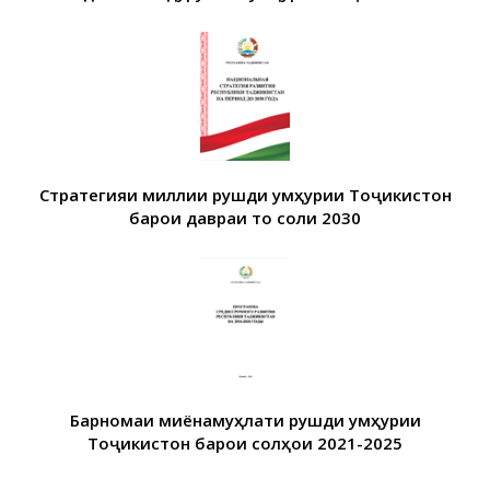
Стратегияи миллии рушди Ҷумҳурии Тоҷикистон
барои давраи то соли 2030
Барномаи миёнамуҳлати рушди Ҷумҳурии
Тоҷикистон барои солҳои 2021-2025