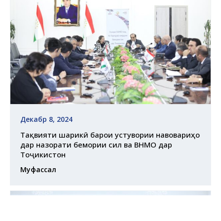
Декабр 8, 2024
Тақвияти шарикӣ барои устувории навовариҳо
дар назорати бемории сил ва ВНМО дар
Тоҷикистон
Муфассал