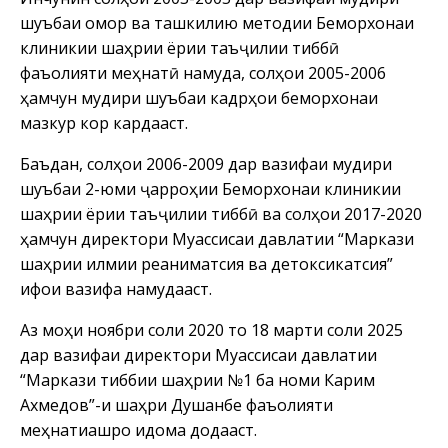
шуъбаи омор ва ташкилию методии Беморхонаи
клиникии шаҳрии ёрии таъҷилии тиббӣ
фаъолияти меҳнатӣ намуда, солҳои 2005-2006
ҳамчун мудири шуъбаи кадрҳои беморхонаи
мазкур кор кардааст.
Баъдан, солҳои 2006-2009 дар вазифаи мудири
шуъбаи 2-юми ҷарроҳии Беморхонаи клиникии
шаҳрии ёрии таъҷилии тиббӣ ва солҳои 2017-2020
ҳамчун директори Муассисаи давлатии “Маркази
шаҳрии илмии реаниматсия ва детоксикатсия”
ифои вазифа намудааст.
Аз моҳи ноябри соли 2020 то 18 марти соли 2025
дар вазифаи директори Муассисаи давлатии
“Маркази тиббии шаҳрии №1 ба номи Карим
Ахмедов”-и шаҳри Душанбе фаъолияти
меҳнатиашро идома додааст.