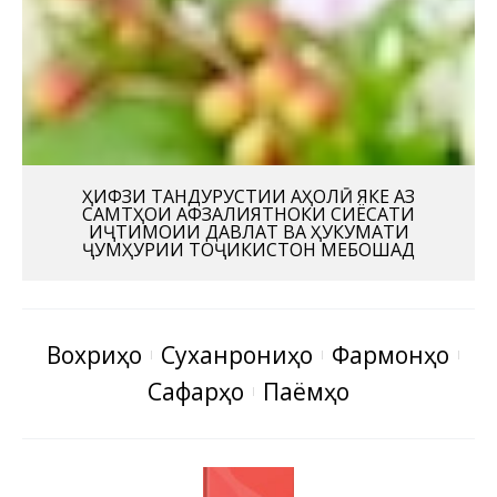
ҲИФЗИ ТАНДУРУСТИИ АҲОЛӢ ЯКЕ АЗ
САМТҲОИ АФЗАЛИЯТНОКИ СИЁСАТИ
ИҶТИМОИИ ДАВЛАТ ВА ҲУКУМАТИ
ҶУМҲУРИИ ТОҶИКИСТОН МЕБОШАД
Вохӯриҳо
Суханрониҳо
Фармонҳо
Сафарҳо
Паёмҳо