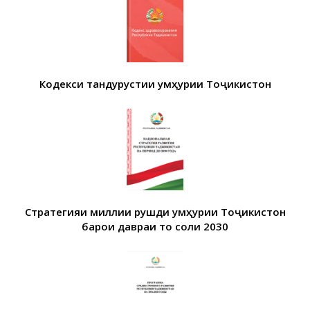
Кодекси тандурустии Ҷумҳурии Тоҷикистон
Стратегияи миллии рушди Ҷумҳурии Тоҷикистон
барои давраи то соли 2030