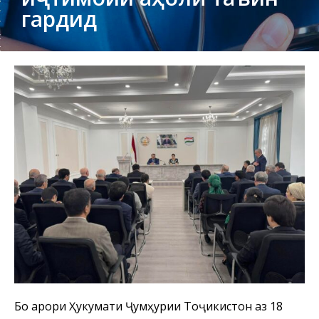
гардид
Бо қарори Ҳукумати Ҷумҳурии Тоҷикистон аз 18