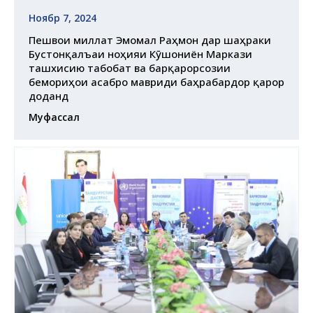
Ноябр 7, 2024
Пешвои миллат Эмомалӣ Раҳмон дар шаҳраки
Бустонқалъаи ноҳияи Кӯшониён Маркази
ташхисию табобатӣ ва барқарорсозии
бемориҳои асабро мавриди баҳрабардорӣ қарор
доданд
Муфассал