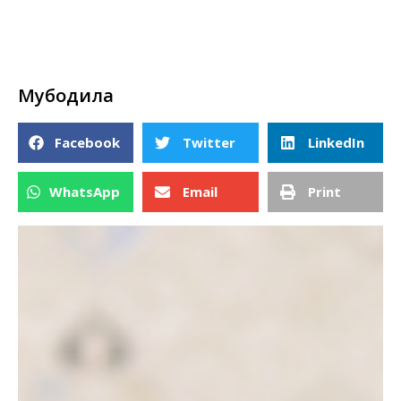
Мубодила
Facebook
Twitter
LinkedIn
WhatsApp
Email
Print