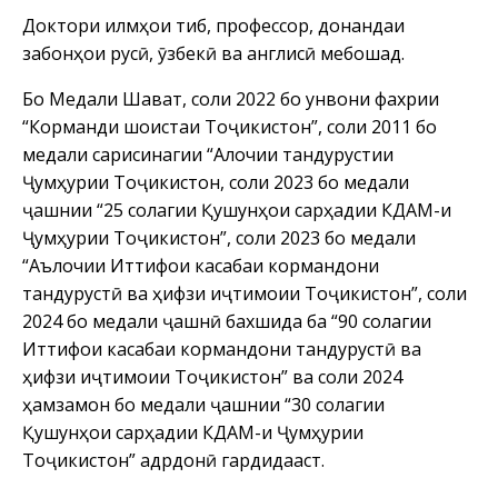
Доктори илмҳои тиб, профессор, донандаи
забонҳои русӣ, ӯзбекӣ ва англисӣ мебошад.
Бо Медали Шавқат, соли 2022 бо унвони фахрии
“Корманди шоистаи Тоҷикистон”, соли 2011 бо
медали сарисинагии “Алочии тандурустии
Ҷумҳурии Тоҷикистон, соли 2023 бо медали
ҷашнии “25 солагии Қушунҳои сарҳадии КДАМ-и
Ҷумҳурии Тоҷикистон”, соли 2023 бо медали
“Аълочии Иттифоқи касабаи кормандони
тандурустӣ ва ҳифзи иҷтимоии Тоҷикистон”, соли
2024 бо медали ҷашнӣ бахшида ба “90 солагии
Иттифоқи касабаи кормандони тандурустӣ ва
ҳифзи иҷтимоии Тоҷикистон” ва соли 2024
ҳамзамон бо медали ҷашнии “30 солагии
Қушунҳои сарҳадии КДАМ-и Ҷумҳурии
Тоҷикистон” қадрдонӣ гардидааст.