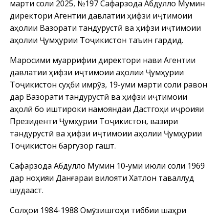
марти соли 2025, №197 Сафарзода Абдулло Мумин
директори Агентии давлатии ҳифзи иҷтимоии
аҳолии Вазорати тандурустӣ ва ҳифзи иҷтимоии
аҳолии Ҷумҳурии Тоҷикистон таъин гардид.
Маросими муаррифии директори нави Агентии
давлатии ҳифзи иҷтимоии аҳолии Ҷумҳурии
Тоҷикистон суҳби имрӯз, 19-уми марти
соли равон
дар Вазорати тандурустӣ ва ҳифзи иҷтимоии
аҳолӣ бо иштироки намояндаи Дастгоҳи иҷроияи
Президенти Ҷумҳурии Тоҷикистон, вазири
тандурустӣ ва ҳифзи иҷтимоии аҳолии Ҷумҳурии
Тоҷикистон баргузор гашт.
Сафарзода Абдулло Мумин 10-уми июли соли 1969
дар ноҳияи Данғараи вилояти Хатлон таваллуд
шудааст.
Солҳои 1984-1988 Омӯзишгоҳи тиббии шаҳри