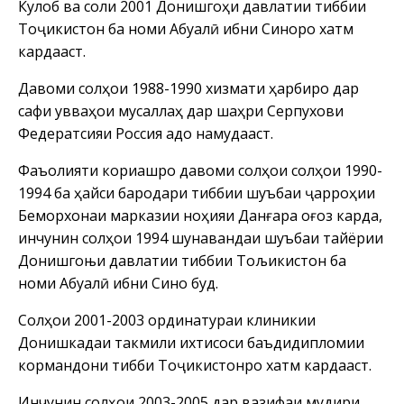
Кулоб ва соли 2001 Донишгоҳи давлатии тиббии
Тоҷикистон ба номи Абуалӣ ибни Синоро хатм
кардааст.
Давоми солҳои 1988-1990 хизмати ҳарбиро дар
сафи қувваҳои мусаллаҳ дар шаҳри Серпухови
Федератсияи Россия адо намудааст.
Фаъолияти кориашро давоми солҳои солҳои 1990-
1994 ба ҳайси бародари тиббии шуъбаи ҷарроҳии
Беморхонаи марказии ноҳияи Данғара оғоз карда,
инчунин солҳои 1994 шунавандаи шуъбаи тайёрии
Донишгоњи давлатии тиббии Тољикистон ба
номи Абуалӣ ибни Сино буд.
Солҳои 2001-2003 ординатураи клиникии
Донишкадаи такмили ихтисоси баъдидипломии
кормандони тибби Тоҷикистонро хатм кардааст.
Инчунин солҳои 2003-2005 дар вазифаи мудири