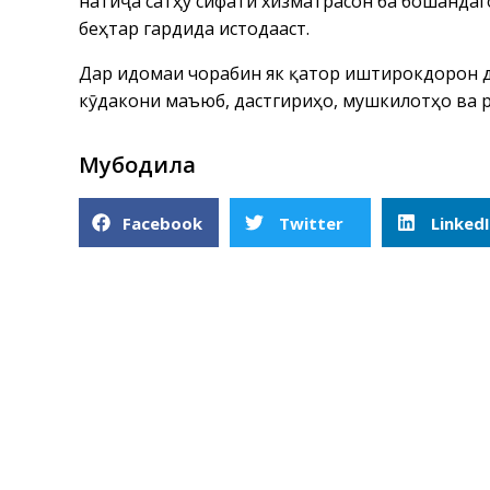
натиҷа сатҳу сифати хизматрасонӣ ба бошанда
беҳтар гардида истодааст.
Дар идомаи чорабинӣ як қатор иштирокдорон 
кӯдакони маъюб, дастгириҳо, мушкилотҳо ва 
Мубодила
Facebook
Twitter
Linked