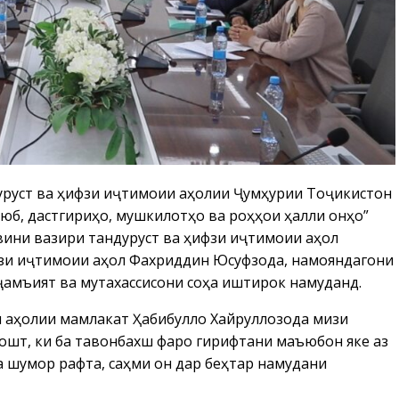
урустӣ ва ҳифзи иҷтимоии аҳолии Ҷумҳурии Тоҷикистон
юб, дастгириҳо, мушкилотҳо ва роҳҳои ҳалли онҳо”
ини вазири тандурустӣ ва ҳифзи иҷтимоии аҳолӣ
фзи иҷтимоии аҳолӣ Фахриддин Юсуфзода, намояндагони
амъиятӣ ва мутахассисони соҳа иштирок намуданд.
и аҳолии мамлакат Ҳабибулло Хайруллозода мизи
ошт, ки ба тавонбахшӣ фаро гирифтани маъюбон яке аз
а шумор рафта, саҳми он дар беҳтар намудани