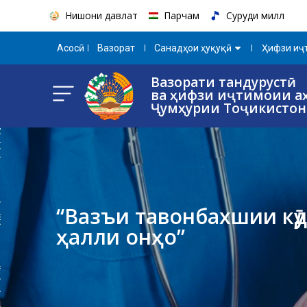
Нишони давлатӣ
Парчам
Суруди миллӣ
Aсосӣ
Вазорат
Санадҳои ҳуқуқӣ
Ҳифзи иҷт
Вазорати тандурустӣ
ва ҳифзи иҷтимоии а
Ҷумҳурии Тоҷикистон
“Вазъи тавонбахшии кӯ
ҳалли онҳо”