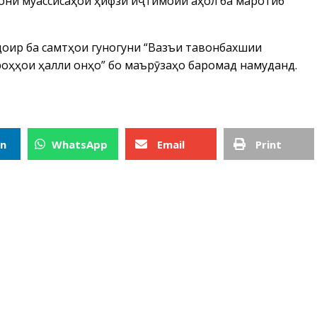
гони муассисаҳои ҳифзи иҷтимоии аҳолӣ ба маротиб
доир ба самтҳои гуногуни “Вазъи тавонбахшии
роҳҳои ҳалли онҳо” бо маърӯзаҳо баромад намуданд.
In
WhatsApp
Email
Print