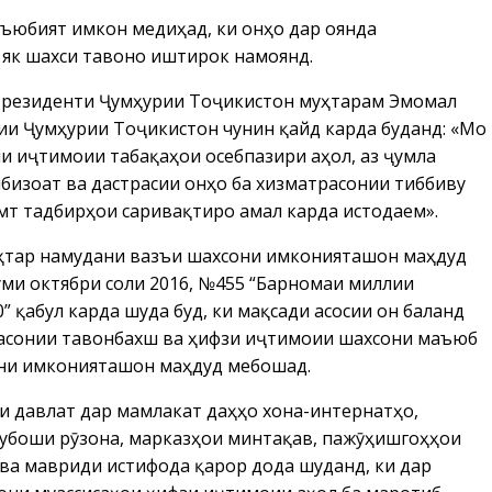
маъюбият имкон медиҳад, ки онҳо дар оянда
н як шахси тавоно иштирок намоянд.
Президенти Ҷумҳурии Тоҷикистон муҳтарам Эмомалӣ
ии Ҷумҳурии Тоҷикистон чунин қайд карда буданд: «Мо
 иҷтимоии табақаҳои осебпазири аҳолӣ, аз ҷумла
бизоат ва дастрасии онҳо ба хизматрасонии тиббиву
амт тадбирҳои саривақтиро амалӣ карда истодаем».
беҳтар намудани вазъи шахсони имконияташон маҳдуд
уми октябри соли 2016, №455 “Барномаи миллии
 қабул карда шуда буд, ки мақсади асосии он баланд
асонии тавонбахшӣ ва ҳифзи иҷтимоии шахсони маъюб
они имконияташон маҳдуд мебошад.
и давлатӣ дар мамлакат даҳҳо хона-интернатҳо,
дубоши рӯзона, марказҳои минтақавӣ, пажӯҳишгоҳҳои
ёд ва мавриди истифода қарор дода шуданд, ки дар