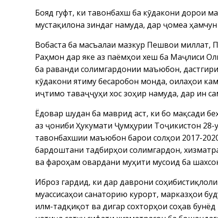
Бояд гуфт, ки тавонбахшӣ ба кӯдакони дорои 
мустақилона зиндагӣ намуда, дар ҷомеа ҳамчу
Вобаста ба масъалаи мазкур Пешвои миллат, 
Раҳмон дар яке аз паёмҳои хеш ба Маҷлиси Ол
ба раванди солимгардонии маъюбон, дастгирии
кӯдакони ятиму бесаробон монда, оилаҳои кам
иҷтимоӣ таваҷҷуҳи хос зоҳир намуда, дар ин с
Ёдовар шудан ба маврид аст, ки бо мақсади 
аз ҷониби Ҳукумати Ҷумҳурии Тоҷикистон 28-
тавонбахшии маъюбон барои солҳои 2017-2020”
бардоштани тадбирҳои солимгардонӣ, хизматр
ва фароҳам овардани муҳити мусоид ба шахс
Иброз гардид, ки дар даврони соҳибистиқлоли
муассисаҳои санаторию курортӣ, марказҳои бу
илмӣ-тадқиқотӣ ва дигар сохторҳои соҳавӣ бун