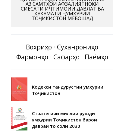
АЗ САМТҲОИ АФЗАЛИЯТНОКИ
СИЁСАТИ ИҶТИМОИИ ДАВЛАТ ВА
ҲУКУМАТИ ҶУМҲУРИИ
ТОҶИКИСТОН МЕБОШАД
Вохӯриҳо
Суханрониҳо
Фармонҳо
Сафарҳо
Паёмҳо
Кодекси тандурустии Ҷумҳурии
Тоҷикистон
Стратегияи миллии рушди
Ҷумҳурии Тоҷикистон барои
давраи то соли 2030