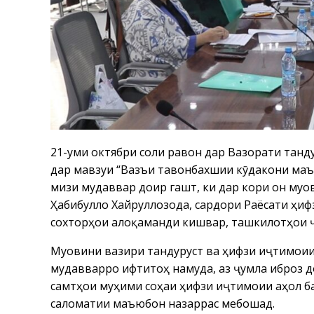
21-уми октябри соли равон дар Вазорати танд
дар мавзуи “Вазъи тавонбахшии кӯдакони маъ
мизи мудаввар доир гашт, ки дар кори он муов
Ҳабибулло Хайруллозода, сардори Раёсати ҳи
сохторҳои алоқаманди кишвар, ташкилотҳои ҷ
Муовини вазири тандурустӣ ва ҳифзи иҷтимои
мудавварро ифтитоҳ намуда, аз ҷумла иброз д
самтҳои муҳими соҳаи ҳифзи иҷтимоии аҳолӣ б
саломатии маъюбон назаррас мебошад.