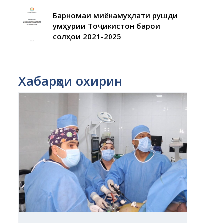
Барномаи миёнамуҳлати рушди
Ҷумҳурии Тоҷикистон барои
солҳои 2021-2025
Хабарҳои охирин