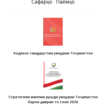
Сафарҳо
Паёмҳо
Кодекси тандурустии Ҷумҳурии Тоҷикистон
Стратегияи миллии рушди Ҷумҳурии Тоҷикистон
барои давраи то соли 2030