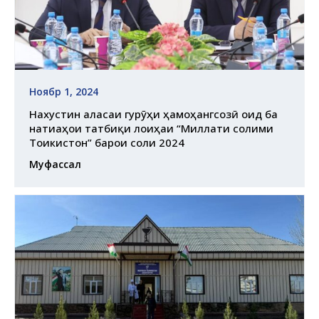
Ноябр 1, 2024
Нахустин ҷаласаи гурӯҳи ҳамоҳангсозӣ оид ба
натиҷаҳои татбиқи лоиҳаи “Миллати солими
Тоҷикистон” барои соли 2024
Муфассал