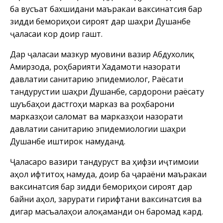
ба вусъат бахшидани маъракаи ваксинатсия бар
зидди бемориҳои сироятӣ дар шаҳри Душанбе
ҷаласаи корӣ доир гашт.
Дар ҷаласаи мазкур муовини вазир Абдухолиқ
Амирзода, роҳбарияти Хадамоти назорати
давлатии санитарию эпидемиологӣ, Раёсати
тандурустии шаҳри Душанбе, сардорони раёсату
шуъбаҳои дастгоҳи марказӣ ва роҳбарони
марказҳои саломатӣ ва марказҳои назорати
давлатии санитарию эпидемиологии шаҳри
Душанбе иштирок намуданд.
Ҷаласаро вазири тандурустӣ ва ҳифзи иҷтимоии
аҳолӣ ифтитоҳ намуда, доир ба ҷараёни маъракаи
ваксинатсия бар зидди бемориҳои сироятӣ дар
байни аҳолӣ, зарурати гирифтани ваксинатсия ва
дигар масъалаҳои алоқаманди он баромад кард.