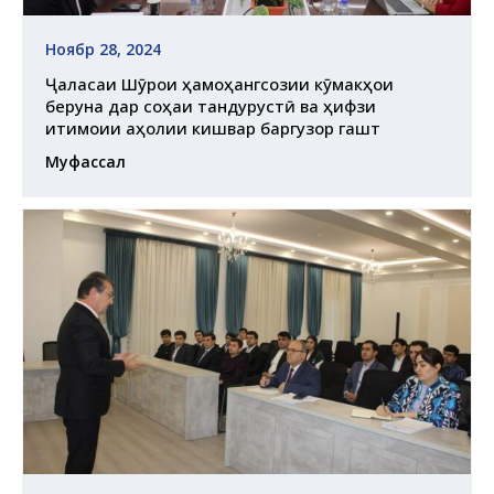
Ноябр 28, 2024
Ҷаласаи Шӯрои ҳамоҳангсозии кӯмакҳои
беруна дар соҳаи тандурустӣ ва ҳифзи
иҷтимоии аҳолии кишвар баргузор гашт
Муфассал