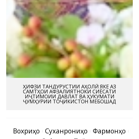
ҲИФЗИ ТАНДУРУСТИИ АҲОЛӢ ЯКЕ АЗ
САМТҲОИ АФЗАЛИЯТНОКИ СИЁСАТИ
ИҶТИМОИИ ДАВЛАТ ВА ҲУКУМАТИ
ҶУМҲУРИИ ТОҶИКИСТОН МЕБОШАД
Вохӯриҳо
Суханрониҳо
Фармонҳо