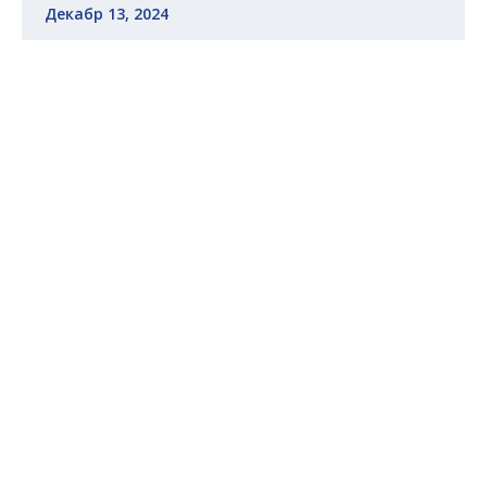
Декабр 13, 2024
Вохурӣ бо табибони ҷавон, ки зинаи
ординатураи клиникиро дар хориҷи кишвар
хатм кардаанд
Муфассал
Январ 3, 2025