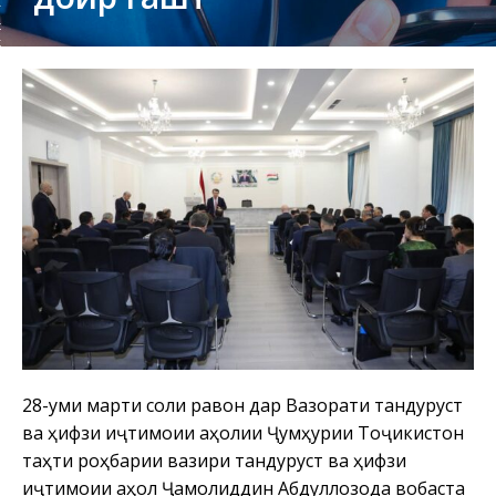
28-уми марти соли равон дар Вазорати тандурустӣ
ва ҳифзи иҷтимоии аҳолии Ҷумҳурии Тоҷикистон
таҳти роҳбарии вазири тандурустӣ ва ҳифзи
иҷтимоии аҳолӣ Ҷамолиддин Абдуллозода вобаста