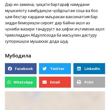
Дар ин замина, ҷиҳати бартараф намудани
мушкилоту камбудиҳои ҷойдоштаи соҳа ва боз
ҳам беҳтар кардани маъракаи ваксинатсия бар
зидди бемориҳои сироятӣ дар байни аҳолӣ аз
ҷониби вазири тандурустӣ ва ҳифзи иҷтимоии аҳолӣ
Ҷамолиддин Абдуллозода ба масъулин дастуру
супоришҳои мушаххас дода шуд.
Мубодила
Facebook
Twitter
LinkedIn
WhatsApp
Email
Print