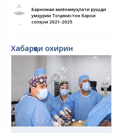
Барномаи миёнамуҳлати рушди
Ҷумҳурии Тоҷикистон барои
солҳои 2021-2025
Хабарҳои охирин