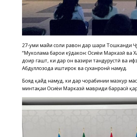
27-уми майи соли равон дар шаҳри Тошканди Ҷу
“Муколама барои кӯдакон: Осиёи Марказӣ ва Х
доир гашт, ки дар он вазири тандурустӣ ва ҳи
Абдуллозода иштирок ва суханронӣ намуд.
Бояд қайд намуд, ки дар чорабинии мазкур мас
минтақаи Осиёи Марказӣ мавриди баррасӣ қар