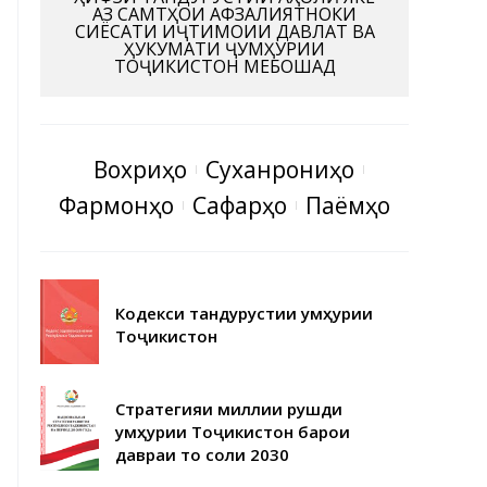
АЗ САМТҲОИ АФЗАЛИЯТНОКИ
СИЁСАТИ ИҶТИМОИИ ДАВЛАТ ВА
ҲУКУМАТИ ҶУМҲУРИИ
ТОҶИКИСТОН МЕБОШАД
Вохӯриҳо
Суханрониҳо
Фармонҳо
Сафарҳо
Паёмҳо
Кодекси тандурустии Ҷумҳурии
Тоҷикистон
Стратегияи миллии рушди
Ҷумҳурии Тоҷикистон барои
давраи то соли 2030