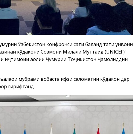
мҳурии Ӯзбекистон конфронси сатҳи баланд таҳти унвони
азинаи кӯдакони Созмони Милали Муттаҳид (UNICEF)”
фзи иҷтимоии аҳолии Ҷумҳурии Тоҷикистон Ҷамолиддин
ъалаҳои мубрами вобаста ҳифзи саломатии кӯдакон дар
ор гирифтанд.