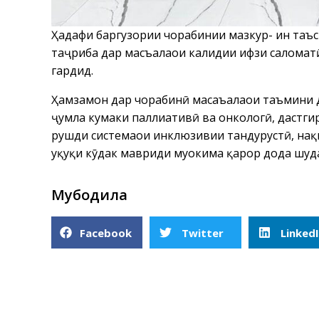
Ҳадафи баргузории чорабинии мазкур- ин таъ
таҷриба дар масъалаҳои калидии ҳифзи саломат
гардид.
Ҳамзамон дар чорабинӣ масаъалаҳои таъмини д
ҷумла кумаки паллиативӣ ва онкологӣ, дастги
рушди системаҳои инклюзивии тандурустӣ, нақ
ҳуқуқи кӯдак мавриди муҳокима қарор дода шуд
Мубодила
Facebook
Twitter
Linked