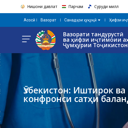
Нишони давлатӣ
Парчам
Суруди миллӣ
Aсосӣ
Вазорат
Санадҳои ҳуқуқӣ
Ҳифзи иҷт
Вазорати тандурустӣ
ва ҳифзи иҷтимоии а
Ҷумҳурии Тоҷикистон
Ӯзбекистон: Иштирок в
конфронси сатҳи балан