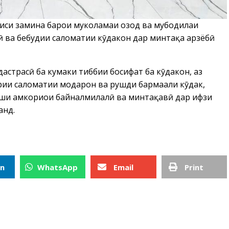
сиси замина барои муколамаи озод ва мубодилаи
ӣ ва беҳбудии саломатии кӯдакон дар минтақа арзёбӣ
астрасӣ ба кумаки тиббии босифат ба кӯдакон, аз
рии саломатии модарон ва рушди бармаҳали кӯдак,
ши ҳамкориҳои байналмилалӣ ва минтақавӣ дар ҳифзи
анд.
In
WhatsApp
Email
Print