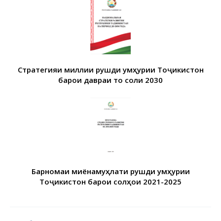
Стратегияи миллии рушди Ҷумҳурии Тоҷикистон
барои давраи то соли 2030
Барномаи миёнамуҳлати рушди Ҷумҳурии
Тоҷикистон барои солҳои 2021-2025