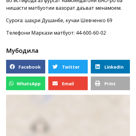
Бо истифода аз фурсат намояндагони ВАО-ро ба
нишасти матбуотии вазорат даъват менамоем.
Суроға: шаҳри Душанбе, кучаи Шевченко 69
Телефони Маркази матбуот: 44-600-60-02
Мубодила
Facebook
Twitter
LinkedIn
WhatsApp
Email
Print