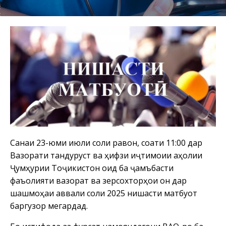
Санаи 23-юми июли соли равон, соати 11:00 дар
Вазорати тандурустӣ ва ҳифзи иҷтимоии аҳолии
Ҷумҳурии Тоҷикистон оид ба ҷамъбасти
фаъолияти вазорат ва зерсохторҳои он дар
шашмоҳаи аввали соли 2025 нишасти матбуотӣ
баргузор мегардад.