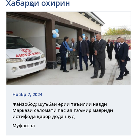
Хабарҳои охирин
Ноябр 7, 2024
Файзобод: шуъбаи ёрии таъҷилии назди
Маркази саломатӣ пас аз таъмир мавриди
истифода қарор дода шуд
Муфассал