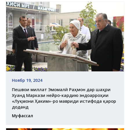
Ноябр 19, 2024
Пешвои миллат Эмомалӣ Раҳмон дар шаҳри
Хуҷанд Маркази нейро-кардию эндоҷарроҳии
«Луқмони Ҳаким»-ро мавриди истифода қарор
доданд
Муфассал