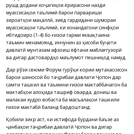
рушд додани хоҷагиҳои ёрирасони назди
муассисаҳои таълимӣ барои парвариши
зироатҳои маҳаллӣ, зиёд гардидани шумораи
муассисаҳои таълимӣ, ки хонандагони синфҳои
ибтидоиро (1-4) бо ғизои гарми яквақтаина
таъмин менамоянд, инчунин аз ҳисоби буҷети
давлатӣ мунтазам афзоиш ёфтани маблағгузорӣ
ва дигар дастовардҳо маълумот пешниҳод намуд.
Дар рўзи сеюми Форум гурўҳи кории мутахассисон
барои шиносоӣ бо таҷрибаи давлати Ҷопон дар
самти ташкил ва таъмини ғизои мактаббачагон ба
мактабҳои алоҳида ташриф оварда, дониш ва
малакаи худро вобаста ба масъалаҳои ташкили
ғизои мактабӣ баланд бардоштанд.
Қобили зикр аст, ки истифода бурдани баъзе аз
ҷанбаҳои таҷрибаи давлатӣ Ҷопон ва дигар