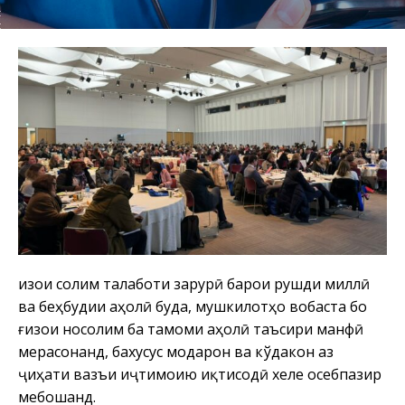
Ғизои солим талаботи зарурӣ барои рушди миллӣ
ва беҳбудии аҳолӣ буда, мушкилотҳо вобаста бо
ғизои носолим ба тамоми аҳолӣ таъсири манфӣ
мерасонанд, бахусус модарон ва кўдакон аз
ҷиҳати вазъи иҷтимоию иқтисодӣ хеле осебпазир
мебошанд.