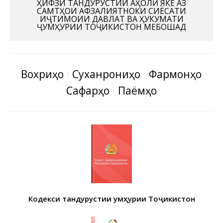
ҲИФЗИ ТАНДУРУСТИИ АҲОЛӢ ЯКЕ АЗ
САМТҲОИ АФЗАЛИЯТНОКИ СИЁСАТИ
ИҶТИМОИИ ДАВЛАТ ВА ҲУКУМАТИ
ҶУМҲУРИИ ТОҶИКИСТОН МЕБОШАД
Вохӯриҳо
Суханрониҳо
Фармонҳо
Сафарҳо
Паёмҳо
Кодекси тандурустии Ҷумҳурии Тоҷикистон