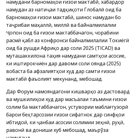
намудани барномаҳои ғизои мактабӣ, хабардор
намудан аз натиҷаи тадқиқоти Глобалӣ оид ба
барномаҳои ғизои мактабӣ, шинос намудан бо
таҷрибаи маҳаллӣ, миллӣ ва байналмилалии
Ҷопон оид ба ғизои мактаббачагон, чорабини
расмӣ қабл аз конфронси байналмилалии Токиёгӣ
оид ба рушди Африқо дар соли 2025 (TICAD) ва
муташаккилона таҳия намудани самтҳои асосие,
ки иштирокчиён дар давоми соли оянда (2025)
вобаста ба афзалиятҳои худ дар самти ғизои
мактабӣ фаъолият мекунанд, мебошад.
Дар Форум намояндагони кишварҳо аз дастовард
ва мушкилиҳои худ дар масъалаи таъмини ғизои
солим ба мактаббачагон, устувории маблағгузорӣ
барои беҳтарсозии ғизои сифатнок дар синфҳои
ибтидоӣ, ки ҷанбаи асосии солимии зеҳнӣ, руҳӣ,
равонӣ ва дониши хуб мебошад, маърўза
намуданд.