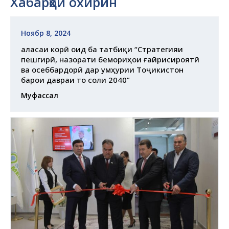
Хабарҳои охирин
Ноябр 8, 2024
Ҷаласаи корӣ оид ба татбиқи “Стратегияи
пешгирӣ, назорати бемориҳои ғайрисироятӣ
ва осеббардорӣ дар Ҷумҳурии Тоҷикистон
барои давраи то соли 2040”
Муфассал