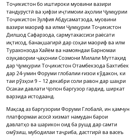
Тоҷикистон бо иштироки муовини вазири
тандурустӣ ва ҳифзи иҷтимоии аҳолии Ҷумҳурии
Тоҷикистон Зулфия Абдусаматзода, муовини
вазири маориф ва илми Ҷумҳурии Тоҷикистон
Дилшод Сафарзода, сармутахассиси раёсати
иқтисод, банақшагирӣ дар соҳаи маориф ва илм
Турахонзода Хайём ва намояндаи Барномаи
озуқавории ҷаҳонии Созмони Милали Муттаҳид
дар Ҷумҳурии Тоҷикистон Отамбекзода Бахтибек
дар 24-умин Форуми глобалии ғизои кўдакон, ки
таи рўзҳои 9 – 12 декабри соли равон дар шаҳри
Осакаи давлати Ҷопон баргузор гардид, ширкат
варзида истодаанд.
Мақсад аз баргузории Форуми Глобалӣ, ин ҳамчун
платформаи асосӣ хизмат намудан барои
давлатҳо ва шарикон оид ба рушд дар самти
омўзиш, мубодилаи таҷриба, дастгирӣ ва васеъ