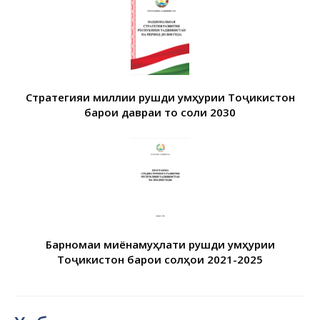
Стратегияи миллии рушди Ҷумҳурии Тоҷикистон
барои давраи то соли 2030
Барномаи миёнамуҳлати рушди Ҷумҳурии
Тоҷикистон барои солҳои 2021-2025