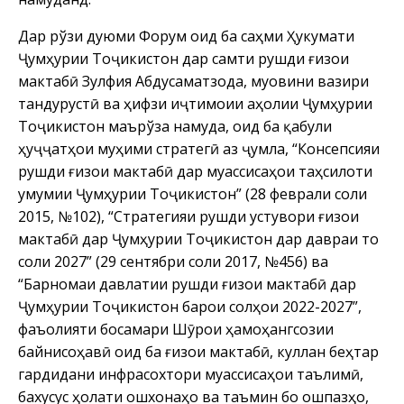
Дар рўзи дуюми Форум оид ба саҳми Ҳукумати
Ҷумҳурии Тоҷикистон дар самти рушди ғизои
мактабӣ Зулфия Абдусаматзода, муовини вазири
тандурустӣ ва ҳифзи иҷтимоии аҳолии Ҷумҳурии
Тоҷикистон маърўза намуда, оид ба қабули
ҳуҷҷатҳои муҳими стратегӣ аз ҷумла, “Консепсияи
рушди ғизои мактабӣ дар муассисаҳои таҳсилоти
умумии Ҷумҳурии Тоҷикистон” (28 феврали соли
2015, №102), “Стратегияи рушди устувори ғизои
мактабӣ дар Ҷумҳурии Тоҷикистон дар давраи то
соли 2027” (29 сентябри соли 2017, №456) ва
“Барномаи давлатии рушди ғизои мактабӣ дар
Ҷумҳурии Тоҷикистон барои солҳои 2022-2027”,
фаъолияти босамари Шӯрои ҳамоҳангсозии
байнисоҳавӣ оид ба ғизои мактабӣ, куллан беҳтар
гардидани инфрасохтори муассисаҳои таълимӣ,
бахусус ҳолати ошхонаҳо ва таъмин бо ошпазҳо,