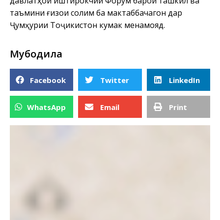
давлатҳои иштирокчии Форум барои ташкил ва
таъмини ғизои солим ба мактаббачагон дар
Ҷумҳурии Тоҷикистон кумак менамояд.
Мубодила
Facebook
Twitter
LinkedIn
WhatsApp
Email
Print