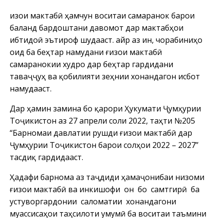
Ғизои мактабӣ ҳамчун воситаи самаранок барои
баланд бардоштани давомот дар мактабҳои
ибтидоӣ эътироф шудааст. Ғайр аз ин, чорабиниҳо
оид ба беҳтар намудани ғизои мактабӣ
самаранокии худро дар беҳтар гардидани
таваҷҷуҳ ва қобилияти зеҳнии хонандагон исбот
намудааст.
Дар ҳамин замина бо қарори Ҳукумати Ҷумҳурии
Тоҷикистон аз 27 апрели соли 2022, таҳти №205
“Барномаи давлатии рушди ғизои мактабӣ дар
Ҷумҳурии Тоҷикистон барои солҳои 2022 – 2027”
тасдиқ гардидааст.
Ҳадафи барнома аз таҷдиди ҳамаҷонибаи низоми
ғизои мактабӣ ва инкишофи он бо самтгирӣ ба
устуворгардонии саломатии хонандагони
муассисаҳои таҳсилоти умумӣ ба воситаи таъмини