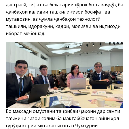
дастрасӣ, сифат ва бехатарии хӯрок бо таваҷҷўҳ ба
ҷанбаҳои калидии ташкили ғизои босифат ва
мутавозин, аз ҷумла ҷанбаҳои технологӣ,
ташкилӣ, идоракунӣ, кадрӣ, молиявӣ ва иқтисодӣ
иборат мебошад.
Бо мақсади омўхтани таҷрибаи ҷаҳонӣ дар самти
таъмини ғизои солим ба мактаббачагон айни ҳол
гурўҳи кории мутахассисон аз Ҷумҳурии