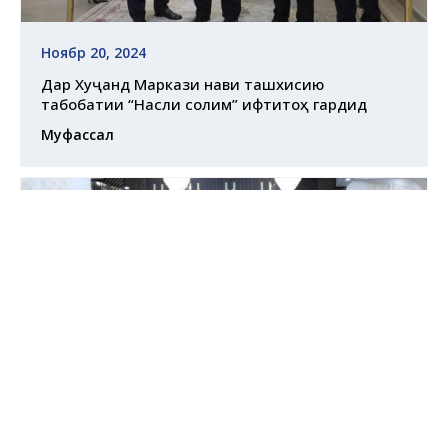
Ноябр 20, 2024
Дар Хуҷанд Маркази нави ташхисию
табобатии “Насли солим” ифтитоҳ гардид
Муфассал