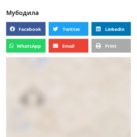
Мубодила
Facebook
Twitter
LinkedIn
WhatsApp
Email
Print