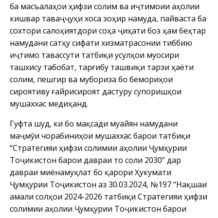
ба масъалаҳои ҳифзи солимӣ ва иҷтимоии аҳолии
кишвар таваҷҷуҳи хоса зоҳир намуда, пайваста ба
сохтори салоҳиятдори соҳа ҷиҳати боз ҳам беҳтар
намудани сатҳу сифати хизматрасонии тиббию
иҷтимоӣ тавассути татбиқи усулҳои муосири
ташхису табобат, тарғибу ташвиқи тарзи ҳаёти
солим, пешгирӣ ва мубориза бо бемориҳои
сироятиву ғайрисироятӣ дастуру супоришҳои
мушаххас медиҳанд.
Гуфта шуд, ки бо мақсади муайян намудани
маҷмӯи чорабиниҳои мушаххас барои татбиқи
“Стратегияи ҳифзи солимии аҳолии Ҷумҳурии
Тоҷикистон барои давраи то соли 2030” дар
давраи миёнамуҳлат бо қарори Ҳукумати
Ҷумҳурии Тоҷикистон аз 30.03.2024, №197 “Нақшаи
амали солҳои 2024-2026 татбиқи Стратегияи ҳифзи
солимии аҳолии Ҷумҳурии Тоҷикистон барои