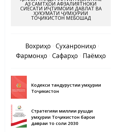
АЗ САМТҲОИ АФЗАЛИЯТНОКИ
СИЁСАТИ ИҶТИМОИИ ДАВЛАТ ВА
ҲУКУМАТИ ҶУМҲУРИИ
ТОҶИКИСТОН МЕБОШАД
Вохӯриҳо
Суханрониҳо
Фармонҳо
Сафарҳо
Паёмҳо
Кодекси тандурустии Ҷумҳурии
Тоҷикистон
Стратегияи миллии рушди
Ҷумҳурии Тоҷикистон барои
давраи то соли 2030