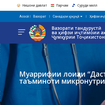
Нишони давлатӣ
Парчам
Суруди миллӣ
Aсосӣ
Вазорат
Санадҳои ҳуқуқӣ
Ҳифзи иҷт
Вазорати тандурустӣ
ва ҳифзи иҷтимоии а
Ҷумҳурии Тоҷикистон
Муаррифии лоиҳаи “Дас
таъминоти микронутриен