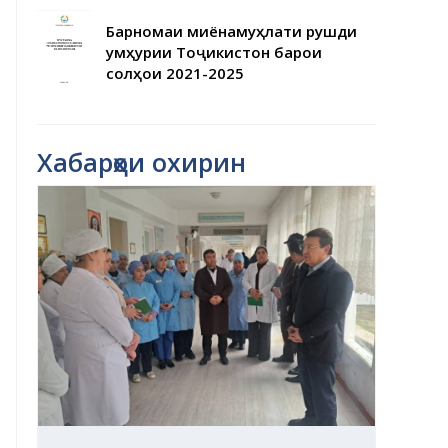
Барномаи миёнамуҳлати рушди
Ҷумҳурии Тоҷикистон барои
солҳои 2021-2025
Хабарҳои охирин