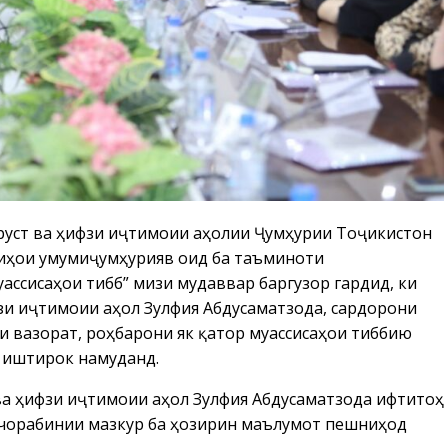
рустӣ ва ҳифзи иҷтимоии аҳолии Ҷумҳурии Тоҷикистон
иҳои умумиҷумҳуриявӣ оид ба таъминоти
ссисаҳои тиббӣ” мизи мудаввар баргузор гардид, ки
зи иҷтимоии аҳолӣ Зулфия Абдусаматзода, сардорони
и вазорат, роҳбарони як қатор муассисаҳои тиббию
д иштирок намуданд.
а ҳифзи иҷтимоии аҳолӣ Зулфия Абдусаматзода ифтитоҳ
и чорабинии мазкур ба ҳозирин маълумот пешниҳод