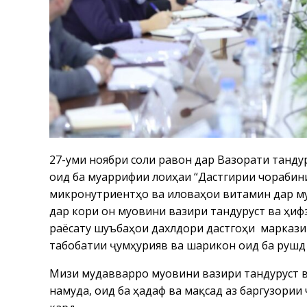
27-уми ноябри соли равон дар Вазорати танду
оид ба муаррифии лоиҳаи “Дастгирии чорабин
микронутриентҳо ва иловаҳои витаминӣ дар муа
дар кори он муовини вазири тандурустӣ ва ҳиф
раёсату шуъбаҳои дахлдори дастгоҳи маркази
табобатии ҷумҳуриявӣ ва шарикон оид ба руш
Мизи мудавварро муовини вазири тандурустӣ в
намуда, оид ба ҳадаф ва мақсад аз баргузори