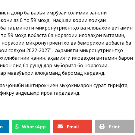
иён доир ба вазъи имрӯзаи солимии занони
они аз 0 то 59 моҳа, нақшаи кории лоиҳаи
 ба таъминоти микронутриентҳо ва иловаҳои витаминӣ
то 59 моҳа вобаста ба норасоии иловаҳои витаминӣ,
 норасоии микронутриентҳо ва бемориҳои вобаста ба
рои солҳои 2022-2027”, аҳамияти микронутриентҳо
хилибатнии ҷанин, аҳамияти иловаҳои витаминӣ барои
рикон оид ба рушд дар мубориза бо норасоии
гар мавзӯъҳои алоқаманд баромад карданд.
аз ҷониби иштирокчиён муҳокимаронӣ сурат гирифта,
 фикру андешаҳо ироа гардиданд.
In
WhatsApp
Email
Print