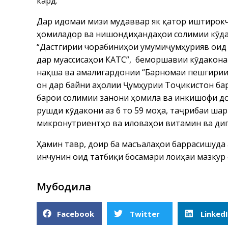
кард.
Дар идомаи мизи мудаввар як қатор иштирокч
ҳомиладор ва нишондиҳандаҳои солимии кӯдак
“Дастгирии чорабиниҳои умумиҷумҳуриявӣ оид
дар муассисаҳои КАТС”, беморшавии кӯдакона 
нақша ва амалигардонии “Барномаи пешгирии
он дар байни аҳолии Ҷумҳурии Тоҷикистон ба
барои солимии занони ҳомила ва инкишофи до
рушди кӯдакони аз 6 то 59 моҳа, таҷрибаи ша
микронутриентҳо ва иловаҳои витаминӣ ва ди
Ҳамин тавр, доир ба масъалаҳои баррасишуда 
инчунин оид татбиқи босамари лоиҳаи мазкур
Мубодила
Facebook
Twitter
Linked