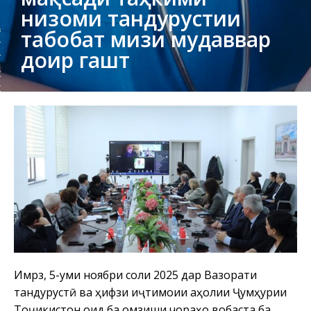
низоми тандурустии
табобат мизи мудаввар
доир гашт
Имрӯз, 5-уми ноябри соли 2025 дар Вазорати
тандурустӣ ва ҳифзи иҷтимоии аҳолии Ҷумҳурии
Тоҷикистон оид ба омӯзиши чораҳо вобаста ба