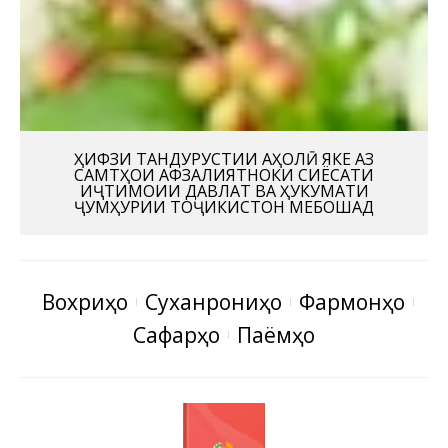
ҲИФЗИ ТАНДУРУСТИИ АҲОЛӢ ЯКЕ АЗ
САМТҲОИ АФЗАЛИЯТНОКИ СИЁСАТИ
ИҶТИМОИИ ДАВЛАТ ВА ҲУКУМАТИ
ҶУМҲУРИИ ТОҶИКИСТОН МЕБОШАД
Вохӯриҳо
Суханрониҳо
Фармонҳо
Сафарҳо
Паёмҳо