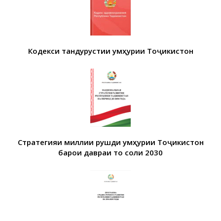
Кодекси тандурустии Ҷумҳурии Тоҷикистон
Стратегияи миллии рушди Ҷумҳурии Тоҷикистон
барои давраи то соли 2030