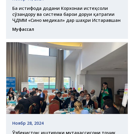
Ба истифода додани Корхонаи истеҳсоли
сӯзандору ва система барои доруи қатрагии
ҶДММ «Сино медикал» дар шаҳри Истаравшан
Муфассал
Ноябр 28, 2024
Ӯзбекистон: иштироки мутахассисони тоҷик