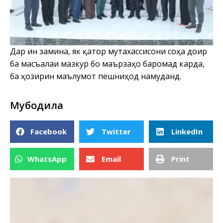
Дар ин замина, як қатор мутахассисони соҳа доир
ба масъалаи мазкур бо маърӯзаҳо баромад карда,
ба ҳозирин маълумот пешниҳод намуданд.
Мубодила
Facebook
Twitter
LinkedIn
WhatsApp
Email
Print