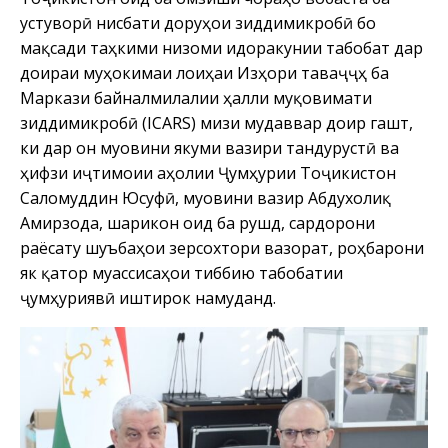
устуворӣ нисбати доруҳои зиддимикробӣ бо
мақсади таҳкими низоми идоракунии табобат дар
доираи муҳокимаи лоиҳаи Изҳори таваҷҷӯҳ ба
Маркази байналмилалии ҳалли муқовимати
зиддимикробӣ (ICARS) мизи мудаввар доир гашт,
ки дар он муовини якуми вазири тандурустӣ ва
ҳифзи иҷтимоии аҳолии Ҷумҳурии Тоҷикистон
Саломуддин Юсуфӣ, муовини вазир Абдухолиқ
Амирзода, шарикон оид ба рушд, сардорони
раёсату шуъбаҳои зерсохтори вазорат, роҳбарони
як қатор муассисаҳои тиббию табобатии
ҷумҳуриявӣ иштирок намуданд.