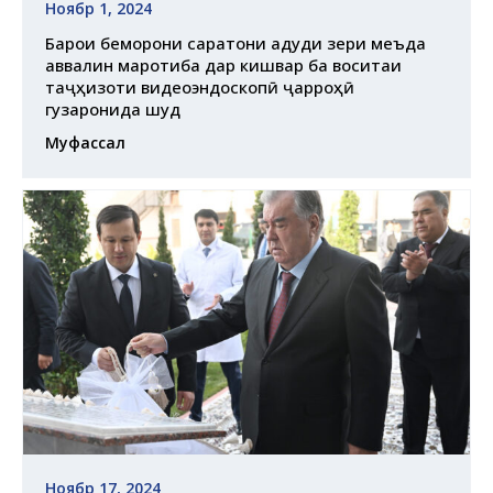
Ноябр 1, 2024
Барои беморони саратони ғадуди зери меъда
аввалин маротиба дар кишвар ба воситаи
таҷҳизоти видеоэндоскопӣ ҷарроҳӣ
гузаронида шуд
Муфассал
Ноябр 17, 2024