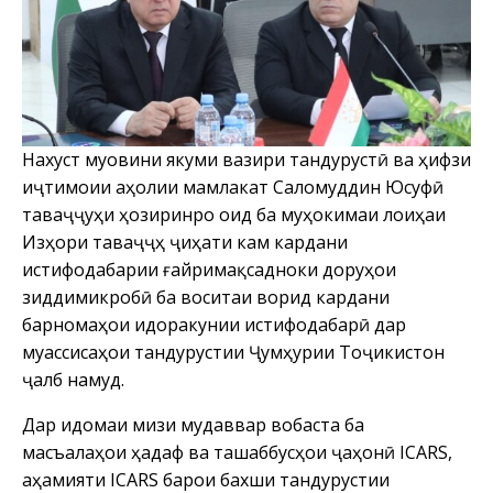
Нахуст муовини якуми вазири тандурустӣ ва ҳифзи
иҷтимоии аҳолии мамлакат Саломуддин Юсуфӣ
таваҷҷуҳи ҳозиринро оид ба муҳокимаи лоиҳаи
Изҳори таваҷҷӯҳ ҷиҳати кам кардани
истифодабарии ғайримақсадноки доруҳои
зиддимикробӣ ба воситаи ворид кардани
барномаҳои идоракунии истифодабарӣ дар
муассисаҳои тандурустии Ҷумҳурии Тоҷикистон
ҷалб намуд.
Дар идомаи мизи мудаввар вобаста ба
масъалаҳои ҳадаф ва ташаббусҳои ҷаҳонӣ ICARS,
аҳамияти ICARS барои бахши тандурустии