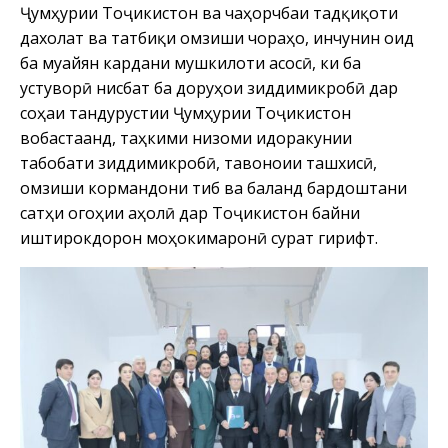
Ҷумҳурии Тоҷикистон ва чаҳорчӯбаи тадқиқоти
дахолат ва татбиқи омӯзиши чораҳо, инчунин оид
ба муайян кардани мушкилоти асосӣ, ки ба
устуворӣ нисбат ба доруҳои зиддимикробӣ дар
соҳаи тандурустии Ҷумҳурии Тоҷикистон
вобастаанд, таҳкими низоми идоракунии
табобати зиддимикробӣ, тавоноии ташхисӣ,
омӯзиши кормандони тиб ва баланд бардоштани
сатҳи огоҳии аҳолӣ дар Тоҷикистон байни
иштирокдорон моҳокимаронӣ сурат гирифт.