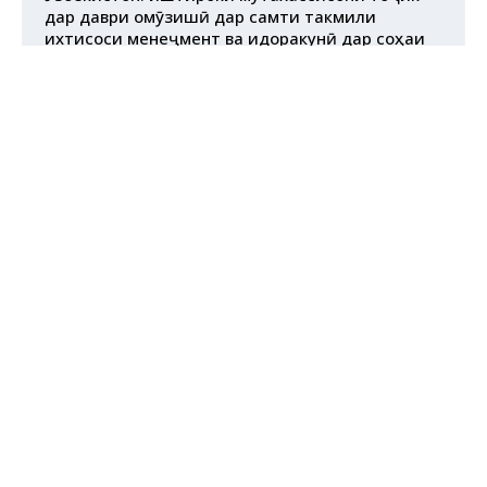
дар даври омӯзишӣ дар самти такмили
ихтисоси менеҷмент ва идоракунӣ дар соҳаи
тандурустӣ
Муфассал
Декабр 12, 2024
ХИЗМАТРАСОНӢ БА БОШАНДАГОН БЕҲТАР