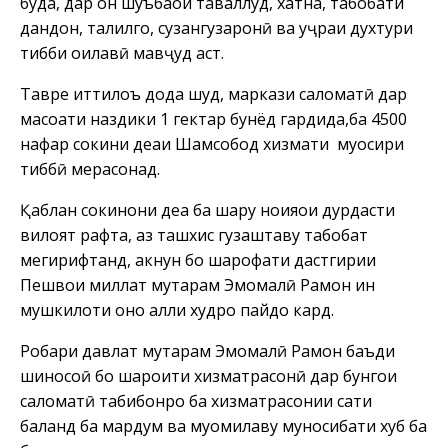
буда, дар он шуъбаҳои таваллуд, хатна, табобати
дандон, таҳлилгоҳ, сузангузаронӣ ва ҳуҷраи духтури
тибби оилавӣ мавҷуд аст.
Тавре иттилоъ дода шуд, маркази саломатӣ дар
масоҳати наздики 1 гектар бунёд гардида,ба 4500
нафар сокини деҳаи Шамсобод хизмати муосири
тиббӣ мерасонад.
Қаблан сокинони деҳа ба шаҳру ноҳияҳои дурдасти
вилоят рафта, аз ташхис гузаштаву табобат
мегирифтанд, акнун бо шарофати дастгирии
Пешвои миллат муҳтарам Эмомалӣ Раҳмон ин
мушкилоти онҳо ҳалли худро пайдо кард.
Роҳбари давлат муҳтарам Эмомалӣ Раҳмон баъди
шиносоӣ бо шароити хизматрасонӣ дар бунгоҳи
саломатӣ табибонро ба хизматрасонии сатҳи
баланд ба мардум ва муомилаву муносибати хуб ба