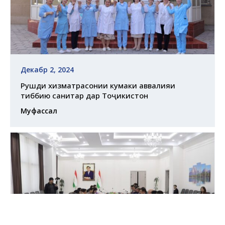
Декабр 2, 2024
Рушди хизматрасонии кумаки аввалияи
тиббию санитарӣ дар Тоҷикистон
Муфассал