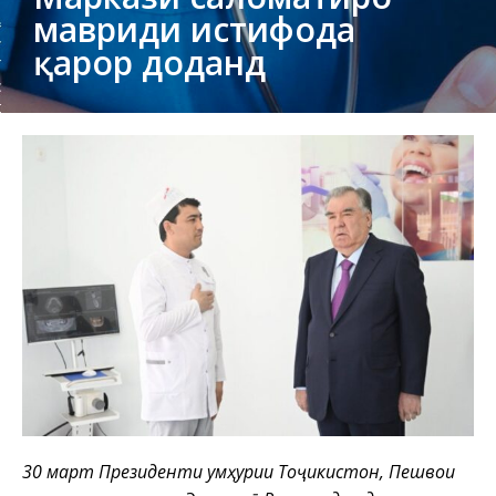
мавриди истифода
қарор доданд
30 март Президенти Ҷумҳурии Тоҷикистон, Пешвои