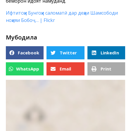
беморон ҳидоят намуданд.
Ифтитоҳи Бунгоҳи саломатӣ дар деҳаи Шамсободи
ноҳияи Бобоҷ… | Flickr
Мубодила
Facebook
Twitter
LinkedIn
WhatsApp
Email
Print